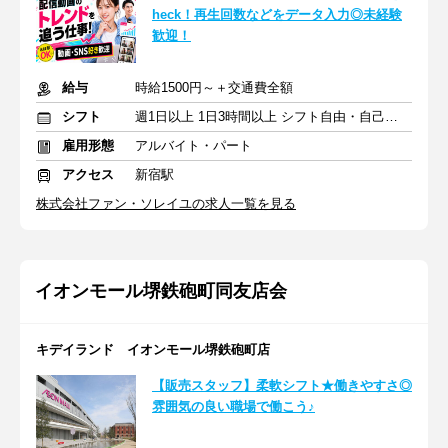
heck！再生回数などをデータ入力◎未経験
歓迎！
給与
時給1500円～＋交通費全額
シフト
週1日以上 1日3時間以上 シフト自由・自己申告
雇用形態
アルバイト・パート
アクセス
新宿駅
株式会社ファン・ソレイユの求人一覧を見る
イオンモール堺鉄砲町同友店会
キデイランド イオンモール堺鉄砲町店
【販売スタッフ】柔軟シフト★働きやすさ◎
雰囲気の良い職場で働こう♪