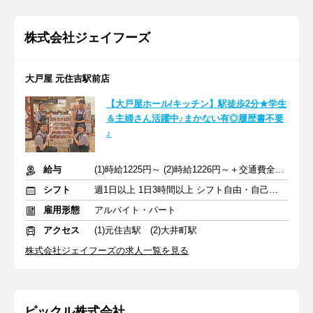
株式会社ジェイフーズ
大戸屋 元住吉駅前店
【大戸屋ホール/キッチン】駅徒歩2分★学生
＆主婦さん活躍中♪まかない有◎履歴書不要
♪
給与
(1)時給1225円～ (2)時給1226円～＋交通費全額支給
シフト
週1日以上 1日3時間以上 シフト自由・自己申告
雇用形態
アルバイト・パート
アクセス
(1)元住吉駅 (2)大井町駅
株式会社ジェイフーズの求人一覧を見る
ピックル株式会社