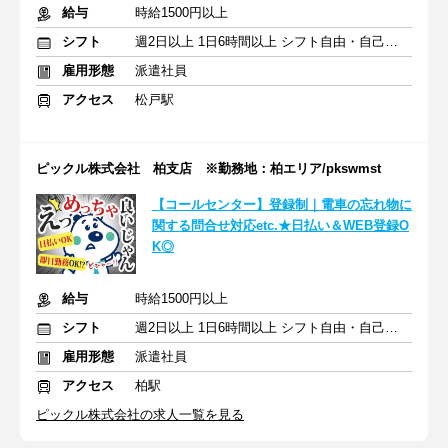
給与
時給1500円以上
シフト
週2日以上 1日6時間以上 シフト自由・自己申告
雇用形態
派遣社員
アクセス
松戸駅
ピックル株式会社 柏支店 ※勤務地：柏エリア/pkswmst
【コールセンター】登録制｜電車の忘れ物に
関する問合せ対応etc.★日払い＆WEB登録O
K◎
給与
時給1500円以上
シフト
週2日以上 1日6時間以上 シフト自由・自己申告
雇用形態
派遣社員
アクセス
柏駅
ピックル株式会社の求人一覧を見る