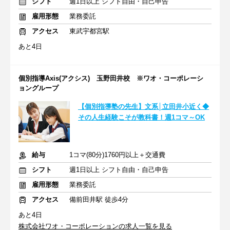
シフト
週1日以上 シフト自由・自己申告
雇用形態
業務委託
アクセス
東武宇都宮駅
あと4日
個別指導Axis(アクシス) 玉野田井校 ※ワオ・コーポレーシ
ョングループ
【個別指導塾の先生】文系│立田井小近く◆
その人生経験こそが教科書！週1コマ～OK
給与
1コマ(80分)1760円以上＋交通費
シフト
週1日以上 シフト自由・自己申告
雇用形態
業務委託
アクセス
備前田井駅 徒歩4分
あと4日
株式会社ワオ・コーポレーションの求人一覧を見る