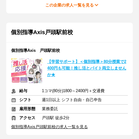
この企業の求人一覧を見る
個別指導Axis戸頭駅前校
個別指導Axis 戸頭駅前校
【学習サポート】＜個別指導＞80分授業で2
400円も可能！推し活とバイト両立しません
か★
給与
1コマ(80分)1800～2400円＋交通費
シフト
週1日以上 シフト自由・自己申告
雇用形態
業務委託
アクセス
戸頭駅 徒歩2分
個別指導Axis戸頭駅前校の求人一覧を見る