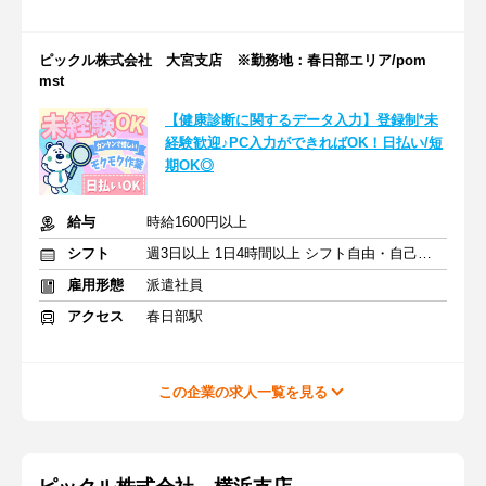
ピックル株式会社 大宮支店 ※勤務地：春日部エリア/pom
mst
【健康診断に関するデータ入力】登録制*未
経験歓迎♪PC入力ができればOK！日払い/短
期OK◎
給与
時給1600円以上
シフト
週3日以上 1日4時間以上 シフト自由・自己申告
雇用形態
派遣社員
アクセス
春日部駅
この企業の求人一覧を見る