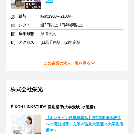
い◎
給与
時給1900～2100円
シフト
週2日以上 1日4時間以上
雇用形態
派遣社員
アクセス
(1)北千住駅 (2)新宿駅
この企業の求人一覧を見る
株式会社栄光
EIKOH LiNKSTUDY 個別指導(大学受験_水道橋)
【オンライン指導塾講師】在宅OK◆高校生
への個別指導！文系＆理系大歓迎＜大学生活
躍中＞