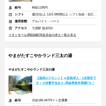
給与
時給1195円
シフト
週2日以上 1日5.5時間以上 シフト自由・自己申告
雇用形態
アルバイト・パート
アクセス
七道駅 徒歩5分
イオンモール堺鉄砲町同友店会の求人一覧を見る
やまがたすこやかランド三太の湯
やまがたすこやかランド三太の湯
【温泉のフロント】≪至急求人・1名限定で
す！≫扶養手当あり♪昇給率前年実績7％！
給与
月給186,447円〜＋交通費