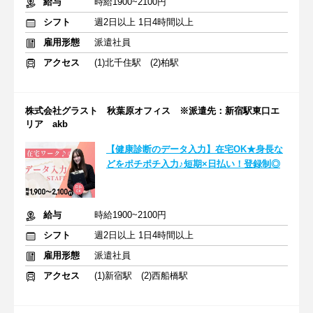
給与
時給1900~2100円
シフト
週2日以上 1日4時間以上
雇用形態
派遣社員
アクセス
(1)北千住駅 (2)柏駅
株式会社グラスト 秋葉原オフィス ※派遣先：新宿駅東口エ
リア akb
【健康診断のデータ入力】在宅OK★身長な
どをポチポチ入力♪短期×日払い！登録制◎
給与
時給1900~2100円
シフト
週2日以上 1日4時間以上
雇用形態
派遣社員
アクセス
(1)新宿駅 (2)西船橋駅