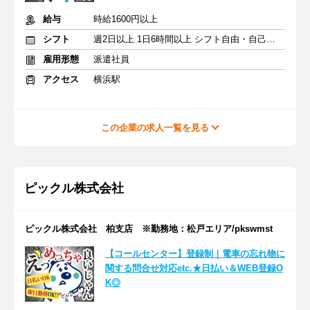
給与
時給1600円以上
シフト
週2日以上 1日6時間以上 シフト自由・自己申告
雇用形態
派遣社員
アクセス
横浜駅
この企業の求人一覧を見る
ピックル株式会社
ピックル株式会社 柏支店 ※勤務地：松戸エリア/pkswmst
【コールセンター】登録制｜電車の忘れ物に
関する問合せ対応etc.★日払い＆WEB登録O
K◎