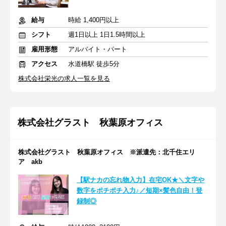
給与
時給 1,400円以上
シフト
週1日以上 1日1.5時間以上
雇用形態
アルバイト・パート
アクセス
水道橋駅 徒歩5分
株式会社栄光の求人一覧を見る
株式会社グラスト 秋葉原オフィス
株式会社グラスト 秋葉原オフィス ※派遣先：北千住エリ
ア akb
【駅ナカの忘れ物入力】在宅OK★＼文字や
数字をポチポチ入力♪／短期×髪色自由！登
録制◎