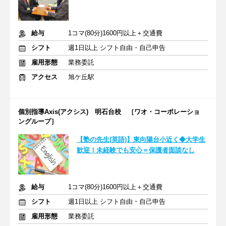
給与
1コマ(80分)1600円以上＋交通費
シフト
週1日以上 シフト自由・自己申告
雇用形態
業務委託
アクセス
旭ケ丘駅
個別指導Axis(アクシス) 明石台校 ［ワオ・コーポレーショ
ングループ］
【塾の先生(英語)】東向陽台小近く◆大学生
歓迎！未経験でも安心＝保護者面談なし
給与
1コマ(80分)1600円以上＋交通費
シフト
週1日以上 シフト自由・自己申告
雇用形態
業務委託