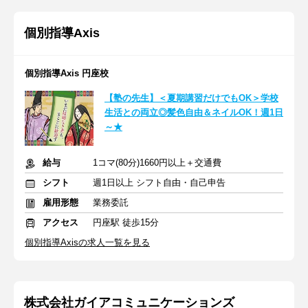
個別指導Axis
個別指導Axis 円座校
【塾の先生】＜夏期講習だけでもOK＞学校
生活との両立◎髪色自由＆ネイルOK！週1日
～★
給与
1コマ(80分)1660円以上＋交通費
シフト
週1日以上 シフト自由・自己申告
雇用形態
業務委託
アクセス
円座駅 徒歩15分
個別指導Axisの求人一覧を見る
株式会社ガイアコミュニケーションズ