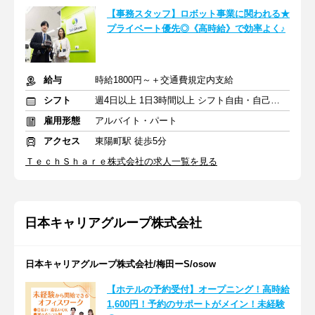
【事務スタッフ】ロボット事業に関われる★
プライベート優先◎《高時給》で効率よく♪
給与
時給1800円～＋交通費規定内支給
シフト
週4日以上 1日3時間以上 シフト自由・自己申告
雇用形態
アルバイト・パート
アクセス
東陽町駅 徒歩5分
ＴｅｃｈＳｈａｒｅ株式会社の求人一覧を見る
日本キャリアグループ株式会社
日本キャリアグループ株式会社/梅田ーS/osow
【ホテルの予約受付】オープニング！高時給
1,600円！予約のサポートがメイン！未経験