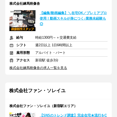
株式会社練馬映像舎
【編集/動画編集】＼在宅OK／プレミアプロ
使用！動画スキルが身につく♪業務未経験も
◎
給与
時給1300円～＋交通費支給
シフト
週2日以上 1日6時間以上
雇用形態
アルバイト・パート
アクセス
新宿駅 徒歩3分
株式会社練馬映像舎の求人一覧を見る
株式会社ファン・ソレイユ
株式会社ファン・ソレイユ（新宿駅エリア）
【SNSのトレンド調査】完全在宅★流行をC