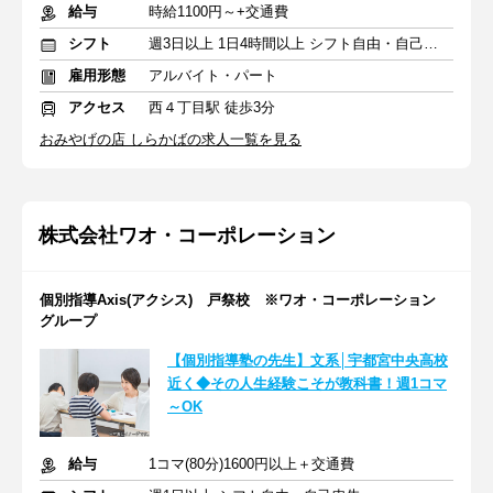
給与
時給1100円～+交通費
シフト
週3日以上 1日4時間以上 シフト自由・自己申告
雇用形態
アルバイト・パート
アクセス
西４丁目駅 徒歩3分
おみやげの店 しらかばの求人一覧を見る
株式会社ワオ・コーポレーション
個別指導Axis(アクシス) 戸祭校 ※ワオ・コーポレーション
グループ
【個別指導塾の先生】文系│宇都宮中央高校
近く◆その人生経験こそが教科書！週1コマ
～OK
給与
1コマ(80分)1600円以上＋交通費