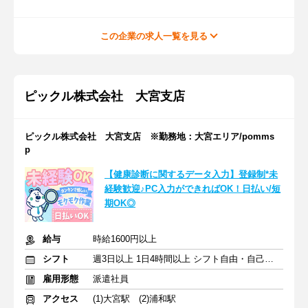
この企業の求人一覧を見る
ピックル株式会社 大宮支店
ピックル株式会社 大宮支店 ※勤務地：大宮エリア/pomms
p
【健康診断に関するデータ入力】登録制*未
経験歓迎♪PC入力ができればOK！日払い/短
期OK◎
給与
時給1600円以上
シフト
週3日以上 1日4時間以上 シフト自由・自己申告
雇用形態
派遣社員
アクセス
(1)大宮駅 (2)浦和駅