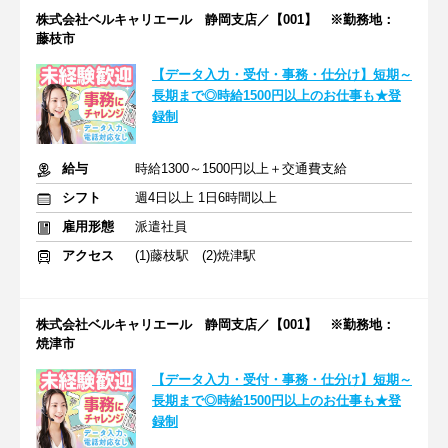
株式会社ベルキャリエール 静岡支店／【001】 ※勤務地：
藤枝市
【データ入力・受付・事務・仕分け】短期～
長期まで◎時給1500円以上のお仕事も★登
録制
給与
時給1300～1500円以上＋交通費支給
シフト
週4日以上 1日6時間以上
雇用形態
派遣社員
アクセス
(1)藤枝駅 (2)焼津駅
株式会社ベルキャリエール 静岡支店／【001】 ※勤務地：
焼津市
【データ入力・受付・事務・仕分け】短期～
長期まで◎時給1500円以上のお仕事も★登
録制