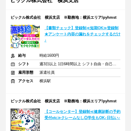
ピックル株式会社 横浜支店
ピックル株式会社 横浜支店 ※勤務地：横浜エリア/pyhmst
【書類チェック】登録制≪短期OK≫登録制
★アンケート内容の漏れをチェックするだけ
♪
給与
時給1600円
シフト
週3日以上 1日6時間以上 シフト自由・自己申告
雇用形態
派遣社員
アクセス
横浜駅
ピックル株式会社 横浜支店 ※勤務地：横浜エリア/pyhmst
【コールセンター】登録制≪健康診断の予約
受付etc≫クレームなし◎学生もOK♪日払い♪