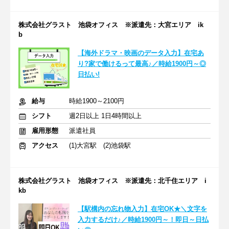
株式会社グラスト 池袋オフィス ※派遣先：大宮エリア ik
b
【海外ドラマ・映画のデータ入力】在宅あ
り?家で働けるって最高♪／時給1900円～◎
日払い!
給与
時給1900～2100円
シフト
週2日以上 1日4時間以上
雇用形態
派遣社員
アクセス
(1)大宮駅 (2)池袋駅
株式会社グラスト 池袋オフィス ※派遣先：北千住エリア i
kb
【駅構内の忘れ物入力】在宅OK★＼文字を
入力するだけ♪／時給1900円～！即日～日払