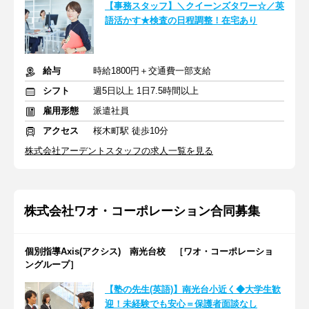
【事務スタッフ】＼クイーンズタワー☆／英
語活かす★検査の日程調整！在宅あり
給与
時給1800円＋交通費一部支給
シフト
週5日以上 1日7.5時間以上
雇用形態
派遣社員
アクセス
桜木町駅 徒歩10分
株式会社アーデントスタッフの求人一覧を見る
株式会社ワオ・コーポレーション合同募集
個別指導Axis(アクシス) 南光台校 ［ワオ・コーポレーショ
ングループ］
【塾の先生(英語)】南光台小近く◆大学生歓
迎！未経験でも安心＝保護者面談なし