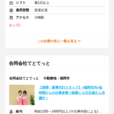
シフト
週1日以上
雇用形態
派遣社員
アクセス
川崎駅
あと3日
この企業の求人一覧を見る
合同会社てとてっと
合同会社てとてっと ※勤務地：福岡市
【清掃・家事代行スタッフ】<福岡市内>短
時間からの仕事多数⇒副業にも◎主婦さん活
躍中！
給与
時給1200～1400円以上 (※仕事内容による) +交通費