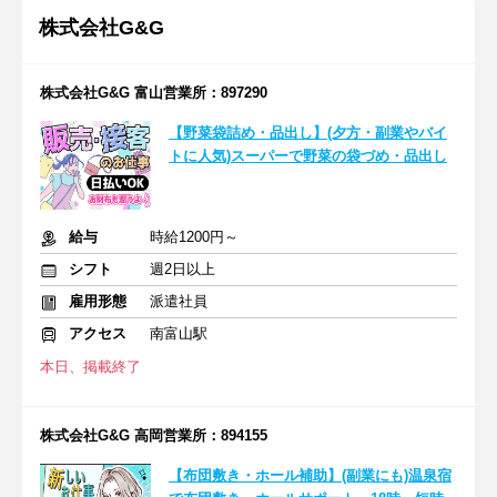
株式会社G&G
株式会社G&G 富山営業所：897290
【野菜袋詰め・品出し】(夕方・副業やバイ
トに人気)スーパーで野菜の袋づめ・品出し
給与
時給1200円～
シフト
週2日以上
雇用形態
派遣社員
アクセス
南富山駅
本日、掲載終了
株式会社G&G 高岡営業所：894155
【布団敷き・ホール補助】(副業にも)温泉宿