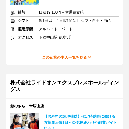
給与
日給19,100円＋交通費支給
シフト
週1日以上 1日8時間以上 シフト自由・自己申告
雇用形態
アルバイト・パート
アクセス
下総中山駅 徒歩3分
この企業の求人一覧を見る
株式会社ライドオンエクスプレスホールディン
グス
銀のさら 帝塚山店
【お寿司の調理補助】≪17時以降に働ける
方募集≫週1日～◎学校終わりや副業バイト
にも！