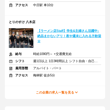
アクセス
中庄駅 車10分
とりのすけ 八木店
【ラーメン店Staff】学生&主婦さん活躍中♪
絶品まかないアリ！夜や週末に入れる方歓迎
☆
給与
時給1090円～ +交通費支給
シフト
週1日以上 1日3時間以上 シフト自由・自己申告
雇用形態
アルバイト・パート
アクセス
梅林駅 徒歩5分
この企業の求人一覧を見る