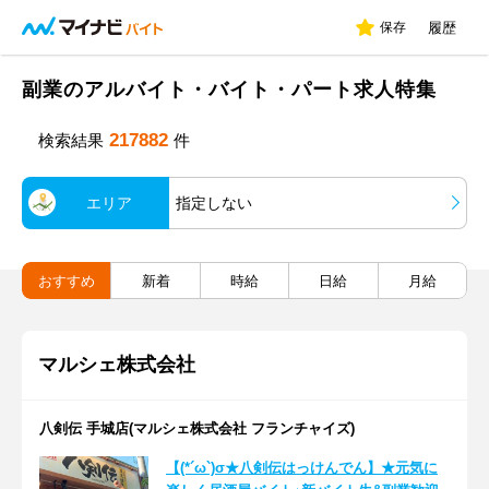
保存
履歴
副業のアルバイト・バイト・パート求人特集
217882
検索結果
件
エリア
指定しない
おすすめ
新着
時給
日給
月給
マルシェ株式会社
八剣伝 手城店(マルシェ株式会社 フランチャイズ)
【(*´ω`)σ★八剣伝はっけんでん】★元気に