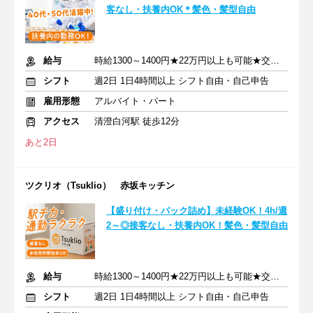
客なし・扶養内OK＊髪色・髪型自由
給与
時給1300～1400円★22万円以上も可能★交通費支給◎
シフト
週2日 1日4時間以上 シフト自由・自己申告
雇用形態
アルバイト・パート
アクセス
清澄白河駅 徒歩12分
あと2日
ツクリオ（Tsuklio） 赤坂キッチン
【盛り付け・パック詰め】未経験OK！4h/週
2～◎接客なし・扶養内OK！髪色・髪型自由
給与
時給1300～1400円★22万円以上も可能★交通費支給◎
シフト
週2日 1日4時間以上 シフト自由・自己申告