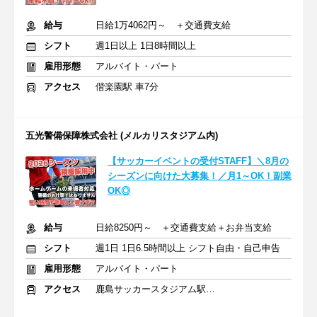
給与
日給1万4062円～ ＋交通費支給
シフト
週1日以上 1日8時間以上
雇用形態
アルバイト・パート
アクセス
偕楽園駅 車7分
五光警備保障株式会社 (メルカリスタジアム内)
【サッカーイベントの受付STAFF】＼8月の
シーズンに向けた大募集！／月1～OK！副業
OK◎
給与
日給8250円～ ＋交通費支給＋お弁当支給
シフト
週1日 1日6.5時間以上 シフト自由・自己申告
雇用形態
アルバイト・パート
アクセス
鹿島サッカースタジアム駅 徒歩14分