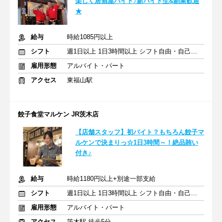
楽しく居酒屋バイト♪新バイト生&副業歓迎
★
給与
時給1085円以上
シフト
週1日以上 1日3時間以上 シフト自由・自己申告
雇用形態
アルバイト・パート
アクセス
東福山駅
餃子食堂マルケン JR茨木店
【店舗スタッフ】初バイト？もちろん餃子マ
ルケンで決まりっ☆1日3時間～！絶品賄い
付き♪
給与
時給1180円以上+別途一部支給
シフト
週1日以上 1日3時間以上 シフト自由・自己申告
雇用形態
アルバイト・パート
アクセス
茨木駅 徒歩5分