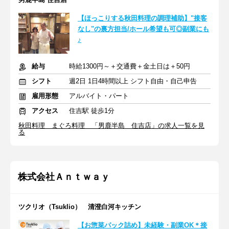
【ほっこりする秋田料理の調理補助】"接客
なし"の裏方担当/ホール希望も可◎副業にも
♪
給与
時給1300円～＋交通費＋金土日は＋50円
シフト
週2日 1日4時間以上 シフト自由・自己申告
雇用形態
アルバイト・パート
アクセス
住吉駅 徒歩1分
秋田料理 まぐろ料理 「男鹿半島 住吉店」の求人一覧を見
る
株式会社Ａｎｔｗａｙ
ツクリオ（Tsuklio） 清澄白河キッチン
【お惣菜パック詰め】未経験・副業OK＊接