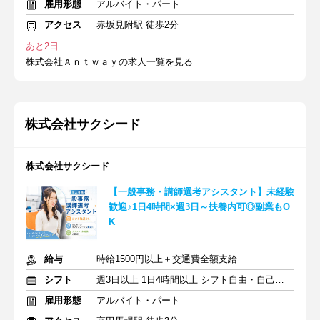
雇用形態
アルバイト・パート
アクセス
赤坂見附駅 徒歩2分
あと2日
株式会社Ａｎｔｗａｙの求人一覧を見る
株式会社サクシード
株式会社サクシード
【一般事務・講師選考アシスタント】未経験
歓迎♪1日4時間×週3日～扶養内可◎副業もO
K
給与
時給1500円以上＋交通費全額支給
シフト
週3日以上 1日4時間以上 シフト自由・自己申告
雇用形態
アルバイト・パート