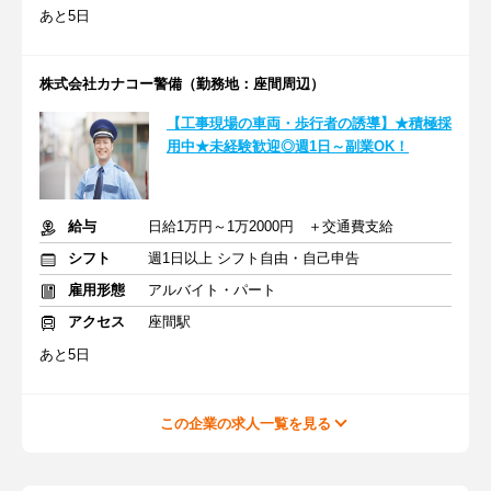
あと5日
株式会社カナコー警備（勤務地：座間周辺）
【工事現場の車両・歩行者の誘導】★積極採
用中★未経験歓迎◎週1日～副業OK！
給与
日給1万円～1万2000円 ＋交通費支給
シフト
週1日以上 シフト自由・自己申告
雇用形態
アルバイト・パート
アクセス
座間駅
あと5日
この企業の求人一覧を見る