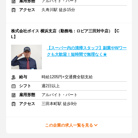
雇用形態
アルバイト・パート
アクセス
久寿川駅 徒歩15分
株式会社ボイス 横浜支店（勤務地：ロピア三田対中店）【C
L】
【スーパー内の清掃スタッフ】副業やWワー
クも大歓迎！短時間で無理なく★
給与
時給1205円+交通費全額支給
シフト
週2日以上
雇用形態
アルバイト・パート
アクセス
三田本町駅 徒歩9分
この企業の求人一覧を見る