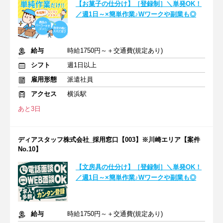
【お菓子の仕分け】［登録制］＼単発OK！
／週1日～×簡単作業♪Wワークや副業も◎
給与
時給1750円～＋交通費(規定あり)
シフト
週1日以上
雇用形態
派遣社員
アクセス
横浜駅
あと3日
ディアスタッフ株式会社_採用窓口【003】※川崎エリア【案件
No.10】
【文房具の仕分け】［登録制］＼単発OK！
／週1日～×簡単作業♪Wワークや副業も◎
給与
時給1750円～＋交通費(規定あり)