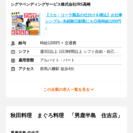
シグマベンディングサービス株式会社/RS高崎
【コカ・コーラ製品の仕分け＆積込】お仕事
シンプル♪未経験◎副業にも◎高時給1200円
♪
給与
時給1200円 + 交通費
シフト
週3日以上 1日3時間以上 シフト自由・自己申告
雇用形態
アルバイト・パート
アクセス
群馬八幡駅 徒歩4分
この企業の求人一覧を見る
秋田料理 まぐろ料理 「男鹿半島 住吉店」
男鹿半島 住吉店