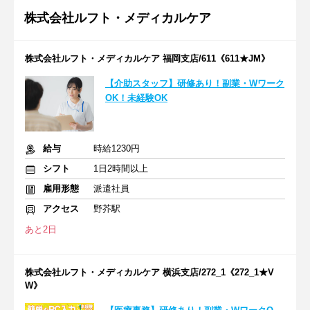
株式会社ルフト・メディカルケア
株式会社ルフト・メディカルケア 福岡支店/611《611★JM》
【介助スタッフ】研修あり！副業・Wワーク
OK！未経験OK
給与
時給1230円
シフト
1日2時間以上
雇用形態
派遣社員
アクセス
野芥駅
あと2日
株式会社ルフト・メディカルケア 横浜支店/272_1《272_1★V
W》