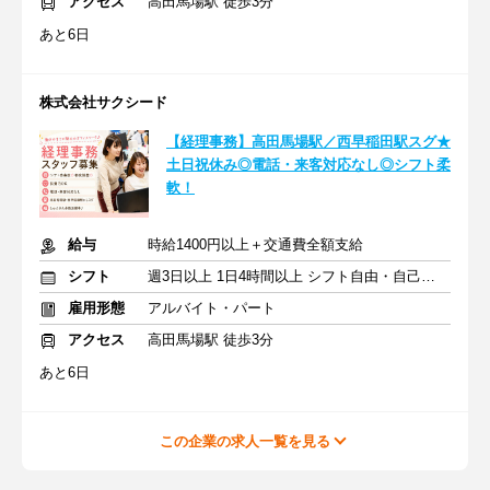
アクセス
高田馬場駅 徒歩3分
あと6日
株式会社サクシード
【経理事務】高田馬場駅／西早稲田駅スグ★
土日祝休み◎電話・来客対応なし◎シフト柔
軟！
給与
時給1400円以上＋交通費全額支給
シフト
週3日以上 1日4時間以上 シフト自由・自己申告
雇用形態
アルバイト・パート
アクセス
高田馬場駅 徒歩3分
あと6日
この企業の求人一覧を見る