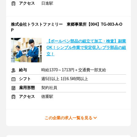
アクセス
日進駅
株式会社トラストファミリー 東郷事業所【004】TG-003-A-O
P
【ボールペン部品の組立て加工・検査】副業
OK！シンプル作業で安定収入♪プラ部品の組
立！
給与
時給1370～1713円＋交通費一部支給
シフト
週5日以上 1日6.5時間以上
雇用形態
契約社員
アクセス
徳重駅
この企業の求人一覧を見る