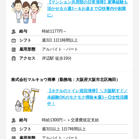
【マンション共用部の日常清掃】家事経験も
活かせる☆週3～＆お昼まで◎扶養内や副業
に♪
給与
時給1177円～
シフト
週3日 1日1時間以上
雇用形態
アルバイト・パート
アクセス
岸辺駅 徒歩19分
株式会社マルキョウ商事（勤務地：⼤阪府⼤阪市北区梅⽥）
【ホテルのトイレ巡回清掃】＼⼤阪駅すぐ／
未経験OKのモクモク掃除★週3～◎女性活躍
中！
給与
時給1300円～＋交通費規定支給
シフト
週3日以上 1日7時間以上
雇用形態
アルバイト・パート