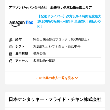
アマゾンジャパン合同会社 勤務地：多摩動物公園エリア
【配送ドライバー】夕方以降４時間程度最大
10,200円の報酬も可能!※ 単発OK！週払いO
K！
給与
完全出来高制(1ブロック：6600円以上）
シフト
週1日以上 シフト自由・自己申告
雇用形態
業務委託
アクセス
多摩動物公園駅
この企業の求人一覧を見る
日本ケンタッキー・フライド・チキン株式会社