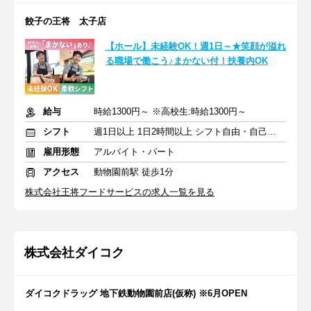
餃子の王将 太子店
【ホール】未経験OK！週1日～★笑顔が溢れ
る職場で働こう♪まかない付！扶養内OK
給与
時給1300円～ ※高校生:時給1300円～
シフト
週1日以上 1日2時間以上 シフト自由・自己申告
雇用形態
アルバイト・パート
アクセス
動物園前駅 徒歩1分
株式会社王将フードサービスの求人一覧を見る
株式会社ダイコク
ダイコクドラッグ 地下鉄動物園前店(仮称) ※6月OPEN