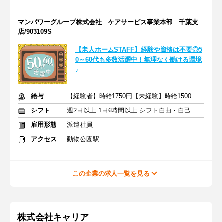
マンパワーグループ株式会社 ケアサービス事業本部 千葉支
店/903109S
【老人ホームSTAFF】経験や資格は不要◎5
0～60代も多数活躍中！無理なく働ける環境
♪
給与
【経験者】時給1750円【未経験】時給1500円 ※交通費全額
シフト
週2日以上 1日6時間以上 シフト自由・自己申告
雇用形態
派遣社員
アクセス
動物公園駅
この企業の求人一覧を見る
株式会社キャリア