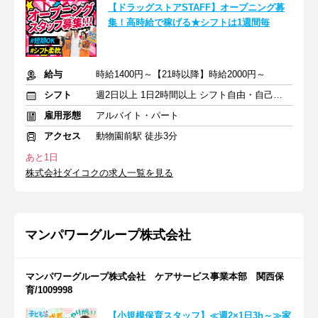
【ドラッグストアSTAFF】オープニング募
集！高時給で稼げる★シフトは1週間毎
給与
時給1400円～【21時以降】時給2000円～
シフト
週2日以上 1日2時間以上 シフト自由・自己申告
雇用形態
アルバイト・パート
アクセス
動物園前駅 徒歩3分
あと1日
株式会社ダイコクの求人一覧を見る
マンパワーグループ株式会社
マンパワーグループ株式会社 ケアサービス事業本部 関西保
育/1009998
【小規模保育スタッフ】≪週2×1日3h～≫家