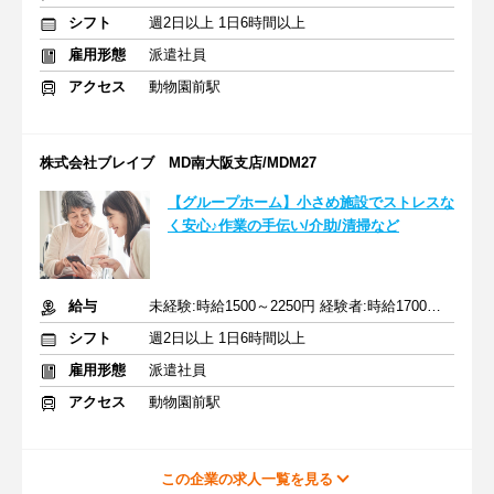
シフト
週2日以上 1日6時間以上
雇用形態
派遣社員
アクセス
動物園前駅
株式会社ブレイブ MD南大阪支店/MDM27
【グループホーム】小さめ施設でストレスな
く安心♪作業の手伝い/介助/清掃など
給与
未経験:時給1500～2250円 経験者:時給1700～2550円+交通費全額
シフト
週2日以上 1日6時間以上
雇用形態
派遣社員
アクセス
動物園前駅
この企業の求人一覧を見る