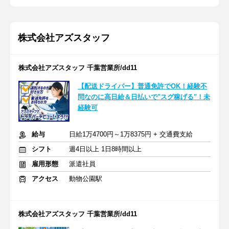
株式会社アズスタッフ
株式会社アズスタッフ 千葉営業所/dd11
【配送ドライバー】普通免許でOK！経験不
問なのに高日給＆日払いで"スグ稼げる"！未
経験可
給与
日給1万4700円～1万8375円 + 交通費支給
シフト
週4日以上 1日8時間以上
雇用形態
派遣社員
アクセス
動物公園駅
株式会社アズスタッフ 千葉営業所/dd11