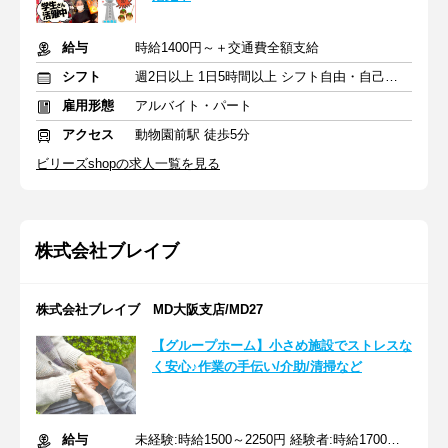
給与
時給1400円～＋交通費全額支給
シフト
週2日以上 1日5時間以上 シフト自由・自己申告
雇用形態
アルバイト・パート
アクセス
動物園前駅 徒歩5分
ビリーズshopの求人一覧を見る
株式会社ブレイブ
株式会社ブレイブ MD大阪支店/MD27
【グループホーム】小さめ施設でストレスな
く安心♪作業の手伝い/介助/清掃など
給与
未経験:時給1500～2250円 経験者:時給1700～2550円+交通費全額