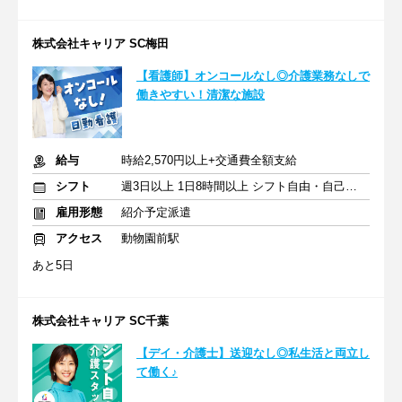
株式会社キャリア SC梅田
【看護師】オンコールなし◎介護業務なしで
働きやすい！清潔な施設
給与
時給2,570円以上+交通費全額支給
シフト
週3日以上 1日8時間以上 シフト自由・自己申告
雇用形態
紹介予定派遣
アクセス
動物園前駅
あと5日
株式会社キャリア SC千葉
【デイ・介護士】送迎なし◎私生活と両立し
て働く♪