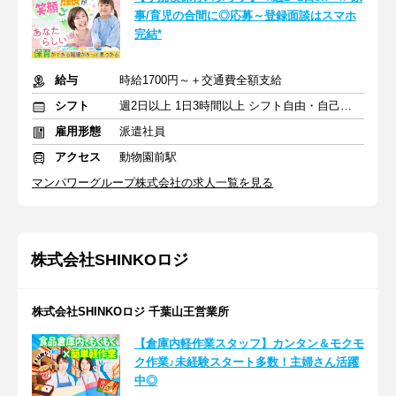
事/育児の合間に◎応募～登録面談はスマホ
完結*
給与
時給1700円～＋交通費全額支給
シフト
週2日以上 1日3時間以上 シフト自由・自己申告
雇用形態
派遣社員
アクセス
動物園前駅
マンパワーグループ株式会社の求人一覧を見る
株式会社SHINKOロジ
株式会社SHINKOロジ 千葉山王営業所
【倉庫内軽作業スタッフ】カンタン＆モクモ
ク作業♪未経験スタート多数！主婦さん活躍
中◎