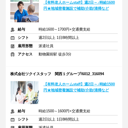
【有料老人ホームstaff】週2日～♪時給1600
円★地域密着施設で補助/介助/清掃など
給与
時給1600～1700円+交通費支給
シフト
週2日以上 1日8時間以上
雇用形態
派遣社員
アクセス
動物園前駅 徒歩3分
株式会社ツクイスタッフ 関西１グループ/6012_316094
【有料老人ホームstaff】週2日～♪時給1500
円★地域密着施設で補助/介助/清掃など
給与
時給1500～1600円+交通費支給
シフト
週2日以上 1日8時間以上
雇用形態
派遣社員