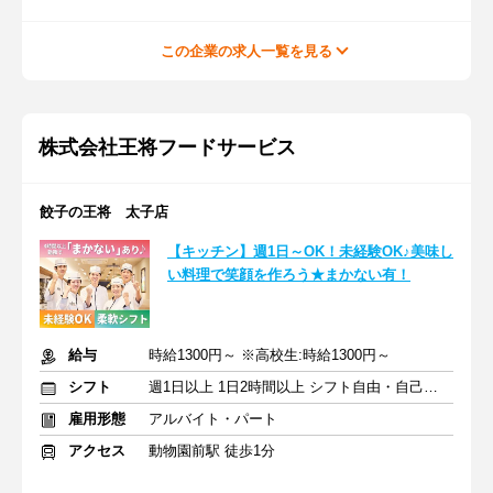
この企業の求人一覧を見る
株式会社王将フードサービス
餃子の王将 太子店
【キッチン】週1日～OK！未経験OK♪美味し
い料理で笑顔を作ろう★まかない有！
給与
時給1300円～ ※高校生:時給1300円～
シフト
週1日以上 1日2時間以上 シフト自由・自己申告
雇用形態
アルバイト・パート
アクセス
動物園前駅 徒歩1分