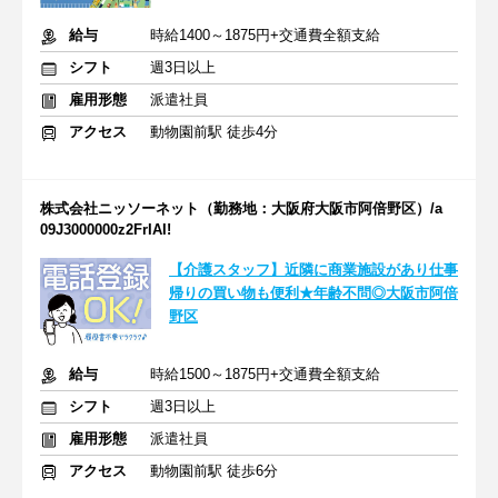
給与
時給1400～1875円+交通費全額支給
シフト
週3日以上
雇用形態
派遣社員
アクセス
動物園前駅 徒歩4分
株式会社ニッソーネット（勤務地：大阪府大阪市阿倍野区）/a
09J3000000z2FrIAI!
【介護スタッフ】近隣に商業施設があり仕事
帰りの買い物も便利★年齢不問◎大阪市阿倍
野区
給与
時給1500～1875円+交通費全額支給
シフト
週3日以上
雇用形態
派遣社員
アクセス
動物園前駅 徒歩6分