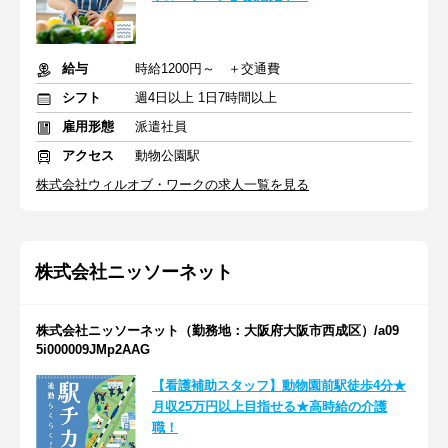
給与
時給1200円～ ＋交通費
シフト
週4日以上 1日7時間以上
雇用形態
派遣社員
アクセス
動物公園駅
株式会社ウィルオブ・ワークの求人一覧を見る
株式会社ニッソーネット
株式会社ニッソーネット（勤務地：大阪府大阪市西成区）/a09
5i000009JMp2AAG
【看護補助スタッフ】動物園前駅徒歩4分★
月収25万円以上目指せる★高時給の介護
職！