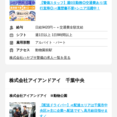
【警備スタッフ】週0日勤務◎交通費あり/直
行直帰◎♪<履歴書不要>シニア活躍中！
給与
日給9420円～＋交通費全額支給
シフト
週1日以上 1日8時間以上
雇用形態
アルバイト・パート
アクセス
動物園前駅
株式会社ハヤブサ警備の求人一覧を見る
株式会社アイアンドアイ 千葉中央
株式会社アイアンドアイ ※動物公園
【配送ドライバー】≪配達エリアは千葉市中
央区≫主に企業へ配送です＼高月給目指せま
す／