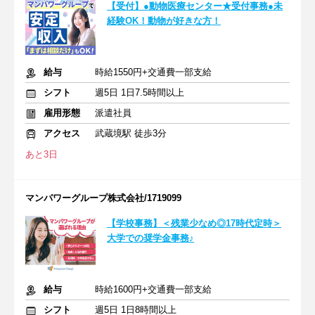
【受付】●動物医療センター★受付事務●未
経験OK！動物が好きな方！
給与
時給1550円+交通費一部支給
シフト
週5日 1日7.5時間以上
雇用形態
派遣社員
アクセス
武蔵境駅 徒歩3分
あと3日
マンパワーグループ株式会社/1719099
【学校事務】＜残業少なめ◎17時代定時＞
大学での奨学金事務♪
給与
時給1600円+交通費一部支給
シフト
週5日 1日8時間以上