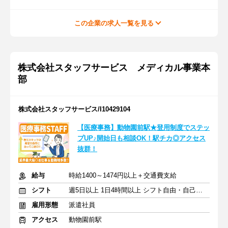
この企業の求人一覧を見る
株式会社スタッフサービス メディカル事業本
部
株式会社スタッフサービス/I10429104
【医療事務】動物園前駅★登用制度でステッ
プUP♪開始日も相談OK！駅チカ◎アクセス
抜群！
給与
時給1400～1474円以上＋交通費支給
シフト
週5日以上 1日4時間以上 シフト自由・自己申告
雇用形態
派遣社員
アクセス
動物園前駅