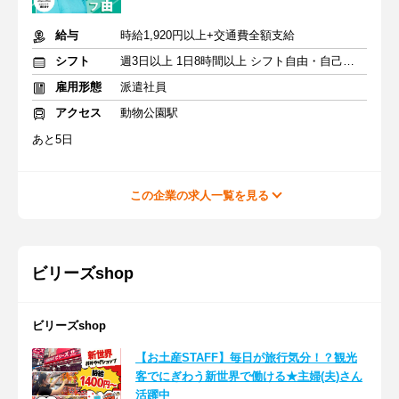
給与
時給1,920円以上+交通費全額支給
シフト
週3日以上 1日8時間以上 シフト自由・自己申告
雇用形態
派遣社員
アクセス
動物公園駅
あと5日
この企業の求人一覧を見る
ビリーズshop
ビリーズshop
【お土産STAFF】毎日が旅行気分！？観光
客でにぎわう新世界で働ける★主婦(夫)さん
活躍中