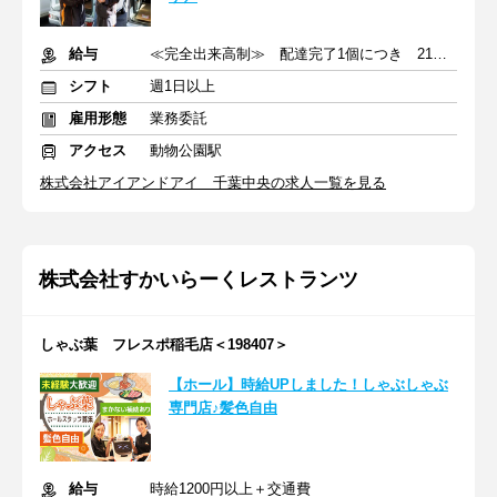
給与
≪完全出来高制≫ 配達完了1個につき 210円（税抜）
シフト
週1日以上
雇用形態
業務委託
アクセス
動物公園駅
株式会社アイアンドアイ 千葉中央の求人一覧を見る
株式会社すかいらーくレストランツ
しゃぶ葉 フレスポ稲毛店＜198407＞
【ホール】時給UPしました！しゃぶしゃぶ
専門店♪髪色自由
給与
時給1200円以上＋交通費