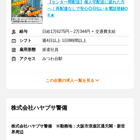
【センター間配送】個人宅配送に疲れた方
へ！再配達なしで安心◎日払い＆電話登録O
K★
給与
日給1万6275円～2万344円 + 交通費支給
シフト
週4日以上 1日8時間以上
雇用形態
派遣社員
アクセス
みつわ台駅
この企業の求人一覧を見る
株式会社ハヤブサ警備
株式会社ハヤブサ警備 ※勤務地：大阪市浪速区通天閣・新世
界周辺