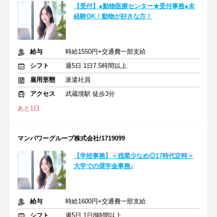
【受付】●動物医療センター★受付事務●未
経験OK！動物が好きな方！
給与
時給1550円+交通費一部支給
シフト
週5日 1日7.5時間以上
雇用形態
派遣社員
アクセス
武蔵境駅 徒歩3分
あと1日
マンパワーグループ株式会社/1719099
【学校事務】＜残業少なめ◎17時代定時＞
大学での奨学金事務♪
給与
時給1600円+交通費一部支給
シフト
週5日 1日8時間以上