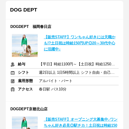
DOG DEPT
DOGDEPT 福岡春日店
【販売STAFF】ワンちゃん好きには天職か
も!?土日祝は時給150円UP◎20～30代中心
に活躍中♪
給与
【平日】時給1100円～【土日祝】時給1250円～＋交通費規定支給
シフト
週2日以上 1日5時間以上 シフト自由・自己申告
雇用形態
アルバイト・パート
アクセス
春日駅 バス10分
DOGDEPT京都北山店
【販売STAFF】オープニング大募集中♪ワン
ちゃん好き必見◎駅チカ！土日祝は時給150