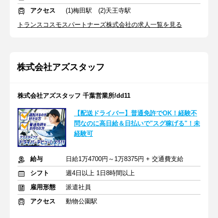
アクセス
(1)梅田駅 (2)天王寺駅
トランスコスモスパートナーズ株式会社の求人一覧を見る
株式会社アズスタッフ
株式会社アズスタッフ 千葉営業所/dd11
【配送ドライバー】普通免許でOK！経験不
問なのに高日給＆日払いで"スグ稼げる"！未
経験可
給与
日給1万4700円～1万8375円 + 交通費支給
シフト
週4日以上 1日8時間以上
雇用形態
派遣社員
アクセス
動物公園駅