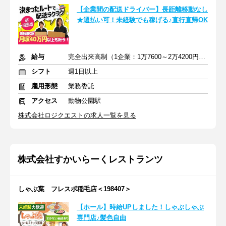
【企業間の配送ドライバー】長距離移動なし
★週払い可！未経験でも稼げる♪直行直帰OK
給与
完全出来高制（1企業：1万7600～2万4200円※1日あたり）
シフト
週1日以上
雇用形態
業務委託
アクセス
動物公園駅
株式会社ロジクエストの求人一覧を見る
株式会社すかいらーくレストランツ
しゃぶ葉 フレスポ稲毛店＜198407＞
【ホール】時給UPしました！しゃぶしゃぶ
専門店♪髪色自由