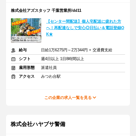
株式会社アズスタッフ 千葉営業所/dd11
【センター間配送】個人宅配送に疲れた方
へ！再配達なしで安心◎日払い＆電話登録O
K★
給与
日給1万6275円～2万344円 + 交通費支給
シフト
週4日以上 1日8時間以上
雇用形態
派遣社員
アクセス
みつわ台駅
この企業の求人一覧を見る
株式会社ハヤブサ警備