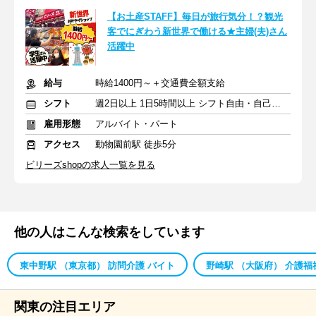
【お土産STAFF】毎日が旅行気分！？観光
客でにぎわう新世界で働ける★主婦(夫)さん
活躍中
給与
時給1400円～＋交通費全額支給
シフト
週2日以上 1日5時間以上 シフト自由・自己申告
雇用形態
アルバイト・パート
アクセス
動物園前駅 徒歩5分
ビリーズshopの求人一覧を見る
他の人はこんな検索をしています
東中野駅 （東京都） 訪問介護 バイト
野崎駅 （大阪府） 介護福
関東の注目エリア