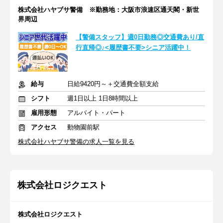
株式会社ハヤブサ警備 ※勤務地：大阪市浪速区通天閣・新世
界周辺
【警備スタッフ】週0日勤務◎交通費あり/直
行直帰◎♪<履歴書不要>シニア活躍中！
給与
日給9420円～＋交通費全額支給
シフト
週1日以上 1日8時間以上
雇用形態
アルバイト・パート
アクセス
動物園前駅
株式会社ハヤブサ警備の求人一覧を見る
株式会社ロジクエスト
株式会社ロジクエスト