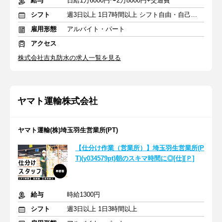
給与
日給1万6000円〜2万8000円+交通費
シフト
週3日以上 1日7時間以上 シフト自由・自己申告
雇用形態
アルバイト・パート
アクセス
株式会社吉丸防水の求人一覧を見る
ヤマト運輸株式会社
ヤマト運輸(株)埼玉羽生営業所(PT)
【仕分け作業（営業所）】埼玉羽生営業所(P
T)(y034579pt)朝のスキマ時間に◎[仕][Ｐ]
給与
時給1300円
シフト
週3日以上 1日3時間以上