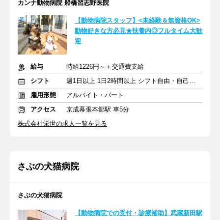
カンナ動物病院 船橋習志野医院
【動物病院スタッフ】<未経験＆無資格OK>
動物好きな方必見★扶養内◎フルタイム大歓
迎
給与
時給1226円～＋交通費支給
シフト
週1日以上 1日2時間以上 シフト自由・自己申告
雇用形態
アルバイト・パート
アクセス
京成幕張本郷駅 車5分
株式会社栄世の求人一覧を見る
さぶの犬猫病院
さぶの犬猫病院
【動物病院での受付・診療補助】武蔵新田駅