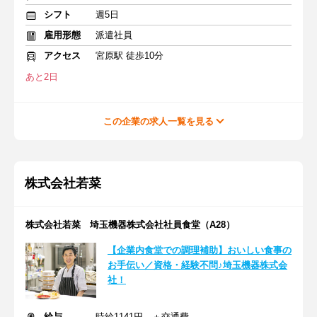
シフト
週5日
雇用形態
派遣社員
アクセス
宮原駅 徒歩10分
あと2日
この企業の求人一覧を見る
株式会社若菜
株式会社若菜 埼玉機器株式会社社員食堂（A28）
【企業内食堂での調理補助】おいしい食事の
お手伝い／資格・経験不問♪埼玉機器株式会
社！
給与
時給1141円 ＋交通費