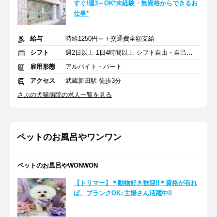
すぐ!週3～OK*未経験・無資格からできるお
仕事*
給与
時給1250円～＋交通費全額支給
シフト
週2日以上 1日4時間以上 シフト自由・自己申告
雇用形態
アルバイト・パート
アクセス
武蔵新田駅 徒歩3分
さぶの犬猫病院の求人一覧を見る
ペットのお風呂やワンワン
ペットのお風呂やWONWON
【トリマー】＊動物好き歓迎!!＊資格が有れ
ば、ブランクOK♪主婦さん活躍中!!