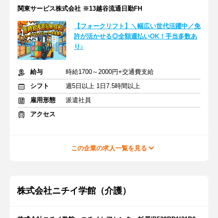
関東サービス株式会社 ※13越谷流通日勤FH
【フォークリフト】＼幅広い世代活躍中／免
許が活かせる◎全額週払いOK！手当多数あ
り♪
給与
時給1700～2000円+交通費支給
シフト
週5日以上 1日7.5時間以上
雇用形態
派遣社員
アクセス
この企業の求人一覧を見る
株式会社ニチイ学館（介護）