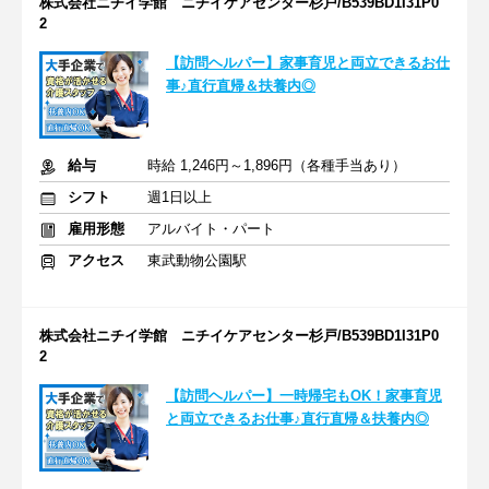
株式会社ニチイ学館 ニチイケアセンター杉戸/B539BD1I31P0
2
【訪問ヘルパー】家事育児と両立できるお仕
事♪直行直帰＆扶養内◎
給与
時給 1,246円～1,896円（各種手当あり）
シフト
週1日以上
雇用形態
アルバイト・パート
アクセス
東武動物公園駅
株式会社ニチイ学館 ニチイケアセンター杉戸/B539BD1I31P0
2
【訪問ヘルパー】一時帰宅もOK！家事育児
と両立できるお仕事♪直行直帰＆扶養内◎