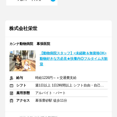
株式会社栄世
カンナ動物病院 幕張医院
【動物病院スタッフ】<未経験＆無資格OK>
動物好きな方必見★扶養内◎フルタイム大歓
迎
給与
時給1226円～＋交通費支給
シフト
週1日以上 1日2時間以上 シフト自由・自己申告
雇用形態
アルバイト・パート
アクセス
幕張豊砂駅 徒歩11分