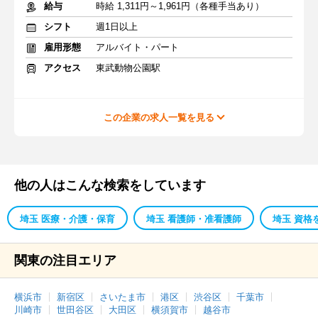
給与
時給 1,311円～1,961円（各種手当あり）
シフト
週1日以上
雇用形態
アルバイト・パート
アクセス
東武動物公園駅
この企業の求人一覧を見る
他の人はこんな検索をしています
埼玉 医療・介護・保育
埼玉 看護師・准看護師
埼玉 資格
関東の注目エリア
横浜市
新宿区
さいたま市
港区
渋谷区
千葉市
川崎市
世田谷区
大田区
横須賀市
越谷市