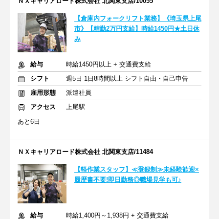
ＮＸキャリアロード株式会社 北関東支店/10055
【倉庫内フォークリフト業務】《埼玉県上尾
市》【精勤2万円支給】時給1450円★土日休
み
給与
時給1450円以上 + 交通費支給
シフト
週5日 1日8時間以上 シフト自由・自己申告
雇用形態
派遣社員
アクセス
上尾駅
あと6日
ＮＸキャリアロード株式会社 北関東支店/11484
【軽作業スタッフ】≪登録制≫未経験歓迎×
履歴書不要!即日勤務◎職場見学も可♪
給与
時給1,400円～1,938円 + 交通費支給