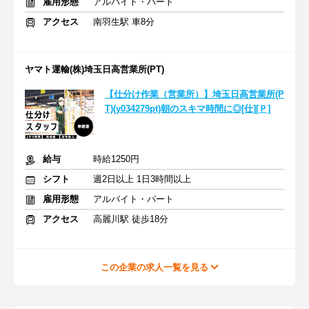
雇用形態
アルバイト・パート
アクセス
南羽生駅 車8分
ヤマト運輸(株)埼玉日高営業所(PT)
【仕分け作業（営業所）】埼玉日高営業所(P
T)(y034279pt)朝のスキマ時間に◎[仕][Ｐ]
給与
時給1250円
シフト
週2日以上 1日3時間以上
雇用形態
アルバイト・パート
アクセス
高麗川駅 徒歩18分
この企業の求人一覧を見る