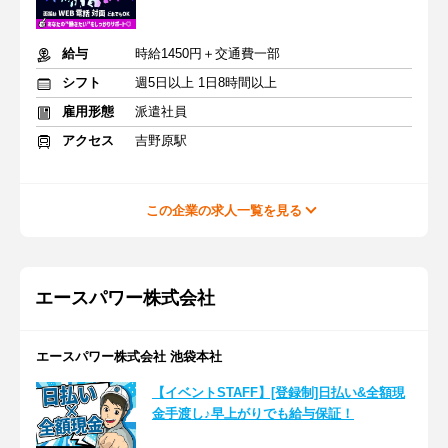
給与
時給1450円＋交通費一部
シフト
週5日以上 1日8時間以上
雇用形態
派遣社員
アクセス
吉野原駅
この企業の求人一覧を見る
エースパワー株式会社
エースパワー株式会社 池袋本社
【イベントSTAFF】[登録制]日払い&全額現
金手渡し♪早上がりでも給与保証！