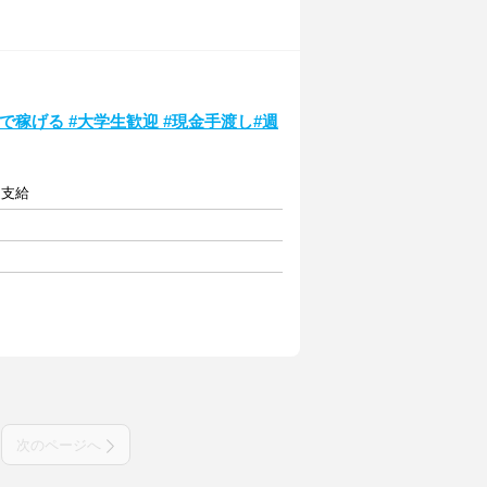
で稼げる #大学生歓迎 #現金手渡し#週
定支給
次のページへ