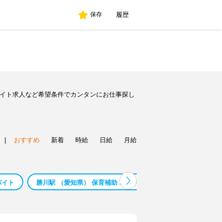
履歴
保存
バイト求人など希望条件でカンタンにお仕事探し
|
おすすめ
新着
時給
日給
月給
バイト
勝川駅 （愛知県） 保育補助 バイト
勝川駅 （愛知県） 