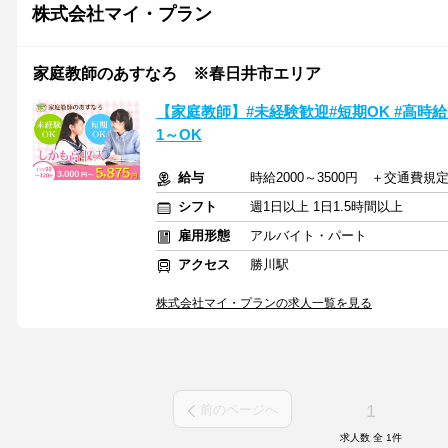
株式会社マイ・プラン
家庭教師のあすなろ ※春日井市エリア
【家庭教師】#未経験歓迎#短期OK #高時給
1～OK
給与
時給2000～3500円 ＋交通費規
シフト
週1日以上 1日1.5時間以上
雇用形態
アルバイト・パート
アクセス
勝川駅
株式会社マイ・プランの求人一覧を見る
1
前のページへ
求人数 全
1
件