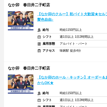
なか卯 春日井二子町店
【なか卯のクルー】初バイト大歓迎★セル
髪色自由♪
給与
時給1150円以上
シフト
週1日以上 1日2時間以上
雇用形態
アルバイト・パート
アクセス
味鋺駅 徒歩4分
なか卯 春日井二子町店
【なか卯のホール・キッチン】オーダー＆お
からOK★
給与
時給1150円以上
シフト
週1日以上 1日2時間以上
雇用形態
アルバイト・パート