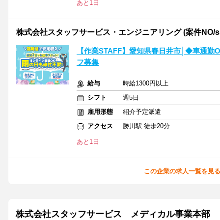
あと1日
株式会社スタッフサービス・エンジニアリング (案件NO/sse7
【作業STAFF】愛知県春日井市│◆車通
フ募集
給与
時給1300円以上
シフト
週5日
雇用形態
紹介予定派遣
アクセス
勝川駅 徒歩20分
あと1日
この企業の求人一覧を見
株式会社スタッフサービス メディカル事業本部