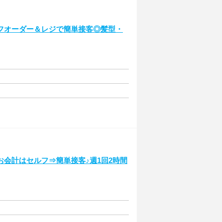
フオーダー＆レジで簡単接客◎髪型・
会計はセルフ⇒簡単接客♪週1回2時間