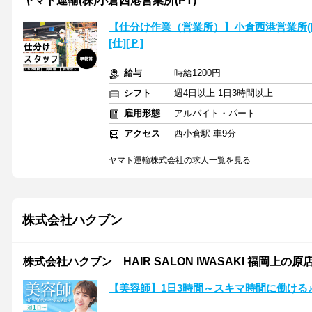
ヤマト運輸(株)小倉西港営業所(PT)
【仕分け作業（営業所）】小倉西港営業所(PT)
[仕][Ｐ]
給与
時給1200円
シフト
週4日以上 1日3時間以上
雇用形態
アルバイト・パート
アクセス
西小倉駅 車9分
ヤマト運輸株式会社の求人一覧を見る
株式会社ハクブン
株式会社ハクブン HAIR SALON IWASAKI 福岡上の原
【美容師】1日3時間～スキマ時間に働ける