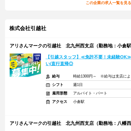
この企業の求人一覧を見
株式会社引越社
アリさんマークの引越社 北九州西支店（勤務地：小倉
【引越スタッフ】≪免許不要！未経験OK≫
い/直行直帰◎
給与
時給1300円～ ※給与は支店に
シフト
週1日
雇用形態
アルバイト・パート
アクセス
小倉駅
アリさんマークの引越社 北九州西支店（勤務地：八幡