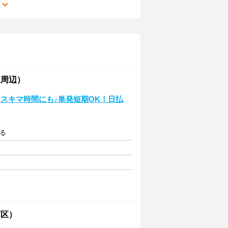
る
駅周辺）
スキマ時間にも♪単発短期OK！日払
よる
西区）