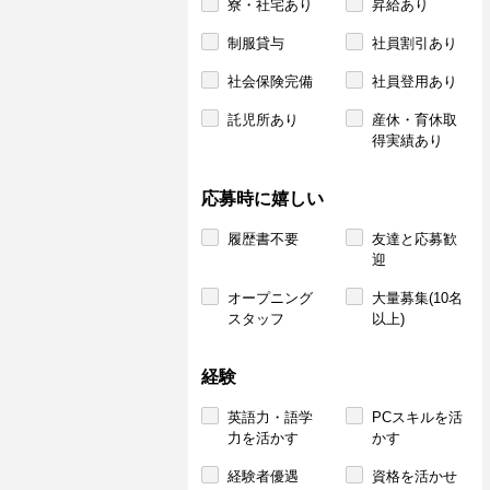
寮・社宅あり
昇給あり
制服貸与
社員割引あり
社会保険完備
社員登用あり
託児所あり
産休・育休取
得実績あり
応募時に嬉しい
履歴書不要
友達と応募歓
迎
オープニング
大量募集(10名
スタッフ
以上)
経験
英語力・語学
PCスキルを活
力を活かす
かす
経験者優遇
資格を活かせ