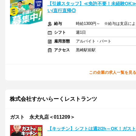
【引越スタッフ】≪免許不要！未経験OK≫
い/直行直帰◎
給与
時給1300円～ ※給与は支店に
シフト
週1日
雇用形態
アルバイト・パート
アクセス
黒崎駅前駅
この企業の求人一覧を見
株式会社すかいらーくレストランツ
ガスト 永犬丸店＜011209＞
【キッチン】シフトは週2/2h～OK！ガス