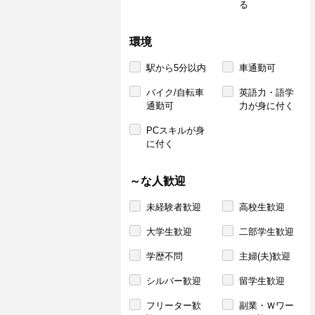
る
環境
駅から5分以内
車通勤可
バイク/自転車
英語力・語学
通勤可
力が身に付く
PCスキルが身
に付く
～な人歓迎
未経験者歓迎
高校生歓迎
大学生歓迎
二部学生歓迎
学歴不問
主婦(夫)歓迎
シルバー歓迎
留学生歓迎
フリーター歓
副業・Ｗワー