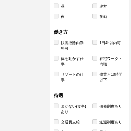
昼
夕方
夜
夜勤
働き方
扶養控除内勤
1日4h以内可
務可
体を動かす仕
在宅ワーク・
事
内職
リゾートの仕
残業月10時間
事
以下
待遇
まかない(食事)
研修制度あり
あり
交通費支給
送迎制度あり