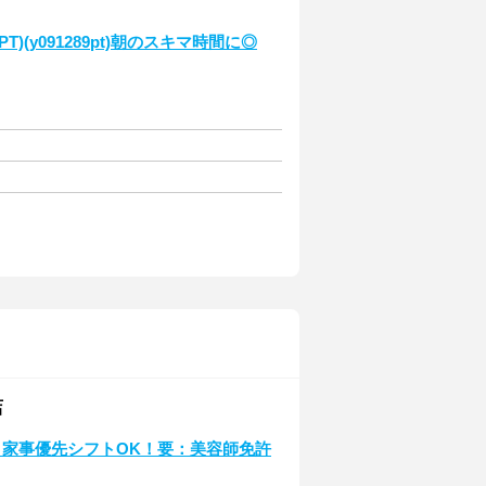
(y091289pt)朝のスキマ時間に◎
店
♪家事優先シフトOK！要：美容師免許