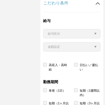
こだわり条件
給与
高収入・高時
日払い／週払
給
い
勤務期間
単発（1日）
短期（1週間以
内）
短期（1ヶ月以
短期（3ヶ月以