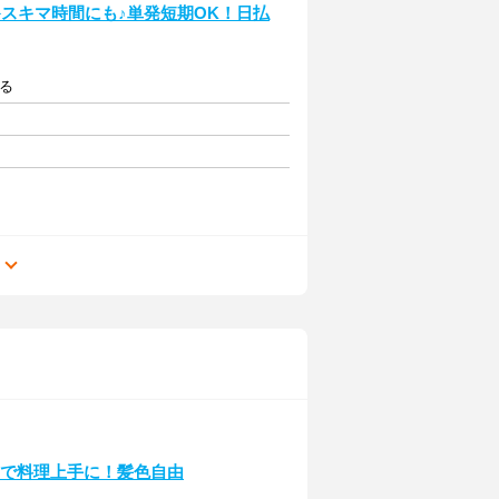
スキマ時間にも♪単発短期OK！日払
よる
る
トで料理上手に！髪色自由