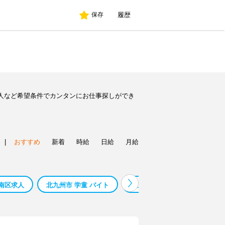
履歴
保存
人など希望条件でカンタンにお仕事探しができ
|
おすすめ
新着
時給
日給
月給
南区求人
北九州市 学童 バイト
北九州市 ６０代活躍中