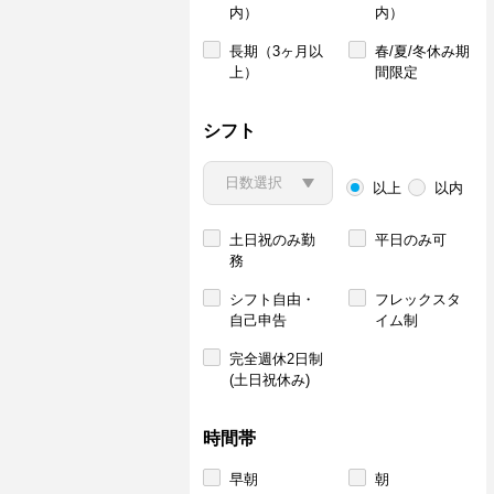
内）
内）
長期（3ヶ月以
春/夏/冬休み期
上）
間限定
シフト
以上
以内
土日祝のみ勤
平日のみ可
務
シフト自由・
フレックスタ
自己申告
イム制
完全週休2日制
(土日祝休み)
時間帯
早朝
朝