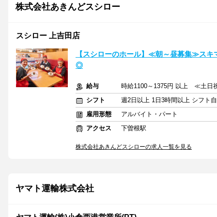
株式会社あきんどスシロー
スシロー 上吉田店
【スシローのホール】≪朝～昼募集≫スキ
◎
給与
時給1100～1375円 以上 ≪土
シフト
週2日以上 1日3時間以上 シフト
雇用形態
アルバイト・パート
アクセス
下曽根駅
株式会社あきんどスシローの求人一覧を見る
ヤマト運輸株式会社