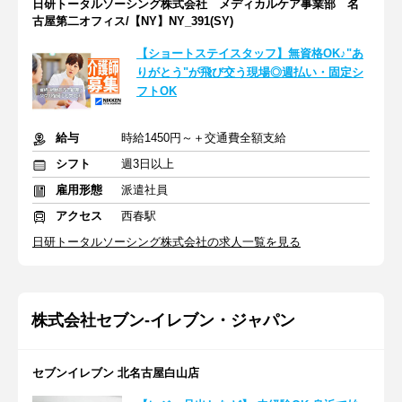
日研トータルソーシング株式会社 メディカルケア事業部 名
古屋第二オフィス/【NY】NY_391(SY)
【ショートステイスタッフ】無資格OK♪"あ
りがとう"が飛び交う現場◎週払い・固定シ
フトOK
給与
時給1450円～＋交通費全額支給
シフト
週3日以上
雇用形態
派遣社員
アクセス
西春駅
日研トータルソーシング株式会社の求人一覧を見る
株式会社セブン-イレブン・ジャパン
セブンイレブン 北名古屋白山店