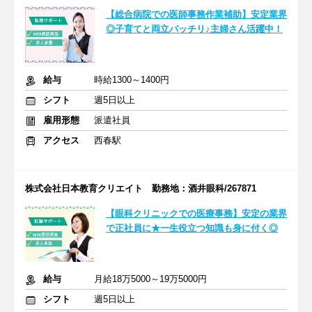
【総合病院での医師事務作業補助】安定業界
◎子育てと両立バッチリ♪主婦さん活躍中！
給与
時給1300～1400円
シフト
週5日以上
雇用形態
派遣社員
アクセス
西春駅
株式会社日本教育クリエイト 勤務地：酒井眼科/267871
【眼科クリニックでの医療事務】安定の業界
で正社員に★一生役立つ知識も身に付く◎
給与
月給18万5000～19万5000円
シフト
週5日以上