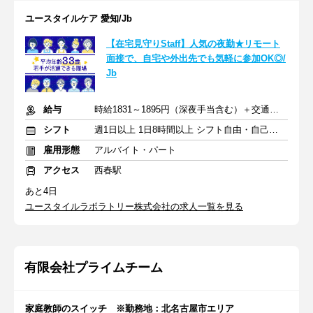
ユースタイルケア 愛知/Jb
【在宅見守りStaff】人気の夜勤★リモート
面接で、自宅や外出先でも気軽に参加OK◎/
Jb
給与
時給1831～1895円（深夜手当含む）＋交通費支給
シフト
週1日以上 1日8時間以上 シフト自由・自己申告
雇用形態
アルバイト・パート
アクセス
西春駅
あと4日
ユースタイルラボラトリー株式会社の求人一覧を見る
有限会社プライムチーム
家庭教師のスイッチ ※勤務地：北名古屋市エリア