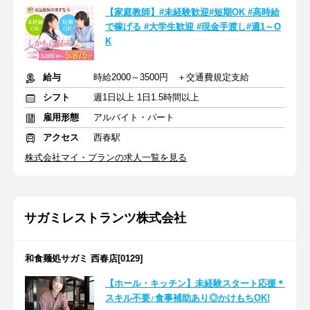
【家庭教師】#未経験歓迎#短期OK #高時給
で稼げる #大学生歓迎 #現金手渡し#週1～O
K
給与
時給2000～3500円 ＋交通費規定支給
シフト
週1日以上 1日1.5時間以上
雇用形態
アルバイト・パート
アクセス
西春駅
株式会社マイ・プランの求人一覧を見る
サガミレストランツ株式会社
和食麺処サガミ 西春店[0129]
【ホール・キッチン】未経験スタート応援＊
スキル不要♪食事補助あり◎かけもちOK!