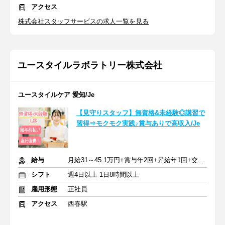
アクセス
株式会社スタッフサービスの求人一覧を見る
ユースタイルラボラトリー株式会社
ユースタイルケア 愛知/Je
【見守りスタッフ】無資格&未経験◎講習で
習得⇒モクモク実践♪賞与ありで高収入/Je
給与
月給31～45.1万円+賞与年2回+昇給年1回+交通費全額
シフト
週4日以上 1日8時間以上
雇用形態
正社員
アクセス
西春駅