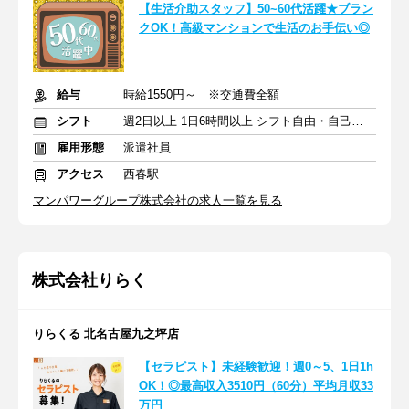
【生活介助スタッフ】50~60代活躍★ブラン
クOK！高級マンションで生活のお手伝い◎
給与
時給1550円～ ※交通費全額
シフト
週2日以上 1日6時間以上 シフト自由・自己申告
雇用形態
派遣社員
アクセス
西春駅
マンパワーグループ株式会社の求人一覧を見る
株式会社りらく
りらくる 北名古屋九之坪店
【セラピスト】未経験歓迎！週0～5、1日1h
OK！◎最高収入3510円（60分）平均月収33
万円