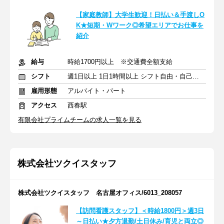
【家庭教師】大学生歓迎！日払い＆手渡しO
K★短期・Wワーク◎希望エリアでお仕事を
紹介
給与
時給1700円以上 ※交通費全額支給
シフト
週1日以上 1日1時間以上 シフト自由・自己申告
雇用形態
アルバイト・パート
アクセス
西春駅
有限会社プライムチームの求人一覧を見る
株式会社ツクイスタッフ
株式会社ツクイスタッフ 名古屋オフィス/6013_208057
【訪問看護スタッフ】＜時給1800円＞週3日
～日払い★夕方退勤/土日休み/育児と両立◎