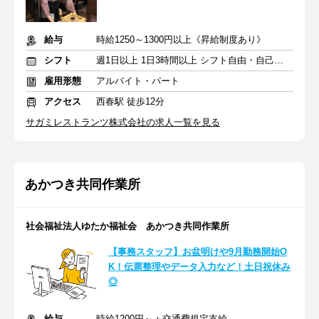
給与
時給1250～1300円以上《昇給制度あり》
シフト
週1日以上 1日3時間以上 シフト自由・自己申告
雇用形態
アルバイト・パート
アクセス
西春駅 徒歩12分
サガミレストランツ株式会社の求人一覧を見る
あかつき共同作業所
社会福祉法人ゆたか福祉会 あかつき共同作業所
【事務スタッフ】お盆明けや9月勤務開始O
K！伝票整理やデータ入力など！土日祝休み
◎
給与
時給1200円～＋交通費規定支給