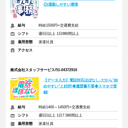
◎|通勤しやすい環境
給与
時給1500円+交通費支給
シフト
週5日以上 1日8時間以上
雇用形態
派遣社員
アクセス
株式会社スタッフサービス/51-04372910
【データ入力】電話対応ほぼなし♪だから"始
めやすい"と好評!◆履歴書不要◆スマホで登
録!
給与
時給1400～1450円+交通費支給
シフト
週5日以上 1日7.5時間以上
雇用形態
派遣社員