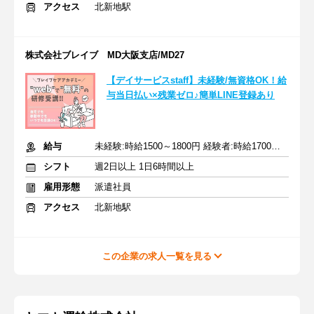
アクセス
北新地駅
株式会社ブレイブ MD大阪支店/MD27
【デイサービスstaff】未経験/無資格OK！給
与当日払い×残業ゼロ♪簡単LINE登録あり
給与
未経験:時給1500～1800円 経験者:時給1700～2000円+交通費全額
シフト
週2日以上 1日6時間以上
雇用形態
派遣社員
アクセス
北新地駅
この企業の求人一覧を見る