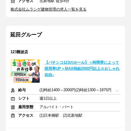
アクセス
北新地駅 徒歩4分
株式会社ムラシゲ建物管理の求人一覧を見る
延田グループ
123難波店
【パチンコ123のホール】＜時間帯によって
採用率UP＞MAX時給2000円以上☆おしゃれ
自由♪
給与
(1)時給1400～2000円(2)時給1300～1875円 ※深夜手当含む
シフト
週1日以上
雇用形態
アルバイト・パート
アクセス
(1)日本橋駅 (2)北新地駅