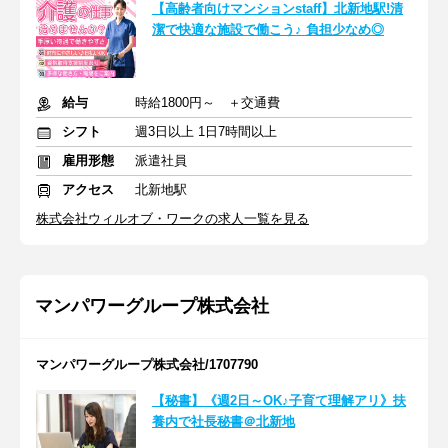
【高齢者向けマンションstaff】北新地駅!清
潔で快適な施設で働こう♪ 負担少なめ◎
給与
時給1800円～ ＋交通費
シフト
週3日以上 1日7時間以上
雇用形態
派遣社員
アクセス
北新地駅
株式会社ウィルオブ・ワークの求人一覧を見る
マンパワーグループ株式会社
マンパワーグループ株式会社/1707790
【秘書】《週2日～OK♪子育て理解アリ》扶
養内で社長秘書＠北新地