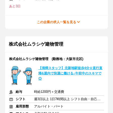
あと3日
この企業の求人一覧を見る
株式会社ムラシゲ建物管理
株式会社ムラシゲ建物管理 (勤務地：大阪市北区)
【清掃スタッフ】北新地駅徒歩4分☆直行直
帰&屋内で快適に働ける♪午前中のスキマで
◎
給与
時給1200円＋交通費
シフト
週3日以上 1日7時間以上 シフト自由・自己申告
雇用形態
アルバイト・パート