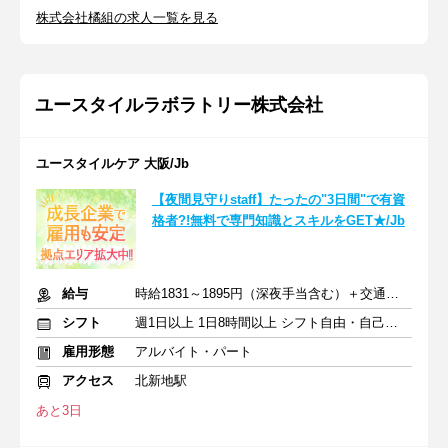
株式会社橘組の求人一覧を見る
ユースタイルラボラトリー株式会社
ユースタイルケア 大阪/Jb
【夜間見守りstaff】たったの"3日間"で有資
格者?!無料で専門知識とスキルをGET★/Jb
給与
時給1831～1895円（深夜手当含む）＋交通費支給
シフト
週1日以上 1日8時間以上 シフト自由・自己申告
雇用形態
アルバイト・パート
アクセス
北新地駅
あと3日