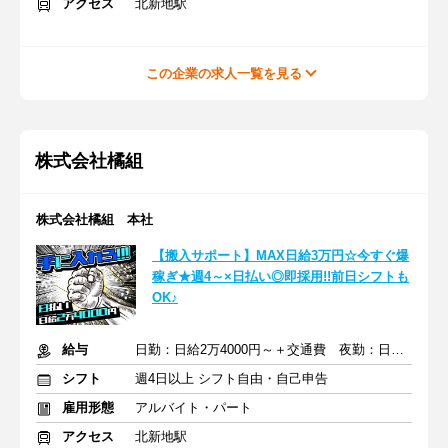
アクセス
北新地駅
この企業の求人一覧を見る
株式会社橘組
株式会社橘組 本社
【搬入サポート】MAX日給3万円☆今すぐ爆
稼ぎ★週4～×日払い◎即採用!!前日シフトも
OK♪
給与
日勤：日給2万4000円～＋交通費 夜勤：日給3万円～＋交通費
シフト
週4日以上 シフト自由・自己申告
雇用形態
アルバイト・パート
アクセス
北新地駅