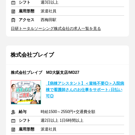
シフト
週3日以上
雇用形態
派遣社員
アクセス
西梅田駅
日研トータルソーシング株式会社の求人一覧を見る
株式会社ブレイブ
株式会社ブレイブ MD大阪支店/MD27
【病棟アシスタント】＜資格不要◎＞入院病
棟で看護師さんのお仕事をサポート♪日払い
可◎
給与
時給1500～2550円+交通費全額
シフト
週2日以上 1日6時間以上
雇用形態
派遣社員