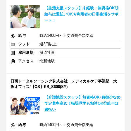
【生活支援スタッフ】未経験・無資格OK◎
給与は週払いOK★利用者の日常生活をサポ
ート！
給与
時給1400円～＋交通費全額支給
シフト
週3日以上
雇用形態
派遣社員
アクセス
北新地駅
日研トータルソーシング株式会社 メディカルケア事業部 大
阪オフィス/【OS】KB_S606(SY)
【介護施設スタッフ】無資格OK♪負担少なめ
で定着率高め！職場見学も相談OK◎給与は
週払い
給与
時給1400円～＋交通費全額支給