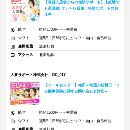
【賃貸入居者からの相談サポート】未経験で
も高月給!!オシャレ自由！相談サポートのお
仕事
給与
時給1700円～＋交通費
シフト
週5日 1日8時間以上 シフト自由・自己申告
雇用形態
派遣社員
アクセス
北新地駅
人事サポート株式会社 OC_017
【コールセンター】梅田～毎週が給料日！？
自動車保険に関する問い合わせ対応～
給与
時給1600円～＋交通費
シフト
週5日 1日8時間以上 シフト自由・自己申告
雇用形態
派遣社員