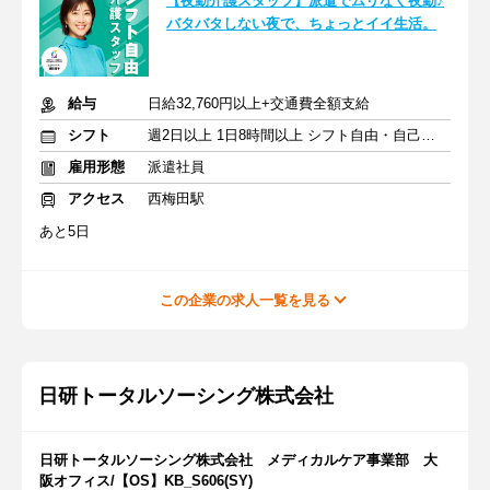
【夜勤介護スタッフ】派遣でムリなく夜勤♪
バタバタしない夜で、ちょっとイイ生活。
給与
日給32,760円以上+交通費全額支給
シフト
週2日以上 1日8時間以上 シフト自由・自己申告
雇用形態
派遣社員
アクセス
西梅田駅
あと5日
この企業の求人一覧を見る
日研トータルソーシング株式会社
日研トータルソーシング株式会社 メディカルケア事業部 大
阪オフィス/【OS】KB_S606(SY)