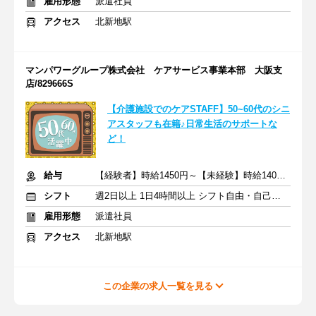
雇用形態
派遣社員
アクセス
北新地駅
マンパワーグループ株式会社 ケアサービス事業本部 大阪支
店/829666S
【介護施設でのケアSTAFF】50~60代のシニ
アスタッフも在籍♪日常生活のサポートな
ど！
給与
【経験者】時給1450円～【未経験】時給1400円～ ※交通費全額
シフト
週2日以上 1日4時間以上 シフト自由・自己申告
雇用形態
派遣社員
アクセス
北新地駅
この企業の求人一覧を見る