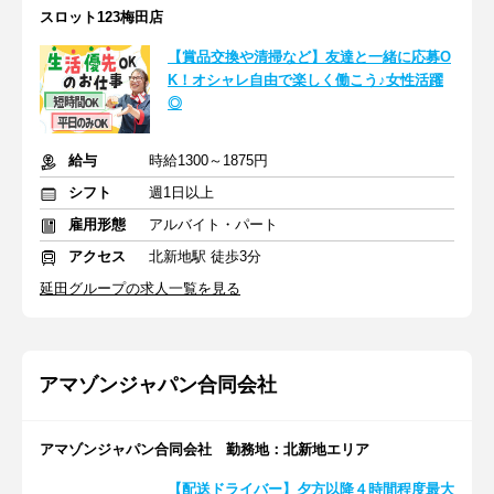
スロット123梅田店
【賞品交換や清掃など】友達と一緒に応募O
K！オシャレ自由で楽しく働こう♪女性活躍
◎
給与
時給1300～1875円
シフト
週1日以上
雇用形態
アルバイト・パート
アクセス
北新地駅 徒歩3分
延田グループの求人一覧を見る
アマゾンジャパン合同会社
アマゾンジャパン合同会社 勤務地：北新地エリア
【配送ドライバー】夕方以降４時間程度最大