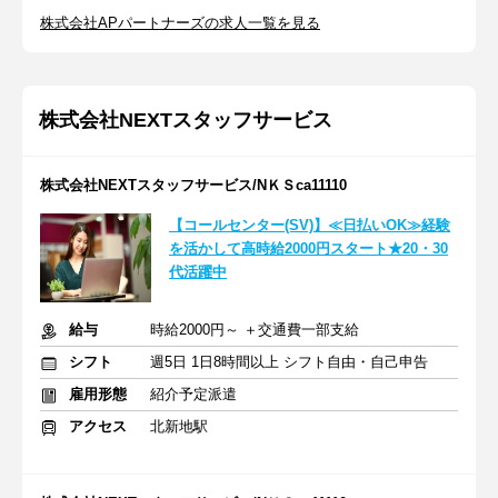
株式会社APパートナーズの求人一覧を見る
株式会社NEXTスタッフサービス
株式会社NEXTスタッフサービス/NＫＳca11110
【コールセンター(SV)】≪日払いOK≫経験
を活かして高時給2000円スタート★20・30
代活躍中
給与
時給2000円～ ＋交通費一部支給
シフト
週5日 1日8時間以上 シフト自由・自己申告
雇用形態
紹介予定派遣
アクセス
北新地駅