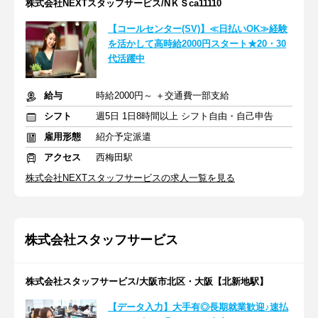
株式会社NEXTスタッフサービス/NＫＳca11110
【コールセンター(SV)】≪日払いOK≫経験
を活かして高時給2000円スタート★20・30
代活躍中
給与
時給2000円～ ＋交通費一部支給
シフト
週5日 1日8時間以上 シフト自由・自己申告
雇用形態
紹介予定派遣
アクセス
西梅田駅
株式会社NEXTスタッフサービスの求人一覧を見る
株式会社スタッフサービス
株式会社スタッフサービス/大阪市北区・大阪【北新地駅】
【データ入力】大手有◎長期就業歓迎♪速払