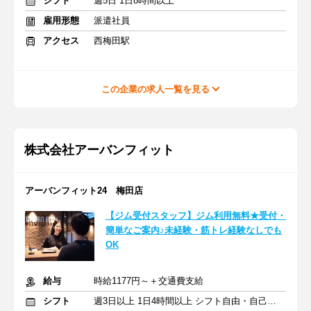
シフト
週5日 1日8時間以上
雇用形態
派遣社員
アクセス
西梅田駅
この企業の求人一覧を見る
株式会社アーバンフィット
アーバンフィット24 梅田店
【ジム受付スタッフ】ジム利用無料★受付・
簡単なご案内♪未経験・筋トレ経験なしでも
OK
給与
時給1177円～＋交通費支給
シフト
週3日以上 1日4時間以上 シフト自由・自己申告