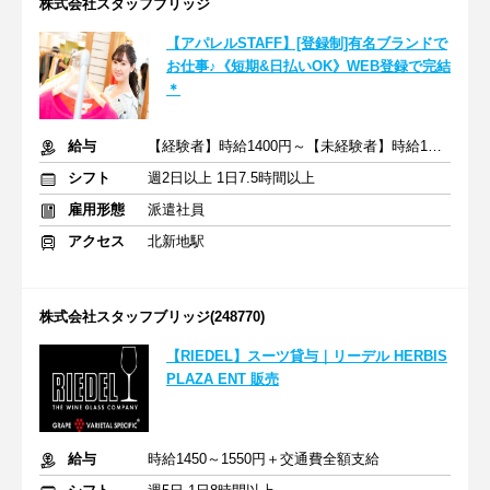
株式会社スタッフブリッジ
【アパレルSTAFF】[登録制]有名ブランドで
お仕事♪《短期&日払いOK》WEB登録で完結
＊
給与
【経験者】時給1400円～【未経験者】時給1300円～＋交通費全額
シフト
週2日以上 1日7.5時間以上
雇用形態
派遣社員
アクセス
北新地駅
株式会社スタッフブリッジ(248770)
【RIEDEL】スーツ貸与｜リーデル HERBIS
PLAZA ENT 販売
給与
時給1450～1550円＋交通費全額支給