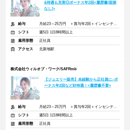
&待遇も充実◎ボーナス年2回<履歴書/面接
なし!>
給与
月給23～25万円 ＋賞与年2回＋インセンティブ＋交通費
シフト
週5日 1日8時間以上
雇用形態
正社員
アクセス
北新地駅
株式会社ウィルオブ・ワーク/SAFRmb
【ジュエリー販売】未経験から正社員に♪ボ
ーナス年2回など好待遇！<履歴書不要>
給与
月給23～25万円 ＋賞与年2回＋インセンティブ＋交通費
シフト
週5日 1日8時間以上
雇用形態
正社員