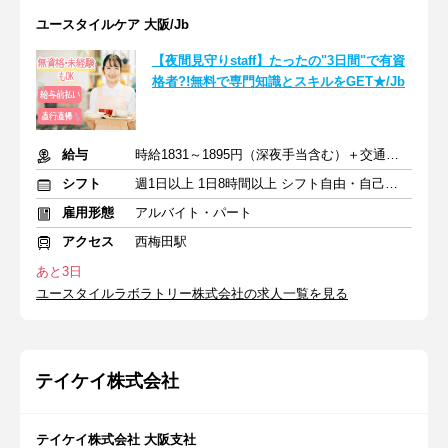
ユースタイルケア 大阪/Jb
【夜間見守りstaff】たったの"3日間"で有資
格者?!無料で専門知識とスキルをGET★/Jb
給与
時給1831～1895円（深夜手当含む）＋交通費支給
シフト
週1日以上 1日8時間以上 シフト自由・自己申告
雇用形態
アルバイト・パート
アクセス
西梅田駅
あと3日
ユースタイルラボラトリー株式会社の求人一覧を見る
テイケイ株式会社
テイケイ株式会社 大阪支社