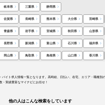
岐阜県
三重県
静岡県
佐賀県
長崎県
熊本県
大分県
宮崎県
青森県
岩手県
宮城県
秋田県
山形県
長野県
新潟県
富山県
石川県
福井県
岡山県
鳥取県
島根県
山口県
香川県
イト・バイト求人情報一覧となります。高時給、日払い、在宅、エリア・職種別
数・実績豊富なマイナビにお任せ！
他の人はこんな検索をしています