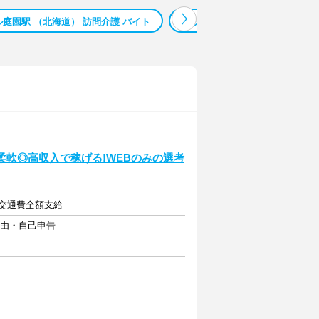
庭園駅 （北海道） 訪問介護 バイト
サッポロビール庭園駅 （北海道）
柔軟◎高収入で稼げる!WEBのみの選考
)＋交通費全額支給
自由・自己申告