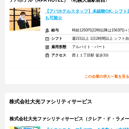
アパホテル（APA HOTEL）〈札幌大通駅前西〉
【アパホテルスタッフ】未経験OK♪シフト
も可能☆
給与
時給1250円(22時以降は1563円
シフト
週2日以上 1日2時間以上 シフト
雇用形態
アルバイト・パート
アクセス
西１１丁目駅 徒歩3分
この企業の求人一覧を見
株式会社大光ファシリティサービス
株式会社大光ファシリティサービス（クレア・ド・ラメ