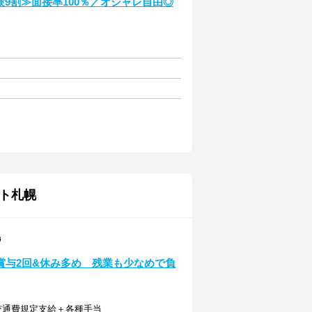
9割≫面接率100％／オシャレ自由◎
ト札幌
幌
賞与2回&休み多め 残業も少なめで負
円＋交通費規定支給＋各種手当