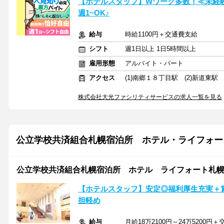
【ホテルスタッフ】Wワーク多数！≪未経験
週1~OK♪
給与
時給1100円＋交通費支給
シフト
週1日以上 1日5時間以上
雇用形態
アルバイト・パート
アクセス
(1)南郷１８丁目駅 (2)新道東駅
株式会社大光ファシリティサービスの求人一覧を見る
公立学校共済組合札幌宿泊所 ホテル・ライフォー
公立学校共済組合札幌宿泊所 ホテル ライフォート札
【ホテルスタッフ】安定◎福利厚生充実＋
担軽め
給与
月給18万2100円～24万5200