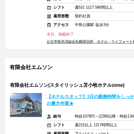
シフト
週5日 1日7.5時間以上
雇用形態
契約社員
アクセス
中島公園駅 徒歩3分
本日、掲載終了
公立学校共済組合札幌宿泊所 ホテル・ライフォート
有限会社エムソン
有限会社エムソン(スタイリッシュ苫小牧ホテルzone)
【ホテルスタッフ】1日の勤務時間をしっか
の裏方作業★
給与
時給1078円～(22時以降：時給1
シフト
週2日以上 1日7時間以上
雇用形態
アルバイト・パート