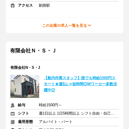
アクセス
釧路駅
この企業の求人一覧を見る
有限会社Ｎ・Ｓ・Ｊ
有限会社N・S・J
【船内作業スタッフ】誰でも時給1500円ス
タート★週払い×短時間◎Wワーカー多数活
躍中◎
給与
時給1500円～
シフト
週1日以上 1日5時間以上 シフト自由・自己申告
雇用形態
アルバイト・パート