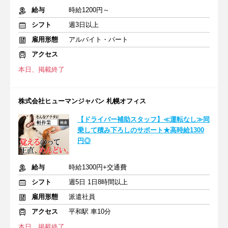
給与
時給1200円～
シフト
週3日以上
雇用形態
アルバイト・パート
アクセス
本日、掲載終了
株式会社ヒューマンジャパン 札幌オフィス
【ドライバー補助スタッフ】≪運転なし≫同
乗して積み下ろしのサポート★高時給1300
円◎
給与
時給1300円+交通費
シフト
週5日 1日8時間以上
雇用形態
派遣社員
アクセス
平和駅 車10分
本日、掲載終了