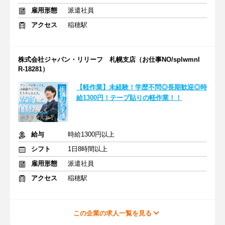
雇用形態
派遣社員
アクセス
稲穂駅
株式会社ジャパン・リリーフ 札幌支店（お仕事NO/splwmnl
R-18281）
【軽作業】未経験！学歴不問◎長期歓迎◎時
給1300円！テープ貼りの軽作業！！
給与
時給1300円以上
シフト
1日8時間以上
雇用形態
派遣社員
アクセス
稲穂駅
この企業の求人一覧を見る