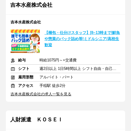
吉本水産株式会社
吉本水産株式会社
【梱包・仕分けスタッフ】[8~13時まで]鮮魚
や惣菜のパック詰め等!ミドルシニア/高校生
歓迎
給与
時給1075円～+交通費
シフト
週2日以上 1日5時間以上 シフト自由・自己申告
雇用形態
アルバイト・パート
アクセス
手稲駅 徒歩2分
吉本水産株式会社の求人一覧を見る
人財派遣 ＫＯＳＥＩ