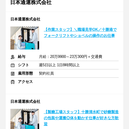
日本通運株式会社
日本通運株式会社
【作業スタッフ】＼職場見学OK／十勝港で
フォークリフトやショベルの操作のお仕事
給与
月給：20万9900～23万300円＋交通費
シフト
週5日以上 1日8時間以上
雇用形態
契約社員
アクセス
日本通運株式会社
【製糖工場スタッフ】十勝清水町で砂糖製造
の包装や運搬◎体を動かす仕事が好きな方歓
迎