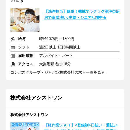
2004_p
【洗浄担当】簡単！機械でラクラク洗浄◎厨
房で食器洗い♪主婦・シニア活躍中★
給与
時給1075円～1300円
シフト
週2日以上 1日3時間以上
雇用形態
アルバイト・パート
アクセス
大楽毛駅 徒歩18分
コンパスグループ・ジャパン株式会社の求人一覧を見る
株式会社アシストワン
株式会社アシストワン
【軽作業STAFF】<登録制>日払い・週払い