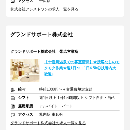
アクセス
帯広駅
株式会社アシストワンの求人一覧を見る
グランドサポート株式会社
グランドサポート株式会社 帯広営業所
【十勝川温泉での客室清掃】★接客なしのモ
クモク作業★週1日〜・1日4.5h◎扶養内大
歓迎♪
給与
時給1080円〜＋交通費規定支給
シフト
週1日以上 1日4.5時間以上 シフト自由・自己申告
雇用形態
アルバイト・パート
アクセス
札内駅 車10分
グランドサポート株式会社の求人一覧を見る