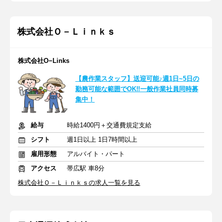
株式会社Ｏ－Ｌｉｎｋｓ
株式会社O−Links
【農作業スタッフ】送迎可能♪週1日~5日の
勤務可能な範囲でOK‼一般作業社員同時募
集中！
給与
時給1400円＋交通費規定支給
シフト
週1日以上 1日7時間以上
雇用形態
アルバイト・パート
アクセス
帯広駅 車8分
株式会社Ｏ－Ｌｉｎｋｓの求人一覧を見る