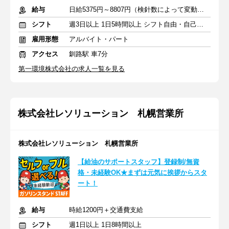
給与
日給5375円～8807円（検針数によって変動）＋交通費
シフト
週3日以上 1日5時間以上 シフト自由・自己申告
雇用形態
アルバイト・パート
アクセス
釧路駅 車7分
第一環境株式会社の求人一覧を見る
株式会社レソリューション 札幌営業所
株式会社レソリューション 札幌営業所
【給油のサポートスタッフ】登録制/無資
格・未経験OK★まずは元気に挨拶からスタ
ート！
給与
時給1200円＋交通費支給
シフト
週1日以上 1日8時間以上