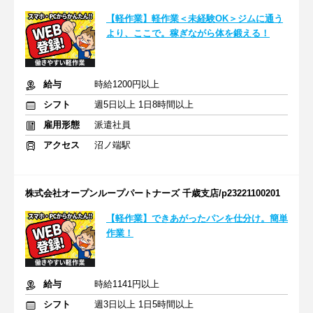
【軽作業】軽作業＜未経験OK＞ジムに通う
より、ここで。稼ぎながら体を鍛える！
給与
時給1200円以上
シフト
週5日以上 1日8時間以上
雇用形態
派遣社員
アクセス
沼ノ端駅
株式会社オープンループパートナーズ 千歳支店/p23221100201
【軽作業】できあがったパンを仕分け。簡単
作業！
給与
時給1141円以上
シフト
週3日以上 1日5時間以上