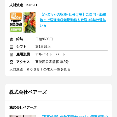
人財派遣 KOSEI
【かぼちゃの収穫･仕分け等】ご自宅⇔勤務
地まで送迎有◎短期勤務も歓迎♪給与は週払
い★
給与
日給9600円~
シフト
週1日以上
雇用形態
アルバイト・パート
アクセス
五稜郭公園前駅 車2分
人財派遣 ＫＯＳＥＩの求人一覧を見る
株式会社ベアーズ
株式会社ベアーズ
【家事代行】年齢不問★いつもの家事感覚で