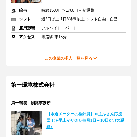
給与
時給1500円〜1700円＋交通費
シフト
週3日以上 1日8時間以上 シフト自由・自己申告
雇用形態
アルバイト・パート
アクセス
篠路駅 車15分
この企業の求人一覧を見る
第一環境株式会社
第一環境 釧路事務所
【水道メーターの検針員】≪主ふさん応援
団！≫早上がりOK♪毎月1日～10日だけの勤
務♪