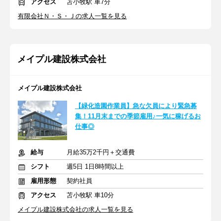
アクセス
苫小牧駅 車7分
有限会社Ｎ・Ｓ・Ｊの求人一覧を見る
メイプル建設株式会社
メイプル建設株式会社
【緑化造園作業員】急な欠員により緊急募
集！11月末までの季節雇用♪一気に稼げるお
仕事◎
給与
月給35万2千円＋交通費
シフト
週5日 1日8時間以上
雇用形態
契約社員
アクセス
苫小牧駅 車10分
メイプル建設株式会社の求人一覧を見る