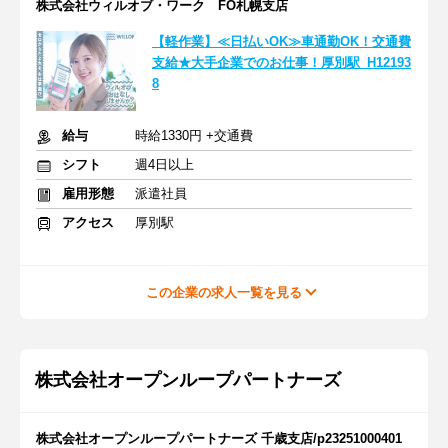
株式会社ウィルオブ・ワーク FO札幌支店
【軽作業】≪日払いOK≫車通勤OK！交通費
支給★大手企業でのお仕事！厚別駅_H12193
8
給与
時給1330円 +交通費
シフト
週4日以上
雇用形態
派遣社員
アクセス
厚別駅
この企業の求人一覧を見る
株式会社オープンループパートナーズ
株式会社オープンループパートナーズ 千歳支店/p23251000401