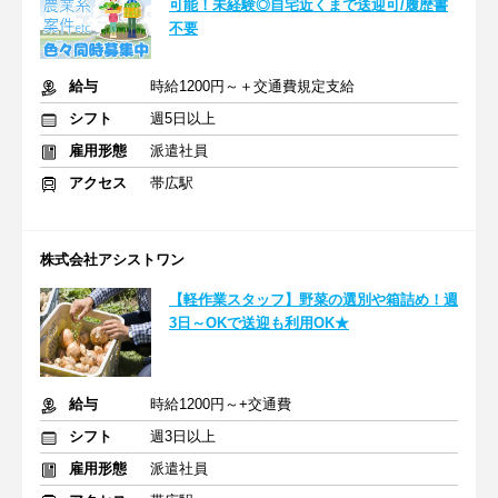
可能！未経験◎自宅近くまで送迎可/履歴書
不要
給与
時給1200円～＋交通費規定支給
シフト
週5日以上
雇用形態
派遣社員
アクセス
帯広駅
株式会社アシストワン
【軽作業スタッフ】野菜の選別や箱詰め！週
3日～OKで送迎も利用OK★
給与
時給1200円～+交通費
シフト
週3日以上
雇用形態
派遣社員