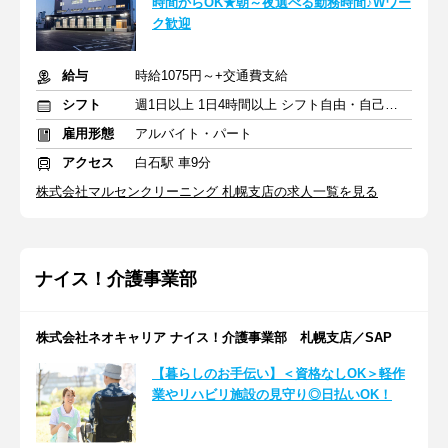
時間からOK★朝～夜選べる勤務時間♪Wワー
ク歓迎
給与
時給1075円～+交通費支給
シフト
週1日以上 1日4時間以上 シフト自由・自己申告
雇用形態
アルバイト・パート
アクセス
白石駅 車9分
株式会社マルセンクリーニング 札幌支店の求人一覧を見る
ナイス！介護事業部
株式会社ネオキャリア ナイス！介護事業部 札幌支店／SAP
【暮らしのお手伝い】＜資格なしOK＞軽作
業やリハビリ施設の見守り◎日払いOK！