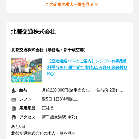
この企業の求人一覧を見る
北都交通株式会社
北都交通株式会社（勤務地：新千歳空港）
【空港連絡バスのご案内】シンプル作業![燃
料手当あり]賞与前年実績3.5ヵ月分!未経験O
K◎
給与
月給220,000円(諸手当含む）+賞与(年2回)+交通費
シフト
週5日 1日8時間以上
雇用形態
正社員
アクセス
新千歳空港駅 車7分
あと6日
北都交通株式会社の求人一覧を見る