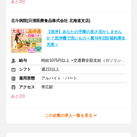
あと2日
北斗病院(日清医療食品株式会社 北海道支店)
【洗浄】あなたの手際の良さ活かしません
か？洗浄機で洗いもの＜賞与年2回/福利厚生
充実＞
給与
時給1075円以上 +交通費全額支給（ガソリン代も支給）
シフト
週2日以上
雇用形態
アルバイト・パート
アクセス
帯広駅
あと2日
この企業の求人一覧を見る