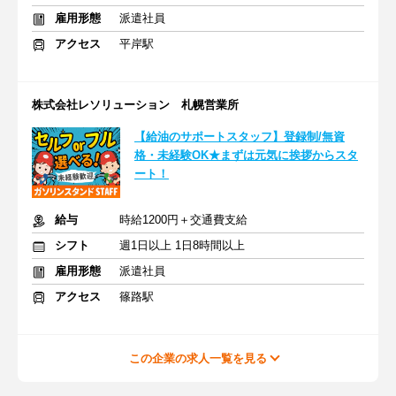
雇用形態
派遣社員
アクセス
平岸駅
株式会社レソリューション 札幌営業所
【給油のサポートスタッフ】登録制/無資
格・未経験OK★まずは元気に挨拶からスタ
ート！
給与
時給1200円＋交通費支給
シフト
週1日以上 1日8時間以上
雇用形態
派遣社員
アクセス
篠路駅
この企業の求人一覧を見る