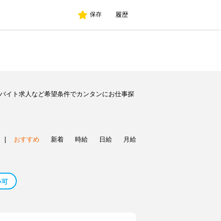
履歴
保存
のバイト求人など希望条件でカンタンにお仕事探
|
おすすめ
新着
時給
日給
月給
い可