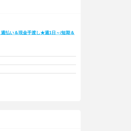
！週払い＆現金手渡し★週1日～/短期＆