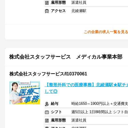
雇用形態
派遣社員
アクセス
北綾瀬駅
この企業の求人一覧を見
株式会社スタッフサービス メディカル事業本部
株式会社スタッフサービス/I10370061
【整形外科での医療事務】北綾瀬駅★駅チ
して◎
給与
時給1650～1900円以上＋交通費
シフト
週5日以上 1日8時間以上 シフト
雇用形態
派遣社員