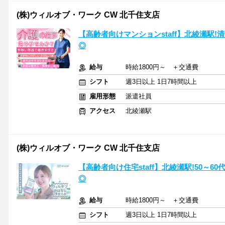
(株)ウィルオブ・ワーク CW 北千住支店
【高齢者向けマンションstaff】北綾瀬駅!
◎
給与
時給1800円～ ＋交通費
シフト
週3日以上 1日7時間以上
雇用形態
派遣社員
アクセス
北綾瀬駅
(株)ウィルオブ・ワーク CW 北千住支店
【高齢者向け住宅staff】北綾瀬駅!50～
◎
給与
時給1800円～ ＋交通費
シフト
週3日以上 1日7時間以上