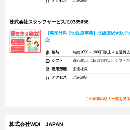
アクセス
北綾瀬駅
株式会社スタッフサービス/I10385058
【整形外科での医療事務】北綾瀬駅★駅チ
◎
給与
時給1650～1900円以上＋交通費
シフト
週2日以上 1日8時間以上 シフト
雇用形態
派遣社員
アクセス
北綾瀬駅
この企業の求人一覧を見
株式会社WDI JAPAN