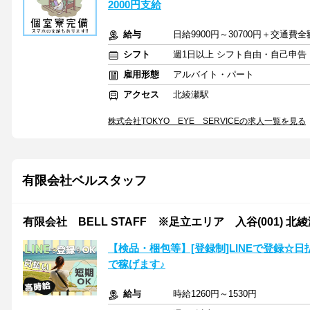
2000円支給
給与
日給9900円～30700円＋交通費
シフト
週1日以上 シフト自由・自己申告
雇用形態
アルバイト・パート
アクセス
北綾瀬駅
株式会社TOKYO EYE SERVICEの求人一覧を見る
有限会社ベルスタッフ
有限会社 BELL STAFF ※足立エリア 入谷(001) 北
【検品・梱包等】[登録制]LINEで登録☆
で稼げます♪
給与
時給1260円～1530円