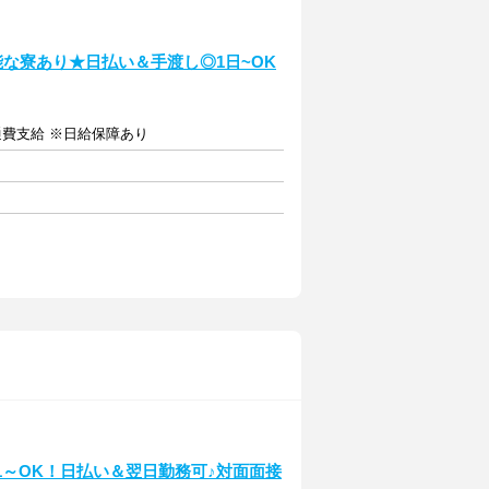
能な寮あり★日払い＆手渡し◎1日~OK
交通費支給 ※日給保障あり
週1～OK！日払い＆翌日勤務可♪対面面接