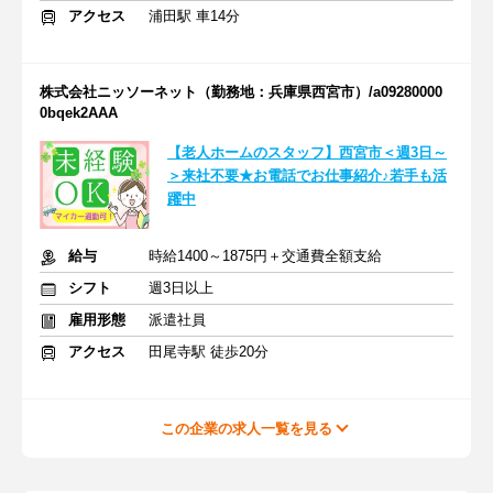
アクセス
浦田駅 車14分
株式会社ニッソーネット（勤務地：兵庫県西宮市）/a09280000
0bqek2AAA
【老人ホームのスタッフ】西宮市＜週3日～
＞来社不要★お電話でお仕事紹介♪若手も活
躍中
給与
時給1400～1875円＋交通費全額支給
シフト
週3日以上
雇用形態
派遣社員
アクセス
田尾寺駅 徒歩20分
この企業の求人一覧を見る