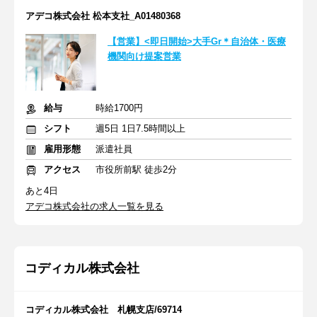
アデコ株式会社 松本支社_A01480368
【営業】<即日開始>大手Gr＊自治体・医療
機関向け提案営業
給与
時給1700円
シフト
週5日 1日7.5時間以上
雇用形態
派遣社員
アクセス
市役所前駅 徒歩2分
あと4日
アデコ株式会社の求人一覧を見る
コディカル株式会社
コディカル株式会社 札幌支店/69714