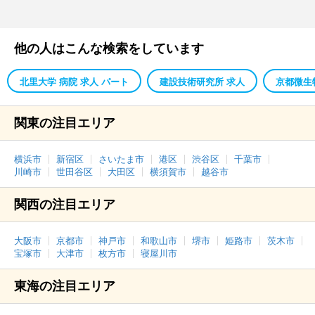
他の人はこんな検索をしています
北里大学 病院 求人 パート
建設技術研究所 求人
京都微生
関東の注目エリア
横浜市
新宿区
さいたま市
港区
渋谷区
千葉市
川崎市
世田谷区
大田区
横須賀市
越谷市
関西の注目エリア
大阪市
京都市
神戸市
和歌山市
堺市
姫路市
茨木市
宝塚市
大津市
枚方市
寝屋川市
東海の注目エリア