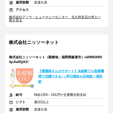
雇用形態
派遣社員
アクセス
株式会社アソウ・ヒューマニーセンター 北九州支店の求人一
覧を見る
株式会社ニッソーネット
株式会社ニッソーネット（勤務地：福岡県飯塚市）/a090K0000
0pJlwRQAS!
【看護師さんのサポート】未経験でも医療機
関で活躍できる♪＼即日開始も応相談／浦田
駅
給与
時給1350～1812円+交通費全額支給
シフト
週3日以上
雇用形態
派遣社員