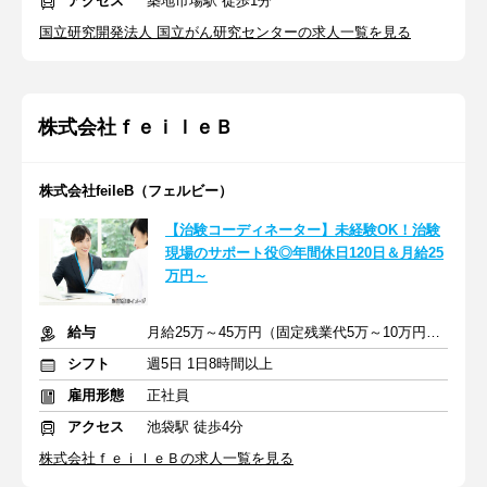
アクセス
築地市場駅 徒歩1分
国立研究開発法人 国立がん研究センターの求人一覧を見る
株式会社ｆｅｉｌｅＢ
株式会社feileB（フェルビー）
【治験コーディネーター】未経験OK！治験
現場のサポート役◎年間休日120日＆月給25
万円～
給与
月給25万～45万円（固定残業代5万～10万円※月20～30時間含む）
シフト
週5日 1日8時間以上
雇用形態
正社員
アクセス
池袋駅 徒歩4分
株式会社ｆｅｉｌｅＢの求人一覧を見る