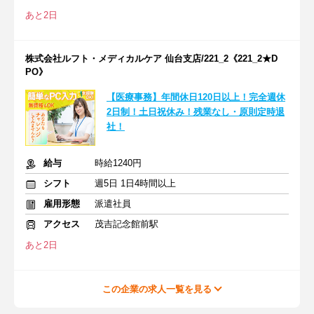
あと2日
株式会社ルフト・メディカルケア 仙台支店/221_2《221_2★D
PO》
【医療事務】年間休日120日以上！完全週休
2日制！土日祝休み！残業なし・原則定時退
社！
給与
時給1240円
シフト
週5日 1日4時間以上
雇用形態
派遣社員
アクセス
茂吉記念館前駅
あと2日
この企業の求人一覧を見る