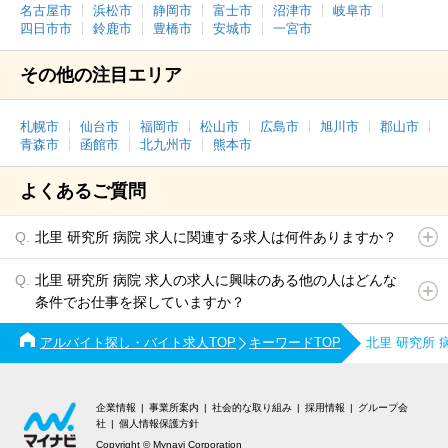
名古屋市
浜松市
静岡市
富士市
沼津市
岐阜市
四日市市
鈴鹿市
豊橋市
安城市
一宮市
その他の注目エリア
札幌市
仙台市
福岡市
松山市
広島市
旭川市
郡山市
青森市
函館市
北九州市
熊本市
よくあるご質問
北里 研究所 病院 求人に関連する求人は何件ありますか？
北里 研究所 病院 求人の求人に興味のある他の人はどんな
条件でお仕事を探していますか？
アルバイト探し・バイト求人TOP
キーワードTOP
北里 研究所
企業情報
事業所案内
社会的な取り組み
採用情報
グループ会
社
個人情報保護方針
Copyright © Mynavi Corporation