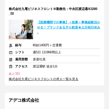
株式会社九電ビジネスフロント※勤務先：中央区渡辺通/63280
_02
【医療機関での事務】＜急募＞事務経験活か
せる！ブランクある方も歓迎★土日祝日休み
♪
給与
時給1400円＋交通費
シフト
週5日 1日8時間以上
雇用形態
派遣社員
アクセス
渡辺通駅 徒歩1分
あと3日
株式会社九電ビジネスフロントの求人一覧を見る
アデコ株式会社