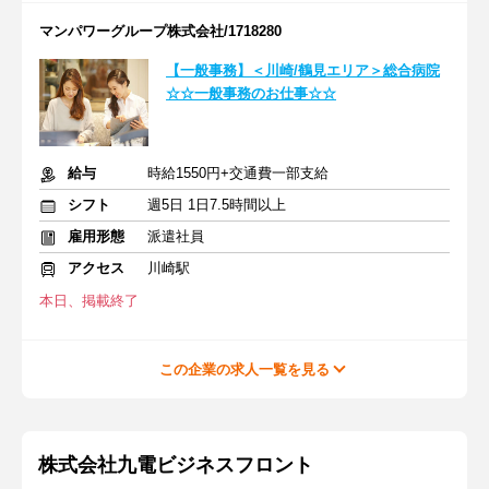
マンパワーグループ株式会社/1718280
【一般事務】＜川崎/鶴見エリア＞総合病院
☆☆一般事務のお仕事☆☆
給与
時給1550円+交通費一部支給
シフト
週5日 1日7.5時間以上
雇用形態
派遣社員
アクセス
川崎駅
本日、掲載終了
この企業の求人一覧を見る
株式会社九電ビジネスフロント