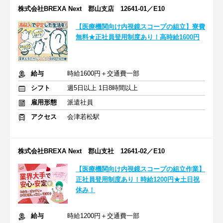
株式会社BREXA Next 郡山支店 12641-01／E10
【医療機関向け内視鏡スコープの組立】寮費
無料★正社員登用制度あり！高時給1600円
給与
時給1600円＋交通費一部
シフト
週5日以上 1日8時間以上
雇用形態
派遣社員
アクセス
会津若松駅
株式会社BREXA Next 郡山支社 12641-02／E10
【医療機関向け内視鏡スコープの組立作業】
正社員登用制度あり！時給1200円★土日祝
休み！
給与
時給1200円＋交通費一部