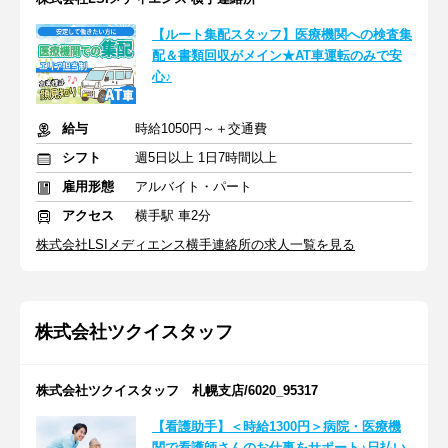
【ルート集配スタッフ】医療機関への検査集
配＆書類回収がメイン★AT車運転のみで安
心♪
給与
時給1050円～＋交通費
シフト
週5日以上 1日7時間以上
雇用形態
アルバイト・パート
アクセス
横手駅 車2分
株式会社LSIメディエンス横手連絡所の求人一覧を見る
株式会社ツクイスタッフ
株式会社ツクイスタッフ 札幌支店/6020_95317
【看護助手】＜時給1300円＞病院・医療機
関で看護師さんのお仕事をサポート♪日払い