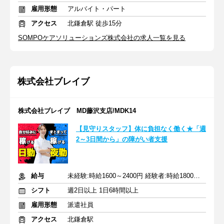
雇用形態
アルバイト・パート
アクセス
北鎌倉駅 徒歩15分
SOMPOケアソリューションズ株式会社の求人一覧を見る
株式会社ブレイブ
株式会社ブレイブ MD藤沢支店/MDK14
【見守りスタッフ】体に負担なく働く★「週
2～3日間から」の障がい者支援
給与
未経験:時給1600～2400円 経験者:時給1800～2700円+交通費全額
シフト
週2日以上 1日6時間以上
雇用形態
派遣社員
アクセス
北鎌倉駅