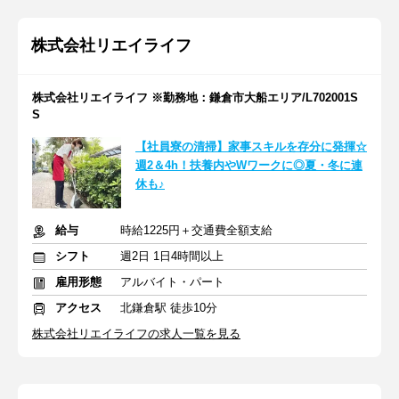
株式会社リエイライフ
株式会社リエイライフ ※勤務地：鎌倉市大船エリア/L702001S
S
【社員寮の清掃】家事スキルを存分に発揮☆
週2＆4h！扶養内やWワークに◎夏・冬に連
休も♪
給与
時給1225円＋交通費全額支給
シフト
週2日 1日4時間以上
雇用形態
アルバイト・パート
アクセス
北鎌倉駅 徒歩10分
株式会社リエイライフの求人一覧を見る