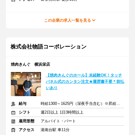
この企業の求人一覧を見る
株式会社物語コーポレーション
焼肉きんぐ 横浜栄店
【焼肉きんぐのホール】未経験OK！タッチ
パネル式のカンタン注文★履歴書不要＊前払
いあり
給与
時給1300～1625円（深夜手当含む）※昇給は随時あり
シフト
週2日以上 1日3時間以上
雇用形態
アルバイト・パート
アクセス
港南台駅 車11分