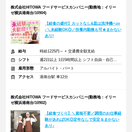
株式会社HITOWA フードサービスカンパニー(勤務地：イリー
ゼ横浜港南台/10904)
【給食の盛付】カットなし&皿は洗浄機へin
♪＼未経験OK◎／扶養内勤務も可★まかない
あり!
給与
時給1225円～ + 交通費全額支給
シフト
週2日以上 1日5時間以上 シフト自由・自己申告
雇用形態
アルバイト・パート
アクセス
港南台駅 車12分
株式会社HITOWA フードサービスカンパニー(勤務地：イリー
ゼ横浜港南台/10902)
【給食づくり】＼資格不要／調理のお仕事経
験があればOK◎定年なしで安定＆まかない
あり♪