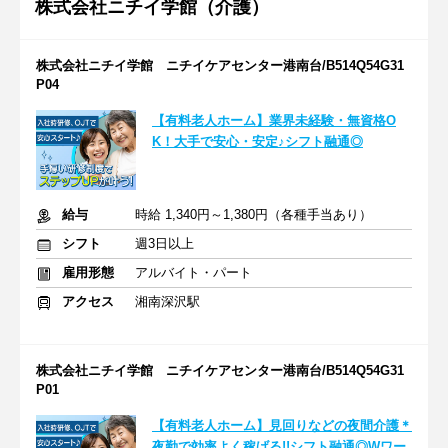
株式会社ニチイ学館（介護）
株式会社ニチイ学館 ニチイケアセンター港南台/B514Q54G31
P04
【有料老人ホーム】業界未経験・無資格O
K！大手で安心・安定♪シフト融通◎
給与
時給 1,340円～1,380円（各種手当あり）
シフト
週3日以上
雇用形態
アルバイト・パート
アクセス
湘南深沢駅
株式会社ニチイ学館 ニチイケアセンター港南台/B514Q54G31
P01
【有料老人ホーム】見回りなどの夜間介護＊
夜勤で効率よく稼げる!!シフト融通◎Wワー