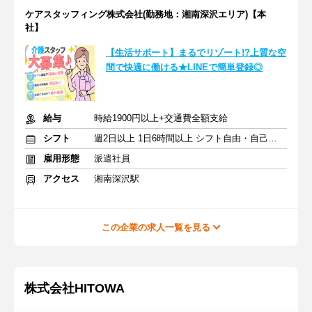
ケアスタッフィング株式会社(勤務地：湘南深沢エリア)【本
社】
【生活サポート】まるでリゾート!?上質な空
間で快適に働ける★LINEで簡単登録◎
給与
時給1900円以上+交通費全額支給
シフト
週2日以上 1日6時間以上 シフト自由・自己申告
雇用形態
派遣社員
アクセス
湘南深沢駅
この企業の求人一覧を見る
株式会社HITOWA