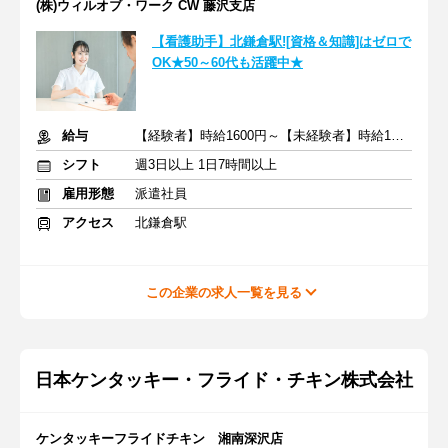
(株)ウィルオブ・ワーク CW 藤沢支店
【看護助手】北鎌倉駅![資格＆知識]はゼロで
OK★50～60代も活躍中★
給与
【経験者】時給1600円～【未経験者】時給1500円～ ＋交通費
シフト
週3日以上 1日7時間以上
雇用形態
派遣社員
アクセス
北鎌倉駅
この企業の求人一覧を見る
日本ケンタッキー・フライド・チキン株式会社
ケンタッキーフライドチキン 湘南深沢店