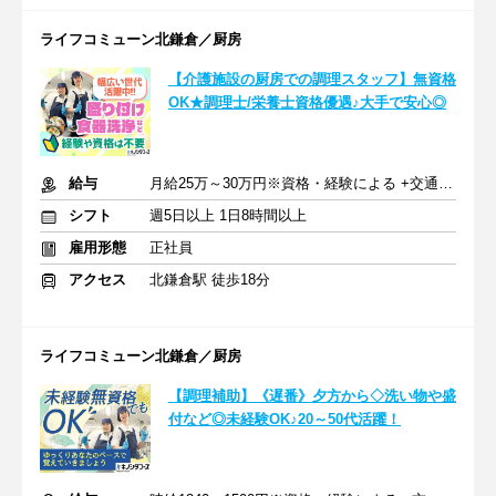
ライフコミューン北鎌倉／厨房
【介護施設の厨房での調理スタッフ】無資格
OK★調理士/栄養士資格優遇♪大手で安心◎
給与
月給25万～30万円※資格・経験による +交通費支給
シフト
週5日以上 1日8時間以上
雇用形態
正社員
アクセス
北鎌倉駅 徒歩18分
ライフコミューン北鎌倉／厨房
【調理補助】《遅番》夕方から◇洗い物や盛
付など◎未経験OK♪20～50代活躍！