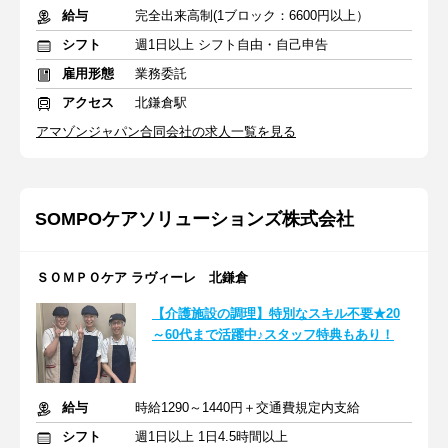
給与
完全出来高制(1ブロック：6600円以上）
シフト
週1日以上 シフト自由・自己申告
雇用形態
業務委託
アクセス
北鎌倉駅
アマゾンジャパン合同会社の求人一覧を見る
SOMPOケアソリューションズ株式会社
ＳＯＭＰＯケア ラヴィーレ 北鎌倉
【介護施設の調理】特別なスキル不要★20
～60代まで活躍中♪スタッフ特典もあり！
給与
時給1290～1440円＋交通費規定内支給
シフト
週1日以上 1日4.5時間以上