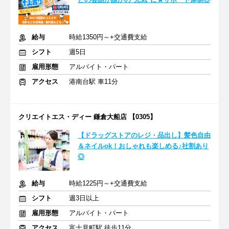
給与
時給1350円～+交通費支給
シフト
週5日
雇用形態
アルバイト・パート
アクセス
港南台駅 車11分
クリエイトエス・ディー 鎌倉大船店 【0305】
【ドラッグストアのレジ・品出し】髪色自由
＆ネイルok！おしゃれも楽しめる♪社割あり
◎
給与
時給1225円～+交通費支給
シフト
週3日以上
雇用形態
アルバイト・パート
アクセス
富士見町駅 徒歩11分