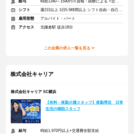
給与
時給1340～1590円※資格・経験による +交通費支給
シフト
週2日以上 1日5.5時間以上 シフト自由・自己申告
雇用形態
アルバイト・パート
アクセス
北鎌倉駅 徒歩18分
この企業の求人一覧を見る
株式会社キャリア
株式会社キャリア SC横浜
【有料・夜勤介護スタッフ】夜勤専従 日常
生活の補助スタッフ
給与
時給1,970円以上+交通費全額支給