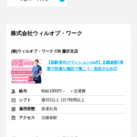
株式会社ウィルオブ・ワーク
(株)ウィルオブ・ワーク CW 藤沢支店
【高齢者向けマンションstaff】北鎌倉駅!清
潔で快適な施設で働こう♪ 負担少なめ◎
給与
時給1900円～ ＋交通費
シフト
週3日以上 1日7時間以上
雇用形態
派遣社員
アクセス
北鎌倉駅