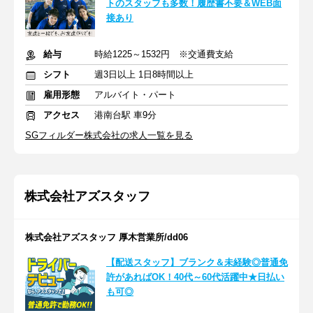
トのスタッフも多数！履歴書不要＆WEB面
接あり
給与
時給1225～1532円 ※交通費支給
シフト
週3日以上 1日8時間以上
雇用形態
アルバイト・パート
アクセス
港南台駅 車9分
SGフィルダー株式会社の求人一覧を見る
株式会社アズスタッフ
株式会社アズスタッフ 厚木営業所/dd06
【配送スタッフ】ブランク＆未経験◎普通免
許があればOK！40代～60代活躍中★日払い
も可◎