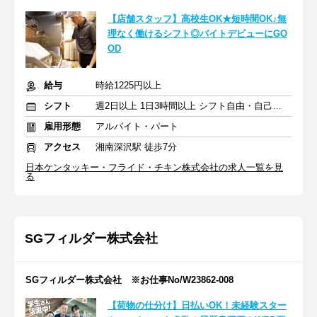
【店舗スタッフ】高校生OK★短時間OK♪無
理なく働けるシフト◎バイトデビューにGO
OD
給与
時給1225円以上
シフト
週2日以上 1日3時間以上 シフト自由・自己申告
雇用形態
アルバイト・パート
アクセス
湘南深沢駅 徒歩7分
日本ケンタッキー・フライド・チキン株式会社の求人一覧を見
る
SGフィルダー株式会社
SGフィルダー株式会社 ※お仕事No/W23862-008
【荷物の仕分け】日払いOK！未経験スター