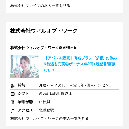
株式会社ブレイブの求人一覧を見る
株式会社ウィルオブ・ワーク
株式会社ウィルオブ・ワーク/SAFRmb
【アパレル販売】有名ブランド多数♪お休み
&待遇も充実◎ボーナス年2回<履歴書/面接
なし!>
給与
月給23～25万円 ＋賞与年2回＋インセンティブ＋交通費
シフト
週5日 1日8時間以上
雇用形態
正社員
アクセス
北鎌倉駅
株式会社ウィルオブ・ワークの求人一覧を見る