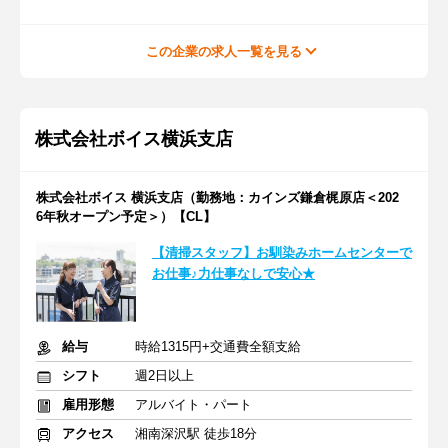
この企業の求人一覧を見る
株式会社ボイス横浜支店
株式会社ボイス 横浜支店（勤務地：カインズ鎌倉梶原店＜202
6年秋オープン予定＞）【CL】
【清掃スタッフ】お馴染みホームセンターで
お仕事♪力仕事なしで安心★
給与
時給1315円+交通費全額支給
シフト
週2日以上
雇用形態
アルバイト・パート
アクセス
湘南深沢駅 徒歩18分