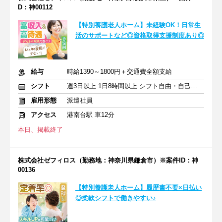
D：神00112
【特別養護老人ホーム】未経験OK！日常生
活のサポートなど◎資格取得支援制度あり◎
給与
時給1390～1800円＋交通費全額支給
シフト
週3日以上 1日8時間以上 シフト自由・自己申告
雇用形態
派遣社員
アクセス
港南台駅 車12分
本日、掲載終了
株式会社ゼフィロス（勤務地：神奈川県鎌倉市）※案件ID：神
00136
【特別養護老人ホーム】履歴書不要×日払い
◎柔軟シフトで働きやすい♪