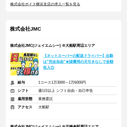
株式会社ボイス横浜支店の求人一覧を見る
株式会社JMC
株式会社JMC(ジェイエムシー) ※大船駅周辺エリア
【ネットスーパーの配送ドライバー】出勤
は”完全自由”★諸費用の天引きなしで全額
収入◎
給与
1コース1万3000～1万6000円
シフト
週1日以上 シフト自由・自己申告
雇用形態
業務委託
アクセス
大船駅
株式会社JMC(ジェイエムシー) ※北鎌倉駅周辺エリア