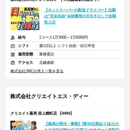
【ネットスーパーの配送ドライバー】出勤
は”完全自由”★諸費用の天引きなしで全額
収入◎
給与
1コース1万3000～1万6000円
シフト
週1日以上 シフト自由・自己申告
雇用形態
業務委託
アクセス
北鎌倉駅
株式会社JMCの求人一覧を見る
株式会社クリエイトエス・ディー
クリエイト薬局 栄上郷町店 【4494】
【薬局の受付・事務】[賞与/社割あり]あなた
との会話が誰かの"元気"に★サポート体制◎