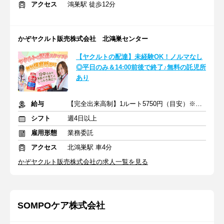
アクセス
鴻巣駅 徒歩12分
かぞヤクルト販売株式会社 北鴻巣センター
【ヤクルトの配達】未経験OK！ノルマなし
◎平日のみ＆14:00前後で終了♪無料の託児所
あり
給与
【完全出来高制】1ルート5750円（目安）※売上の20％支給
シフト
週4日以上
雇用形態
業務委託
アクセス
北鴻巣駅 車4分
かぞヤクルト販売株式会社の求人一覧を見る
SOMPOケア株式会社