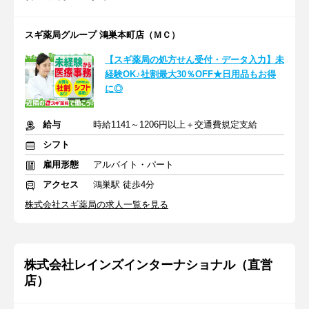
スギ薬局グループ 鴻巣本町店（ＭＣ）
【スギ薬局の処方せん受付・データ入力】未
経験OK♪社割最大30％OFF★日用品もお得
に◎
給与
時給1141～1206円以上＋交通費規定支給
シフト
雇用形態
アルバイト・パート
アクセス
鴻巣駅 徒歩4分
株式会社スギ薬局の求人一覧を見る
株式会社レインズインターナショナル（直営
店）