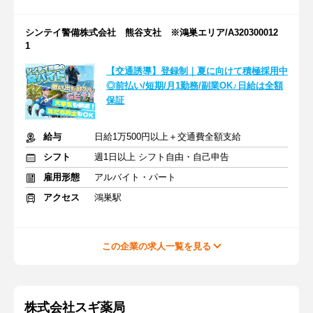
シンテイ警備株式会社 熊谷支社 ※鴻巣エリア/A320300012
1
【交通誘導】登録制｜夏に向けて積極採用中
◎前払い/短期/月1勤務/副業OK♪日給は全額
保証
給与
日給1万500円以上＋交通費全額支給
シフト
週1日以上 シフト自由・自己申告
雇用形態
アルバイト・パート
アクセス
鴻巣駅
この企業の求人一覧を見る
株式会社スギ薬局