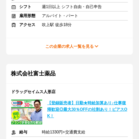
シフト
週1日以上 シフト自由・自己申告
雇用形態
アルバイト・パート
アクセス
吹上駅 徒歩18分
この企業の求人一覧を見る
株式会社富士薬品
ドラッグセイムス人形店
【登録販売者】日勤★時給加算あり♪仕事復
帰歓迎◎最大30％OFFの社割あり！ピアスO
K！
給与
時給1330円+交通費支給