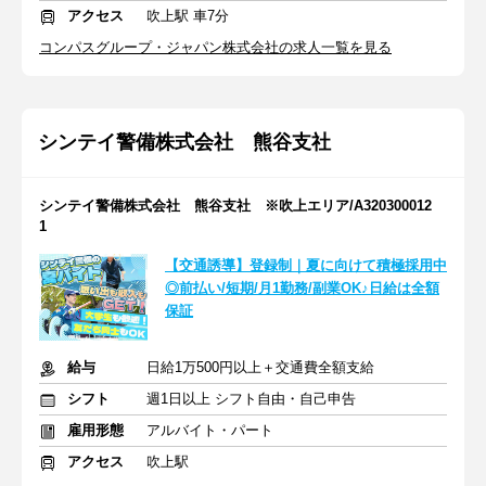
アクセス
吹上駅 車7分
コンパスグループ・ジャパン株式会社の求人一覧を見る
シンテイ警備株式会社 熊谷支社
シンテイ警備株式会社 熊谷支社 ※吹上エリア/A320300012
1
【交通誘導】登録制｜夏に向けて積極採用中
◎前払い/短期/月1勤務/副業OK♪日給は全額
保証
給与
日給1万500円以上＋交通費全額支給
シフト
週1日以上 シフト自由・自己申告
雇用形態
アルバイト・パート
アクセス
吹上駅