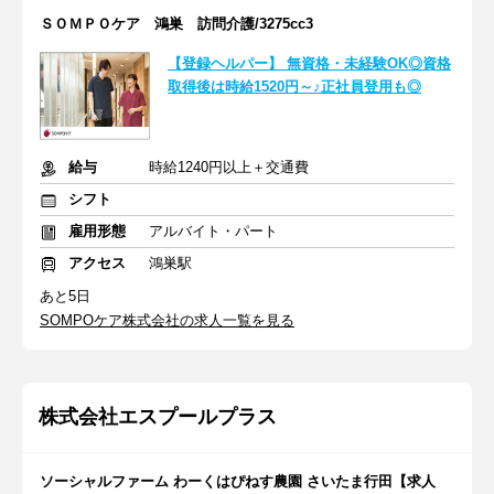
ＳＯＭＰＯケア 鴻巣 訪問介護/3275cc3
【登録ヘルパー】 無資格・未経験OK◎資格
取得後は時給1520円～♪正社員登用も◎
給与
時給1240円以上＋交通費
シフト
雇用形態
アルバイト・パート
アクセス
鴻巣駅
あと5日
SOMPOケア株式会社の求人一覧を見る
株式会社エスプールプラス
ソーシャルファーム わーくはぴねす農園 さいたま行田【求人