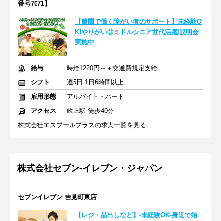
番号7071】
【農園で働く障がい者のサポート】未経験O
K!やりがい◎ミドルシニア世代活躍!説明会
実施中
給与
時給1220円～＋交通費規定支給
シフト
週5日 1日6時間以上
雇用形態
アルバイト・パート
アクセス
吹上駅 徒歩40分
株式会社エスプールプラスの求人一覧を見る
株式会社セブン-イレブン・ジャパン
セブンイレブン 吉見町東店
【レジ・品出しなど】-未経験OK-身近で始