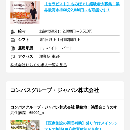
【セラピスト】もみほぐし経験者大募集！業
界最高水準60分2,840円～も可能です！
給与
1施術(60分)：2,088円～3,510円
シフト
週1日以上 1日1時間以上
雇用形態
アルバイト・パート
アクセス
鴻巣駅 車2分
株式会社りらくの求人一覧を見る
コンパスグループ・ジャパン株式会社
コンパスグループ・ジャパン株式会社 勤務地：鴻愛会こうのす
共生病院 65004_p
【医療施設の調理補助】盛り付けメイン♪シ
フトの相談OK◎教育体制が充実！