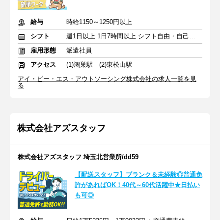
給与
時給1150～1250円以上
シフト
週1日以上 1日7時間以上 シフト自由・自己申告
雇用形態
派遣社員
アクセス
(1)鴻巣駅 (2)東松山駅
アイ・ビー・エス・アウトソーシング株式会社の求人一覧を見
る
株式会社アズスタッフ
株式会社アズスタッフ 埼玉北営業所/dd59
【配送スタッフ】ブランク＆未経験◎普通免
許があればOK！40代～60代活躍中★日払い
も可◎