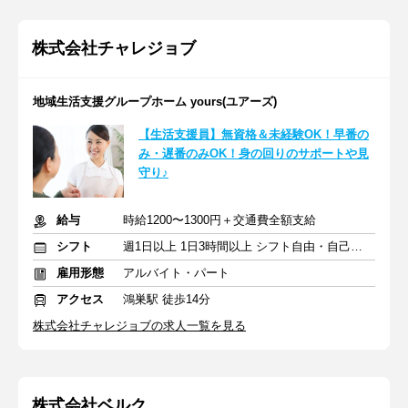
株式会社チャレジョブ
地域生活支援グループホーム yours(ユアーズ)
【生活支援員】無資格＆未経験OK！早番の
み・遅番のみOK！身の回りのサポートや見
守り♪
給与
時給1200〜1300円＋交通費全額支給
シフト
週1日以上 1日3時間以上 シフト自由・自己申告
雇用形態
アルバイト・パート
アクセス
鴻巣駅 徒歩14分
株式会社チャレジョブの求人一覧を見る
株式会社ベルク