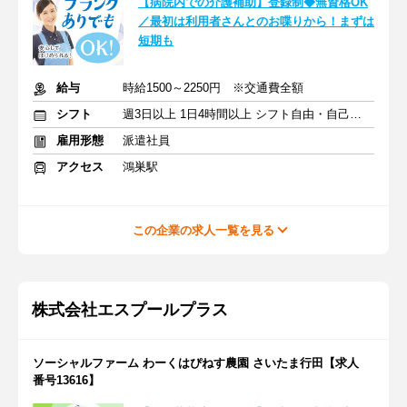
【病院内での介護補助】登録制◆無資格OK
／最初は利用者さんとのお喋りから！まずは
短期も
給与
時給1500～2250円 ※交通費全額
シフト
週3日以上 1日4時間以上 シフト自由・自己申告
雇用形態
派遣社員
アクセス
鴻巣駅
この企業の求人一覧を見る
株式会社エスプールプラス
ソーシャルファーム わーくはぴねす農園 さいたま行田【求人
番号13616】