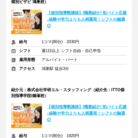
個別ビザビ 鴻巣校）
【個別指導塾講師】[職業紹介] 初バイト応援
♪経験や学力よりも人柄重視！シフトの融通
◎
給与
1コマ(80分) 2030円
シフト
週1日以上 シフト自由・自己申告
雇用形態
アルバイト・パート
アクセス
鴻巣駅 徒歩3分
紹介元：株式会社学研エル・スタッフィング（紹介先：ITTO個
別指導学院/鎌塚校）
【個別指導塾講師】[職業紹介] 初バイト応援
♪経験や学力よりも人柄重視！シフトの融通
◎
給与
1コマ(80分) 1920円