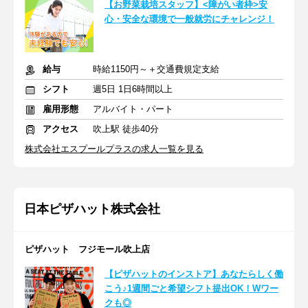
【お野菜栽培スタッフ】<障がい者枠>安
心・安全な環境で一般就労にチャレンジ！
給与
時給1150円～＋交通費規定支給
シフト
週5日 1日6時間以上
雇用形態
アルバイト・パート
アクセス
吹上駅 徒歩40分
株式会社エスプールプラスの求人一覧を見る
日本ピザハット株式会社
ピザハット フジモール吹上店
【ピザハットのインストア】あなたらしく働
こう♪1週間ごと希望シフト提出OK！Wワー
クも◎