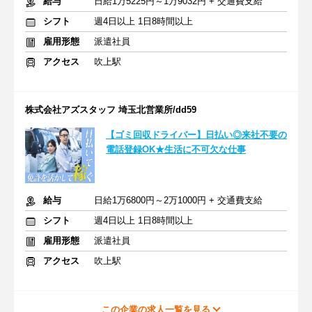
給与
日給1万5225円～1万9032円 + 交通費支給
シフト
週4日以上 1日8時間以上
雇用形態
派遣社員
アクセス
吹上駅
株式会社アズスタッフ 埼玉北営業所/dd59
【ゴミ回収ドライバー】日払い◎来社不要の
電話登録OK★生活に不可欠な仕事
給与
日給1万6800円～2万1000円 + 交通費支給
シフト
週4日以上 1日8時間以上
雇用形態
派遣社員
アクセス
吹上駅
この企業の求人一覧を見る