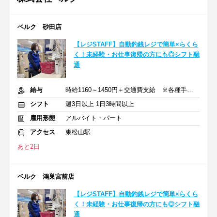
ベルク 砂田店
【レジSTAFF】自動釣銭レジで簡単×らくら
く！未経験・お仕事復帰の方にも◎シフト融
通
給与
時給1160～1450円＋交通費支給 ※各種手当含む
シフト
週3日以上 1日3時間以上
雇用形態
アルバイト・パート
アクセス
東松山駅
あと2日
ベルク 鴻巣宮前店
【レジSTAFF】自動釣銭レジで簡単×らくら
く！未経験・お仕事復帰の方にも◎シフト融
通