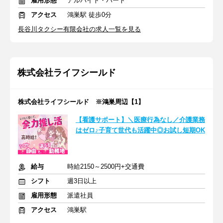
雇用形態
アルバイト・パート
アクセス
鴻巣駅 徒歩0分
長谷川タクシー有限会社の求人一覧を見る
株式会社ライフシールド
株式会社ライフシールド ※鴻巣周辺【1】
【看護サポート】＼医療行為なし／介護業務
はゼロ♪子育て世代も活躍中◎お試し短期OK
給与
時給2150～2500円+交通費
シフト
週3日以上
雇用形態
派遣社員
アクセス
鴻巣駅