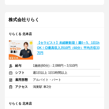
株式会社りらく
りらくる 北本店
【セラピスト】未経験歓迎！週0～5、1日1h
OK！◎最高収入3510円（60分）平均月収33
万円
給与
1施術(60分)：2,088円～3,510円
シフト
週1日以上 1日1時間以上
雇用形態
アルバイト・パート
アクセス
鴻巣駅 車2分
りらくる 北本店