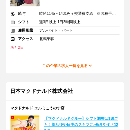
給与
時給1145～1431円＋交通費支給 ※各種手当含む
シフト
週3日以上 1日3時間以上
雇用形態
アルバイト・パート
アクセス
北鴻巣駅
あと2日
この企業の求人一覧を見る
日本マクドナルド株式会社
マクドナルド エルミこうのす店
【マクドナルドクルー】シフト調整は1週ご
と！部活後や日中のスキマに♪働きやすさ12