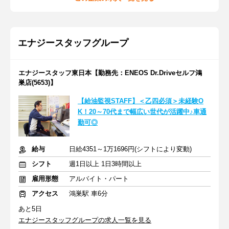
エナジースタッフグループ
エナジースタッフ東日本【勤務先：ENEOS Dr.Driveセルフ鴻
巣店(5653)】
【給油監視STAFF】＜乙四必須＞未経験O
K！20～70代まで幅広い世代が活躍中♪車通
勤可◎
給与
日給4351～1万1696円(シフトにより変動)
シフト
週1日以上 1日3時間以上
雇用形態
アルバイト・パート
アクセス
鴻巣駅 車6分
あと5日
エナジースタッフグループの求人一覧を見る