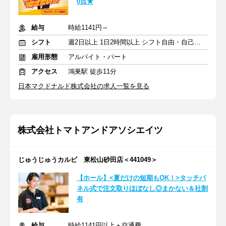
0点★
給与
時給1141円～
シフト
週2日以上 1日2時間以上 シフト自由・自己申告
雇用形態
アルバイト・パート
アクセス
鴻巣駅 徒歩11分
日本マクドナルド株式会社の求人一覧を見る
株式会社トマトアンドアソシエイツ
じゅうじゅうカルビ 東松山砂田店＜441049＞
【ホール】<夏だけの短期もOK！>タッチパ
ネル式で注文取りほぼなし◎まかない＆社割
有
給与
時給1141円以上＋交通費