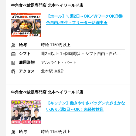
牛角食べ放題専門店 北本ヘイワールド店
【ホール】＼週2日～OK／WワークOK◎髪
色自由♪学生・フリーター活躍中★
給与
時給 1150円以上
シフト
週2日以上 1日3時間以上 シフト自由・自己申告
雇用形態
アルバイト・パート
アクセス
北本駅 車9分
牛角食べ放題専門店 北本ヘイワールド店
【キッチン】働きやすさバツグン☆彡まかな
いあり♪週2日～OK！未経験歓迎
給与
時給 1150円以上