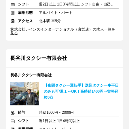
シフト
週2日以上 1日3時間以上 シフト自由・自己申告
雇用形態
アルバイト・パート
アクセス
北本駅 車9分
株式会社レインズインターナショナル（直営店）の求人一覧を
見る
長谷川タクシー有限会社
長谷川タクシー有限会社
【夜間タクシー運転手】送迎タクシー◆平日
のみも可/週１～OK！高時給1400円⇒実務経
験0◎
給与
時給1500円～2000円
シフト
週1日以上 1日4時間以上