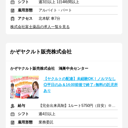
シフト
週3日以上 1日4時間以上
雇用形態
アルバイト・パート
アクセス
北本駅 車7分
株式会社富士薬品の求人一覧を見る
かぞヤクルト販売株式会社
かぞヤクルト販売株式会社 鴻巣中央センター
【ヤクルトの配達】未経験OK！ノルマなし
◎平日のみ＆14:00前後で終了♪無料の託児所
あり
給与
【完全出来高制】1ルート5750円（目安）※売上の20％支給
シフト
週4日以上
雇用形態
業務委託