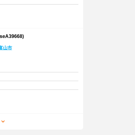
A39668)
富山市
る