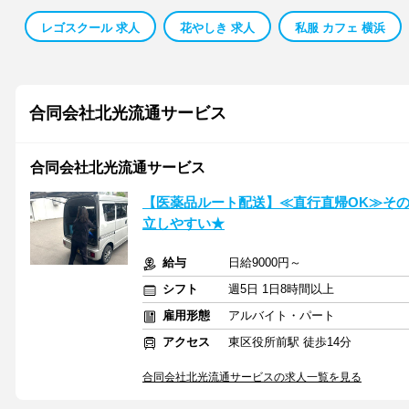
レゴスクール 求人
花やしき 求人
私服 カフェ 横浜
合同会社北光流通サービス
合同会社北光流通サービス
【医薬品ルート配送】≪直行直帰OK≫そ
立しやすい★
給与
日給9000円～
シフト
週5日 1日8時間以上
雇用形態
アルバイト・パート
アクセス
東区役所前駅 徒歩14分
合同会社北光流通サービスの求人一覧を見る