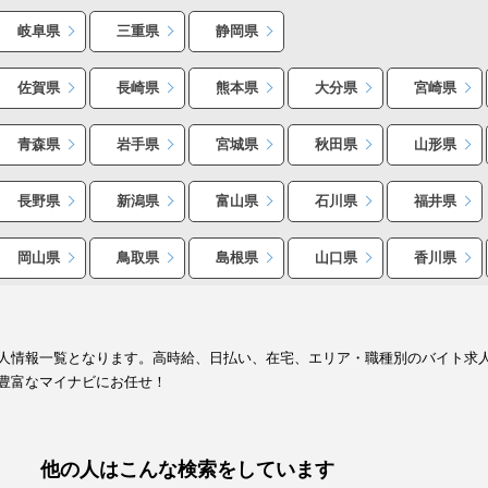
岐阜県
三重県
静岡県
佐賀県
長崎県
熊本県
大分県
宮崎県
青森県
岩手県
宮城県
秋田県
山形県
長野県
新潟県
富山県
石川県
福井県
岡山県
鳥取県
島根県
山口県
香川県
人情報一覧となります。高時給、日払い、在宅、エリア・職種別のバイト求
豊富なマイナビにお任せ！
他の人はこんな検索をしています