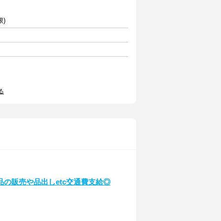
限)
る
の販売や品出しetc交通費支給◎