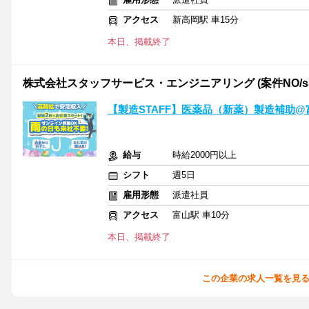
アクセス
新高岡駅 車15分
本日、掲載終了
株式会社スタッフサービス・エンジニアリング (案件NO/sse
【製造STAFF】医薬品（新薬）製造補助@
給与
時給2000円以上
シフト
週5日
雇用形態
派遣社員
アクセス
富山駅 車10分
本日、掲載終了
この企業の求人一覧を見