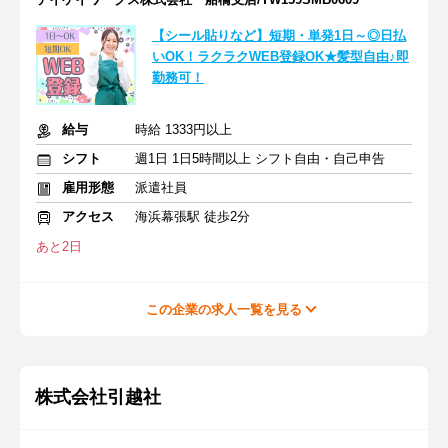
【シール貼りなど】短期・単発1日～◎日払
いOK！ラクラクWEB登録OK★髪型自由♪即
勤務可！
給与
時給 1333円以上
シフト
週1日 1日5時間以上 シフト自由・自己申告
雇用形態
派遣社員
アクセス
海浜幕張駅 徒歩2分
あと2日
この企業の求人一覧を見る
株式会社引越社