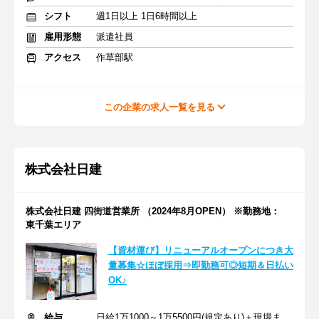
シフト
週1日以上 1日6時間以上
雇用形態
派遣社員
アクセス
作草部駅
この企業の求人一覧を見る
株式会社日建
株式会社日建 四街道営業所 （2024年8月OPEN） ※勤務地：
東千葉エリア
【資材運び】リニューアルオープンにつき大
量募集☆ほぼ採用⇒即勤務可◎短期＆日払い
OK♪
給与
日給1万1000～1万5500円(規定あり)＋現場までの交通費全額支給