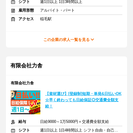
シフト
週1日以上 1日3時間以上
雇用形態
アルバイト・パート
アクセス
稲毛駅
この企業の求人一覧を見る
有限会社力舎
有限会社力舎
【資材運び】[登録制]短期・単発&日払いOK
☆早く終わっても日給保証◎交通費全額支
給！
給与
日給9000～1万5000円＋交通費全額支給
シフト
週1日以上 1日4時間以上 シフト自由・自己申告