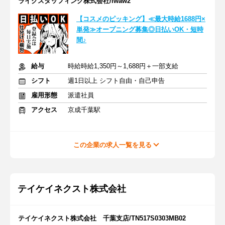
ライクスタッフィング株式会社/lwaw2
【コスメのピッキング】≪最大時給1688円×
単発≫オープニング募集◎日払いOK・短時
間♪
給与
時給時給1,350円～1,688円＋一部支給
シフト
週1日以上 シフト自由・自己申告
雇用形態
派遣社員
アクセス
京成千葉駅
この企業の求人一覧を見る
テイケイネクスト株式会社
テイケイネクスト株式会社 千葉支店/TN517S0303MB02