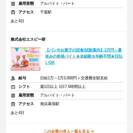
雇用形態
アルバイト・パート
アクセス
千葉駅
あと4日
株式会社エスピー研
【パンやお菓子の試食/試飲案内】1万円～夏
休みの単発バイト★未経験＆年齢不問★日払
いOK
給与
日給1万～1万3,000円＋交通費全額支給
シフト
週1日以上 1日7.5時間以上
雇用形態
アルバイト・パート
アクセス
海浜幕張駅
あと4日
この企業の求人一覧を見る