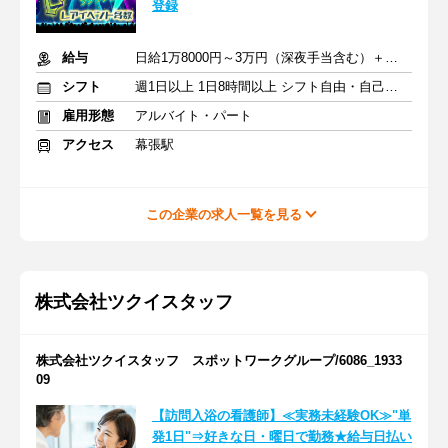
登録
給与
日給1万8000円～3万円（深夜手当含む）＋交通費
シフト
週1日以上 1日8時間以上 シフト自由・自己申告
雇用形態
アルバイト・パート
アクセス
幕張駅
この企業の求人一覧を見る
株式会社ツクイスタッフ
株式会社ツクイスタッフ スポットワークグループ/6086_1933
09
【訪問入浴の看護師】≪実務未経験OK≫"単
発1日"⇒好きな日・曜日で勤務★給与日払い