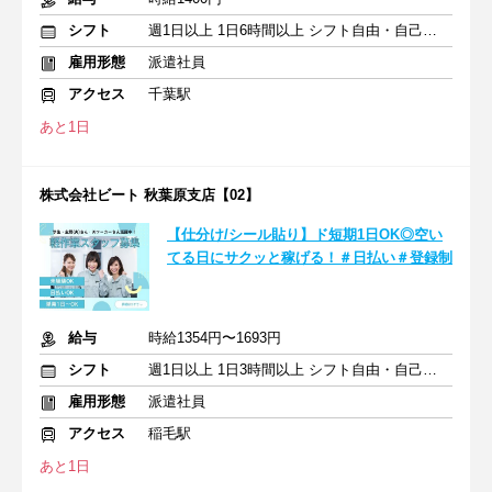
シフト
週1日以上 1日6時間以上 シフト自由・自己申告
雇用形態
派遣社員
アクセス
千葉駅
あと1日
株式会社ビート 秋葉原支店【02】
【仕分け/シール貼り】ド短期1日OK◎空い
てる日にサクッと稼げる！＃日払い＃登録制
給与
時給1354円〜1693円
シフト
週1日以上 1日3時間以上 シフト自由・自己申告
雇用形態
派遣社員
アクセス
稲毛駅
あと1日