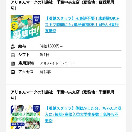
アリさんマークの引越社 千葉中央支店（勤務地：蘇我駅周
辺）
【引越スタッフ】≪免許不要！未経験OK≫
スキマ時間にも♪単発短期OK！日払い/直行
直帰◎
給与
時給1300円～
シフト
週1日
雇用形態
アルバイト・パート
アクセス
蘇我駅
アリさんマークの引越社 千葉中央支店（勤務地：千葉駅周
辺）
【引越スタッフ】体動かした分、ちゃんと収
入に♪短期×高収入◎大学生多数！免許も不
要◎