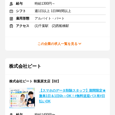
給与
時給1300円～
シフト
週1日以上 1日8時間以上
雇用形態
アルバイト・パート
アクセス
(1)千葉駅 (2)西船橋駅
この企業の求人一覧を見る
株式会社ビート
株式会社ビート 秋葉原支店【02】
【スマホのデータ削除スタッフ】期間限定★
激単1日＆1日6h～OK！#無料送迎バス有#日
払いOK
給与
時給1400円〜