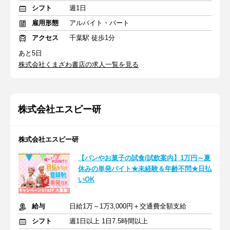
シフト
週1日
雇用形態
アルバイト・パート
アクセス
千葉駅 徒歩1分
あと5日
株式会社くまざわ書店の求人一覧を見る
株式会社エスピー研
株式会社エスピー研
【パンやお菓子の試食/試飲案内】1万円～夏
休みの単発バイト★未経験＆年齢不問★日払
いOK
給与
日給1万～1万3,000円＋交通費全額支給
シフト
週1日以上 1日7.5時間以上