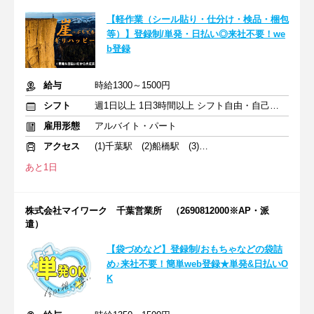
【軽作業（シール貼り・仕分け・検品・梱包
等）】登録制/単発・日払い◎来社不要！we
b登録
給与
時給1300～1500円
シフト
週1日以上 1日3時間以上 シフト自由・自己申告
雇用形態
アルバイト・パート
アクセス
(1)千葉駅 (2)船橋駅 (3)新小岩駅
あと1日
株式会社マイワーク 千葉営業所 （2690812000※AP・派
遣）
【袋づめなど】登録制/おもちゃなどの袋詰
め♪来社不要！簡単web登録★単発&日払いO
K