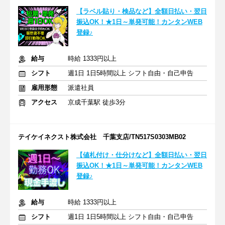
【ラベル貼り・検品など】全額日払い・翌日
振込OK！★1日～単発可能！カンタンWEB
登録♪
給与
時給 1333円以上
シフト
週1日 1日5時間以上 シフト自由・自己申告
雇用形態
派遣社員
アクセス
京成千葉駅 徒歩3分
テイケイネクスト株式会社 千葉支店/TN517S0303MB02
【値札付け・仕分けなど】全額日払い・翌日
振込OK！★1日～単発可能！カンタンWEB
登録♪
給与
時給 1333円以上
シフト
週1日 1日5時間以上 シフト自由・自己申告