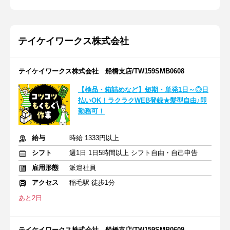
テイケイワークス株式会社
テイケイワークス株式会社 船橋支店/TW159SMB0608
【検品・箱詰めなど】短期・単発1日～◎日
払いOK！ラクラクWEB登録★髪型自由♪即
勤務可！
給与
時給 1333円以上
シフト
週1日 1日5時間以上 シフト自由・自己申告
雇用形態
派遣社員
アクセス
稲毛駅 徒歩1分
あと2日
テイケイワークス株式会社 船橋支店/TW159SMB0609