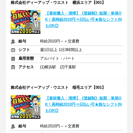
株式会社ディーアップ・ウエスト 横浜エリア【001】
【資材搬入・清掃】《登録制》短期・単発O
K！高時給2010円⇒日払い可★急なシフトIN
もOK◎
給与
時給2010円～＋交通費
シフト
週1日以上 1日3時間以上
雇用形態
アルバイト・パート
アクセス
(1)横浜駅 (2)千葉駅
株式会社ディーアップ・ウエスト 稲毛エリア【001】
【資材搬入・清掃】《登録制》短期・単発O
K！高時給2010円⇒日払い可★急なシフトIN
もOK◎
給与
時給2010円～＋交通費