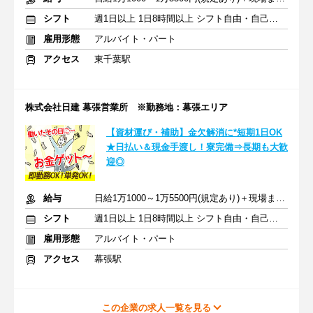
シフト
週1日以上 1日8時間以上 シフト自由・自己申告
雇用形態
アルバイト・パート
アクセス
東千葉駅
株式会社日建 幕張営業所 ※勤務地：幕張エリア
【資材運び・補助】金欠解消に*短期1日OK
★日払い＆現金手渡し！寮完備⇒長期も大歓
迎◎
給与
日給1万1000～1万5500円(規定あり)＋現場までの交通費全額支給
シフト
週1日以上 1日8時間以上 シフト自由・自己申告
雇用形態
アルバイト・パート
アクセス
幕張駅
この企業の求人一覧を見る