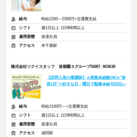
給与
時給2200～2300円+交通費支給
シフト
週1日以上 1日8時間以上
雇用形態
派遣社員
アクセス
本千葉駅
株式会社ツクイスタッフ 首都圏３グループ/6087_403638
【訪問入浴の看護師】≪実務未経験OK≫"単
発1日"⇒好きな日・曜日で勤務★給与日払い
給与
時給2100円～+交通費支給
シフト
週1日以上 1日8時間以上
雇用形態
派遣社員
アクセス
成田駅