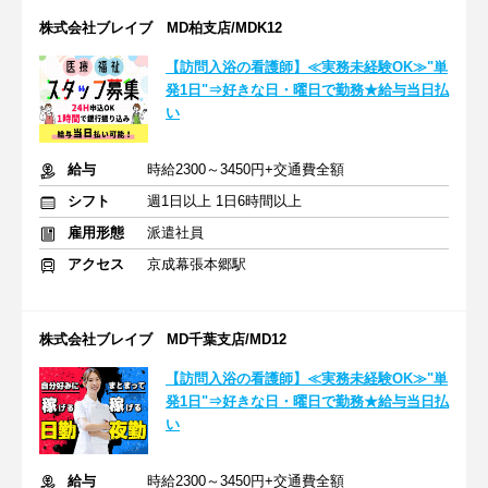
株式会社ブレイブ MD柏支店/MDK12
【訪問入浴の看護師】≪実務未経験OK≫"単
発1日"⇒好きな日・曜日で勤務★給与当日払
い
給与
時給2300～3450円+交通費全額
シフト
週1日以上 1日6時間以上
雇用形態
派遣社員
アクセス
京成幕張本郷駅
株式会社ブレイブ MD千葉支店/MD12
【訪問入浴の看護師】≪実務未経験OK≫"単
発1日"⇒好きな日・曜日で勤務★給与当日払
い
給与
時給2300～3450円+交通費全額