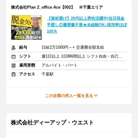
株式会社Plan Z_office Ace【002】 ※千葉エリア
【資材運び】20代以上男性活躍中!当日現金
手渡し◎履歴書不要★未経験OK♪採用率ほぼ
100％
給与
日給2万1000円～+ 交通費全額支給
シフト
週1日以上 1日8時間以上 シフト自由・自己申告
雇用形態
アルバイト・パート
アクセス
千葉駅
この企業の求人一覧を見る
株式会社ディーアップ・ウエスト