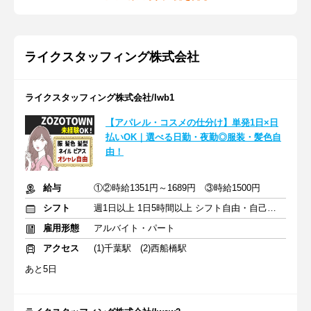
ライクスタッフィング株式会社
ライクスタッフィング株式会社/lwb1
【アパレル・コスメの仕分け】単発1日×日
払いOK｜選べる日勤・夜勤◎服装・髪色自
由！
給与
①②時給1351円～1689円 ③時給1500円
シフト
週1日以上 1日5時間以上 シフト自由・自己申告
雇用形態
アルバイト・パート
アクセス
(1)千葉駅 (2)西船橋駅
あと5日