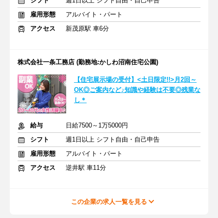
シフト
週1日以上 シフト自由・自己申告
雇用形態
アルバイト・パート
アクセス
新茂原駅 車6分
株式会社一条工務店 (勤務地:かしわ沼南住宅公園)
【住宅展示場の受付】<土日限定!!>月2回～
OK◎ご案内など♪知識や経験は不要◎残業な
し＊
給与
日給7500～1万5000円
シフト
週1日以上 シフト自由・自己申告
雇用形態
アルバイト・パート
アクセス
逆井駅 車11分
この企業の求人一覧を見る