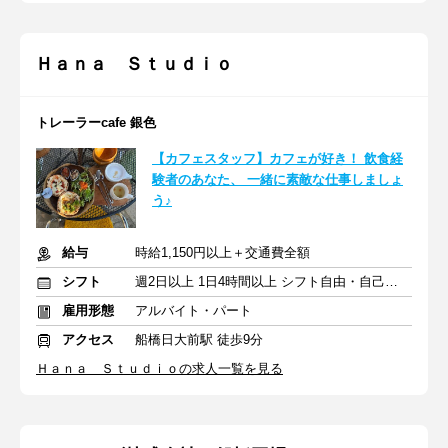
Ｈａｎａ Ｓｔｕｄｉｏ
トレーラーcafe 銀色
【カフェスタッフ】カフェが好き！ 飲食経
験者のあなた、 一緒に素敵な仕事しましょ
う♪
給与
時給1,150円以上＋交通費全額
シフト
週2日以上 1日4時間以上 シフト自由・自己申告
雇用形態
アルバイト・パート
アクセス
船橋日大前駅 徒歩9分
Ｈａｎａ Ｓｔｕｄｉｏの求人一覧を見る