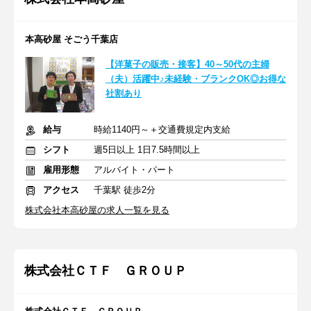
本高砂屋 そごう千葉店
【洋菓子の販売・接客】40～50代の主婦
（夫）活躍中♪未経験・ブランクOK◎お得な
社割あり
給与
時給1140円～＋交通費規定内支給
シフト
週5日以上 1日7.5時間以上
雇用形態
アルバイト・パート
アクセス
千葉駅 徒歩2分
株式会社本高砂屋の求人一覧を見る
株式会社ＣＴＦ ＧＲＯＵＰ