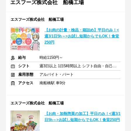
エスフーズ株式会社 船橋工場
エスフーズ株式会社 船橋工場
【お肉の計量・検品・箱詰め】平日のみ！<
週3/1日5h～>お試し短期からでもOK！食堂
250円
給与
時給1150円～
シフト
週3日以上 1日5時間以上 シフト自由・自己申告
雇用形態
アルバイト・パート
アクセス
南船橋駅 車9分
エスフーズ株式会社 船橋工場
【お肉・加熱惣菜の加工】平日のみ！<週3/1
日5h～>お試し短期からでもOK！食堂250円