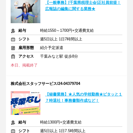
【一般事務】[千葉県税理士会]正社員前提！
広報誌の編集に関する業務★
給与
時給1550～1700円+交通費支給
シフト
週5日以上 1日7時間以上
雇用形態
紹介予定派遣
アクセス
千葉みなと駅 徒歩8分
本日、掲載終了
株式会社スタッフサービス/24-04379704
【秘書業務】★人気の学校勤務★ピタッと１
７時退社！事務書類作成など！
給与
時給1300円+交通費支給
シフト
週5日以上 1日7.5時間以上