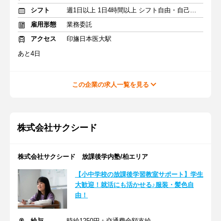
シフト
週1日以上 1日4時間以上 シフト自由・自己申告
雇用形態
業務委託
アクセス
印旛日本医大駅
あと4日
この企業の求人一覧を見る
株式会社サクシード
株式会社サクシード 放課後学内塾/柏エリア
【小中学校の放課後学習教室サポート】学生
大歓迎！就活にも活かせる♪服装・髪色自
由！
給与
時給1250円＋交通費全額支給