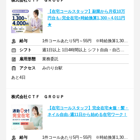
株式会社ＣＴＦ ＧＲＯＵＰ
【在宅コールスタッフ】副業から月収10万
円台も♪完全在宅×時給換算1,300～4,011円
★
給与
1件コールあたり5円～55円 ※時給換算1,300円～4,000円
シフト
週1日以上 1日4時間以上 シフト自由・自己申告
雇用形態
業務委託
アクセス
みのり台駅
あと4日
株式会社ＣＴＦ ＧＲＯＵＰ
【在宅コールスタッフ】完全在宅★服・髪・
ネイル自由♪週11日から始める在宅ワーク！
給与
1件コールあたり5円～55円 ※時給換算1,300円～4,000円