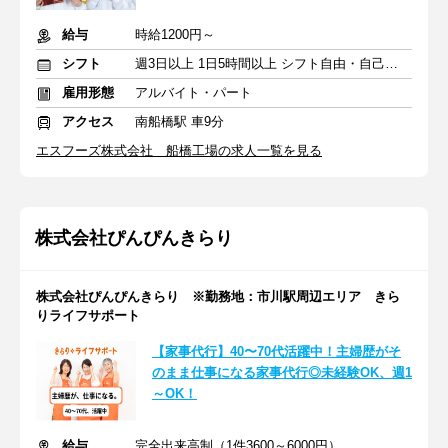
給与
時給1200円～
シフト
週3日以上 1日5時間以上 シフト自由・自己申告
雇用形態
アルバイト・パート
アクセス
南船橋駅 車9分
エスフーズ株式会社 船橋工場の求人一覧を見る
株式会社ぴんぴんきらり
株式会社ぴんぴんきらり ※勤務地：市川駅周辺エリア きら
りライフサポート
【家事代行】40〜70代活躍中！主婦歴がそ
のまま仕事になる家事代行◎未経験OK、週1
～OK！
給与
完全出来高制（1件3600～6000円）