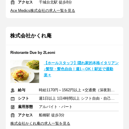
アクセス
千城台北駅 徒歩8分
Ace Medics株式会社の求人一覧を見る
株式会社かくれ庵
Ristorante Due by 2Leoni
【ホールスタッフ】隠れ家的本格イタリアン
♪髪型・髪色自由！週1～OK！駅近で通勤
楽々
給与
時給1170円～1562円以上 +交通費（深夜割増含む）
シフト
週1日以上 1日4時間以上 シフト自由・自己申告
雇用形態
アルバイト・パート
アクセス
船橋駅 徒歩3分
株式会社かくれ庵の求人一覧を見る