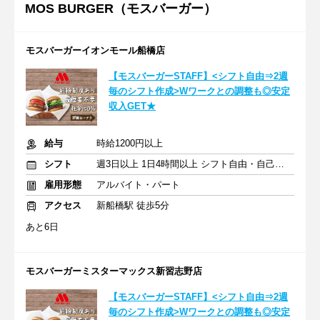
MOS BURGER（モスバーガー）
モスバーガーイオンモール船橋店
【モスバーガーSTAFF】<シフト自由⇒2週
毎のシフト作成>Wワークとの調整も◎安定
収入GET★
給与
時給1200円以上
シフト
週3日以上 1日4時間以上 シフト自由・自己申告
雇用形態
アルバイト・パート
アクセス
新船橋駅 徒歩5分
あと6日
モスバーガーミスターマックス新習志野店
【モスバーガーSTAFF】<シフト自由⇒2週
毎のシフト作成>Wワークとの調整も◎安定