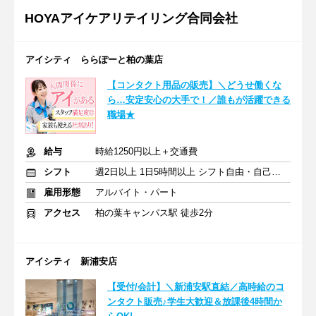
HOYAアイケアリテイリング合同会社
アイシティ ららぽーと柏の葉店
【コンタクト用品の販売】＼どうせ働くな
ら…安定安心の大手で！／誰もが活躍できる
職場★
給与
時給1250円以上＋交通費
シフト
週2日以上 1日5時間以上 シフト自由・自己申告
雇用形態
アルバイト・パート
アクセス
柏の葉キャンパス駅 徒歩2分
アイシティ 新浦安店
【受付/会計】＼新浦安駅直結／高時給のコ
ンタクト販売♪学生大歓迎＆放課後4時間か