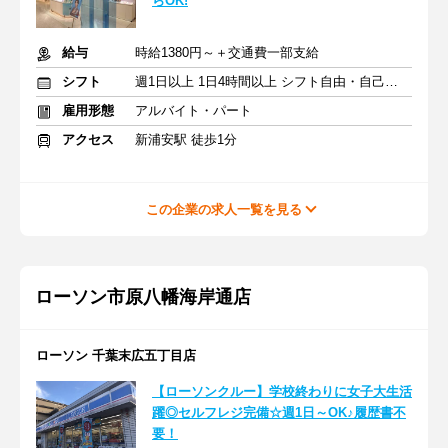
らOK!
給与
時給1380円～＋交通費一部支給
シフト
週1日以上 1日4時間以上 シフト自由・自己申告
雇用形態
アルバイト・パート
アクセス
新浦安駅 徒歩1分
この企業の求人一覧を見る
ローソン市原八幡海岸通店
ローソン 千葉末広五丁目店
【ローソンクルー】学校終わりに女子大生活
躍◎セルフレジ完備☆週1日～OK♪履歴書不
要！