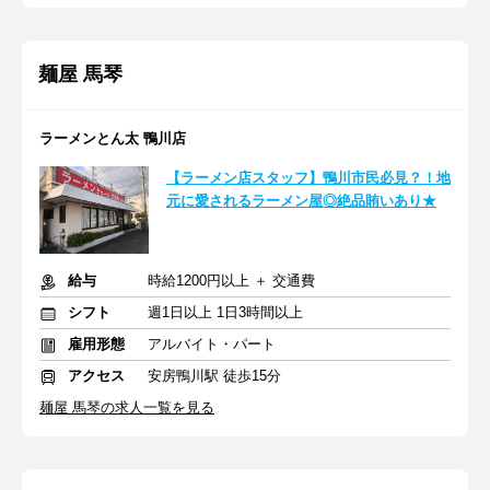
麺屋 馬琴
ラーメンとん太 鴨川店
【ラーメン店スタッフ】鴨川市民必見？！地
元に愛されるラーメン屋◎絶品賄いあり★
給与
時給1200円以上 ＋ 交通費
シフト
週1日以上 1日3時間以上
雇用形態
アルバイト・パート
アクセス
安房鴨川駅 徒歩15分
麺屋 馬琴の求人一覧を見る