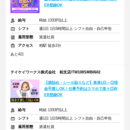
EB登録OK
給与
時給 1333円以上
シフト
週1日 1日5時間以上 シフト自由・自己申告
雇用形態
派遣社員
アクセス
柏駅 徒歩2分
あと4日
テイケイワークス株式会社 柏支店/TW108SMB0602
【袋詰め・シール貼りなど】単発1日～◎現
金手渡しOK！仕事予約はスマホで楽々◎W
EB登録OK
給与
時給 1333円以上
シフト
週1日 1日5時間以上 シフト自由・自己申告
雇用形態
派遣社員