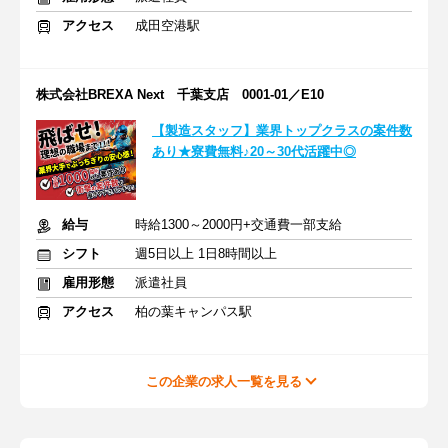
アクセス
成田空港駅
株式会社BREXA Next 千葉支店 0001-01／E10
【製造スタッフ】業界トップクラスの案件数
あり★寮費無料♪20～30代活躍中◎
給与
時給1300～2000円+交通費一部支給
シフト
週5日以上 1日8時間以上
雇用形態
派遣社員
アクセス
柏の葉キャンパス駅
この企業の求人一覧を見る