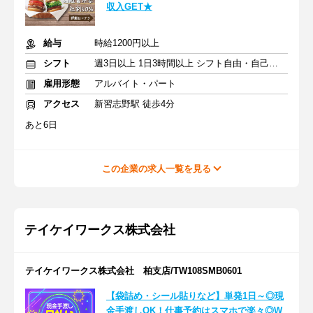
収入GET★
給与
時給1200円以上
シフト
週3日以上 1日3時間以上 シフト自由・自己申告
雇用形態
アルバイト・パート
アクセス
新習志野駅 徒歩4分
あと6日
この企業の求人一覧を見る
テイケイワークス株式会社
テイケイワークス株式会社 柏支店/TW108SMB0601
【袋詰め・シール貼りなど】単発1日～◎現
金手渡しOK！仕事予約はスマホで楽々◎W