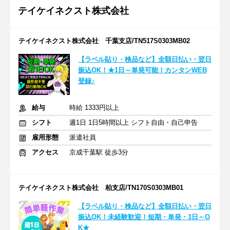
テイケイネクスト株式会社
テイケイネクスト株式会社 千葉支店/TN517S0303MB02
【ラベル貼り・検品など】全額日払い・翌日
振込OK！★1日～単発可能！カンタンWEB
登録♪
給与
時給 1333円以上
シフト
週1日 1日5時間以上 シフト自由・自己申告
雇用形態
派遣社員
アクセス
京成千葉駅 徒歩3分
テイケイネクスト株式会社 柏支店/TN170S0303MB01
【ラベル貼り・検品など】全額日払い・翌日
振込OK！未経験歓迎！短期・単発・1日～O
K★