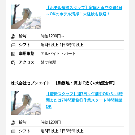
【ホテル清掃スタッフ】家庭と両立◎週4日
～OKのホテル清掃！未経験も歓迎！
給与
時給1200円～
シフト
週4日以上 1日3時間以上
雇用形態
アルバイト・パート
アクセス
姉ケ崎駅
株式会社セブンエイト 【勤務地：流山IC近くの物流倉庫】
【清掃スタッフ】週3日～午前中OK♪3～4時
間または7時間勤務◎作業スタート時間相談
OK
給与
時給1200円
シフト
週3日以上 1日3時間以上