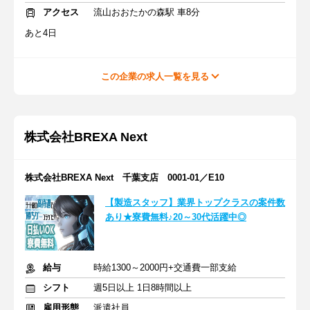
アクセス
流山おおたかの森駅 車8分
あと4日
この企業の求人一覧を見る
株式会社BREXA Next
株式会社BREXA Next 千葉支店 0001-01／E10
【製造スタッフ】業界トップクラスの案件数
あり★寮費無料♪20～30代活躍中◎
給与
時給1300～2000円+交通費一部支給
シフト
週5日以上 1日8時間以上
雇用形態
派遣社員