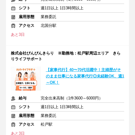
シフト
週1日以上 1日3時間以上
雇用形態
業務委託
アクセス
北国分駅
あと3日
株式会社ぴんぴんきらり ※勤務地：松戸駅周辺エリア きら
りライフサポート
【家事代行】40〜70代活躍中！主婦歴がそ
のまま仕事になる家事代行◎未経験OK、週1
～OK！
給与
完全出来高制（1件3600～6000円）
シフト
週1日以上 1日3時間以上
雇用形態
業務委託
アクセス
松戸駅
あと3日