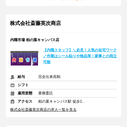
株式会社斎藤英次商店
内職市場 柏の葉キャンパス店
【内職スタッフ】＼必見！人気の在宅ワーク
／作業はシール貼りや検品等！家事との両立
可能
給与
完全出来高制
シフト
雇用形態
業務委託
アクセス
柏の葉キャンパス駅 徒歩10分
株式会社斎藤英次商店の求人一覧を見る