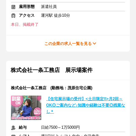
雇用形態
派遣社員
アクセス
運河駅 徒歩10分
本日、掲載終了
この企業の求人一覧を見る
株式会社一条工務店 展示場案件
株式会社一条工務店 (勤務地：茂原住宅公園)
【住宅展示場の受付】<土日限定!!>月2回～
OK◎ご案内など♪知識や経験は不要◎残業な
し＊
給与
日給7500～1万5000円