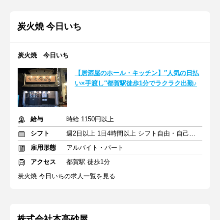
炭火焼 今日いち
炭火焼 今日いち
【居酒屋のホール・キッチン】″人気の日払
い×手渡し″都賀駅徒歩1分でラクラク出勤♪
給与
時給 1150円以上
シフト
週2日以上 1日4時間以上 シフト自由・自己申告
雇用形態
アルバイト・パート
アクセス
都賀駅 徒歩1分
炭火焼 今日いちの求人一覧を見る
株式会社本高砂屋