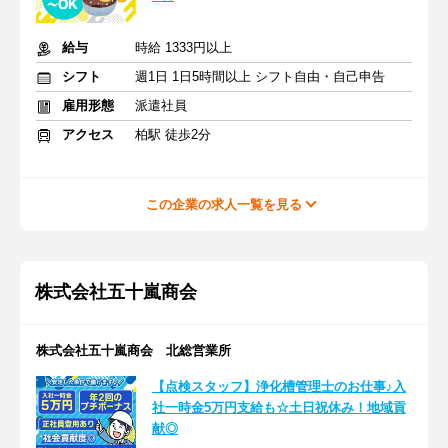
給与
時給 1333円以上
シフト
週1日 1日5時間以上 シフト自由・自己申告
雇用形態
派遣社員
アクセス
柏駅 徒歩2分
この企業の求人一覧を見る
株式会社五十嵐商会
株式会社五十嵐商会 北総営業所
【点検スタッフ】浄化槽管理士のお仕事♪入
社一時金5万円支給も☆土日祝休み！地域貢
献◎