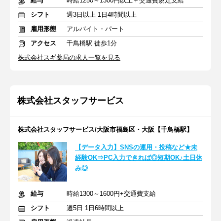
給与
時給1250～1300円以上＋交通費規定支給
シフト
週3日以上 1日4時間以上
雇用形態
アルバイト・パート
アクセス
千鳥橋駅 徒歩1分
株式会社スギ薬局の求人一覧を見る
株式会社スタッフサービス
株式会社スタッフサービス/大阪市福島区・大阪【千鳥橋駅】
【データ入力】SNSの運用・投稿など★未
経験OK⇒PC入力できれば◎短期OK♪土日休
み◎
給与
時給1300～1600円+交通費支給
シフト
週5日 1日6時間以上