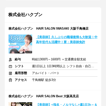
株式会社ハクブン
株式会社ハクブン HAIR SALON IWASAKI 大阪千鳥橋店
【美容師】久しぶりの職場復帰も大歓迎！中
高年世代も活躍中！要：美容師免許
給与
時給1300円～1600円 ＋交通費全額支給
シフト
週1日以上 1日3時間以上 シフト自由・自己申告
雇用形態
アルバイト・パート
アクセス
千鳥橋駅 徒歩3分
株式会社ハクブン HAIR SALON Best 大阪高見店
【美容師】<指名・ノルマなし>週1日3h～＆