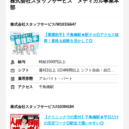
株式会社スタッフサービス メディカル事業本
部
株式会社スタッフサービス/W10316647
【看護助手】千鳥橋駅★駅チカ◎アクセス抜
群！資格＆経験を活かして◎
給与
時給1500円以上
シフト
週4日以上 1日4時間以上 シフト自由・自己申告
雇用形態
アルバイト・パート
アクセス
千鳥橋駅
株式会社スタッフサービス/I10394184
【クリニックでの受付】千鳥橋駅★平日だけ
の安定ワーク◎駅近で通いやすい◎