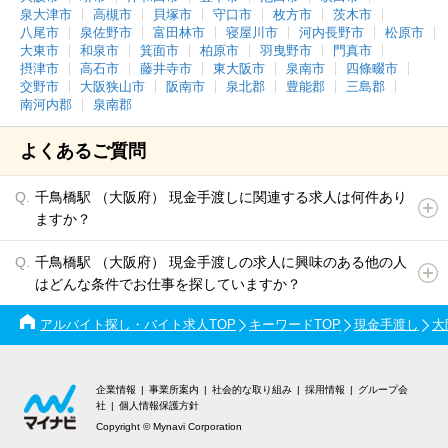
泉大津市
高槻市
貝塚市
守口市
枚方市
茨木市
八尾市
泉佐野市
富田林市
寝屋川市
河内長野市
松原市
大東市
和泉市
箕面市
柏原市
羽曳野市
門真市
摂津市
高石市
藤井寺市
東大阪市
泉南市
四條畷市
交野市
大阪狭山市
阪南市
泉北郡
豊能郡
三島郡
南河内郡
泉南郡
よくあるご質問
千鳥橋駅 （大阪府） 現金手渡しに関連する求人は何件あり
ますか？
千鳥橋駅 （大阪府） 現金手渡しの求人に興味のある他の人
はどんな条件でお仕事を探していますか？
アルバイト探し・バイト求人TOP
キーワードTOP
現金手渡し
大
企業情報
事業所案内
社会的な取り組み
採用情報
グループ会
社
個人情報保護方針
Copyright © Mynavi Corporation