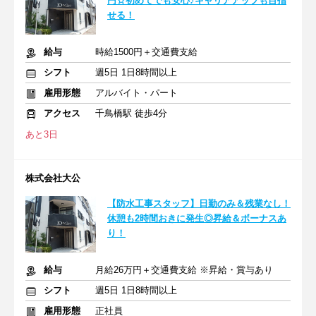
円☆初めてでも安心♪キャリアアップも目指
せる！
給与
時給1500円＋交通費支給
シフト
週5日 1日8時間以上
雇用形態
アルバイト・パート
アクセス
千鳥橋駅 徒歩4分
あと3日
株式会社大公
【防水工事スタッフ】日勤のみ＆残業なし！
休憩も2時間おきに発生◎昇給＆ボーナスあ
り！
給与
月給26万円＋交通費支給 ※昇給・賞与あり
シフト
週5日 1日8時間以上
雇用形態
正社員