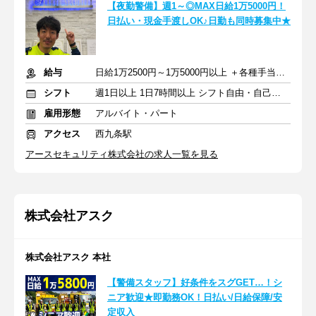
【夜勤警備】週1～◎MAX日給1万5000円！
日払い・現金手渡しOK♪日勤も同時募集中★
給与
日給1万2500円～1万5000円以上 ＋各種手当＋交通費＋昇給あり
シフト
週1日以上 1日7時間以上 シフト自由・自己申告
雇用形態
アルバイト・パート
アクセス
西九条駅
アースセキュリティ株式会社の求人一覧を見る
株式会社アスク
株式会社アスク 本社
【警備スタッフ】好条件をスグGET…！シ
ニア歓迎★即勤務OK！日払い/日給保障/安
定収入