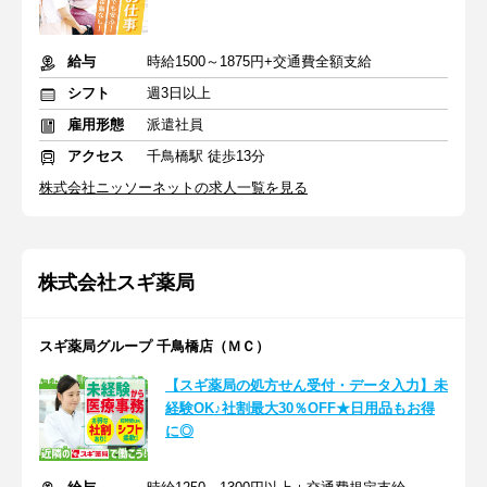
給与
時給1500～1875円+交通費全額支給
シフト
週3日以上
雇用形態
派遣社員
アクセス
千鳥橋駅 徒歩13分
株式会社ニッソーネットの求人一覧を見る
株式会社スギ薬局
スギ薬局グループ 千鳥橋店（ＭＣ）
【スギ薬局の処方せん受付・データ入力】未
経験OK♪社割最大30％OFF★日用品もお得
に◎