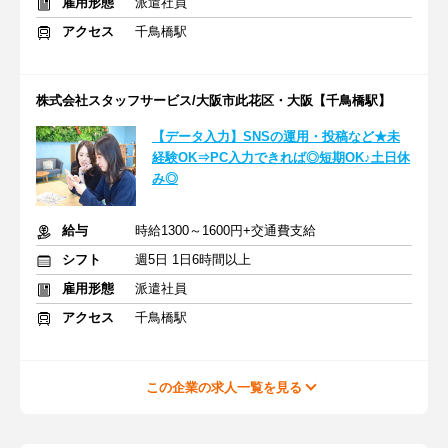
雇用形態
派遣社員
アクセス
千鳥橋駅
株式会社スタッフサービス/大阪市此花区・大阪【千鳥橋駅】
【データ入力】SNSの運用・投稿など★未
経験OK⇒PC入力できれば◎短期OK♪土日休
み◎
給与
時給1300～1600円+交通費支給
シフト
週5日 1日6時間以上
雇用形態
派遣社員
アクセス
千鳥橋駅
この企業の求人一覧を見る