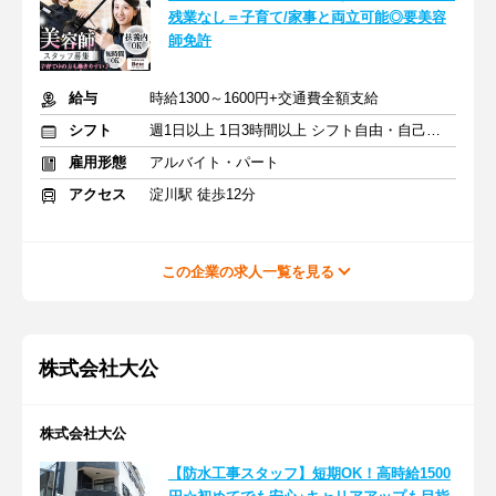
残業なし＝子育て/家事と両立可能◎要美容
師免許
給与
時給1300～1600円+交通費全額支給
シフト
週1日以上 1日3時間以上 シフト自由・自己申告
雇用形態
アルバイト・パート
アクセス
淀川駅 徒歩12分
この企業の求人一覧を見る
株式会社大公
株式会社大公
【防水工事スタッフ】短期OK！高時給1500