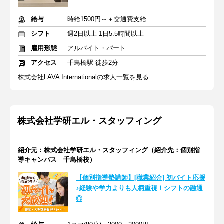
給与
時給1500円～＋交通費支給
シフト
週2日以上 1日5.5時間以上
雇用形態
アルバイト・パート
アクセス
千鳥橋駅 徒歩2分
株式会社LAVA Internationalの求人一覧を見る
株式会社学研エル・スタッフィング
紹介元：株式会社学研エル・スタッフィング（紹介先：個別指
導キャンパス 千鳥橋校）
【個別指導塾講師】[職業紹介] 初バイト応援
♪経験や学力よりも人柄重視！シフトの融通
◎