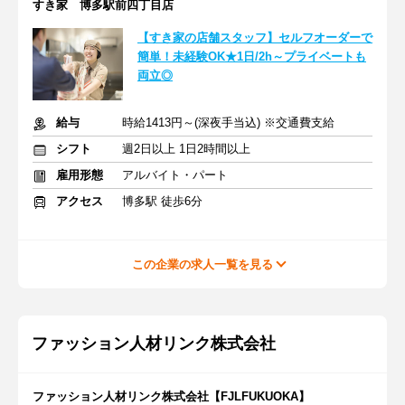
すき家 博多駅前四丁目店
【すき家の店舗スタッフ】セルフオーダーで
簡単！未経験OK★1日/2h～プライベートも
両立◎
給与
時給1413円～(深夜手当込) ※交通費支給
シフト
週2日以上 1日2時間以上
雇用形態
アルバイト・パート
アクセス
博多駅 徒歩6分
この企業の求人一覧を見る
ファッション人材リンク株式会社
ファッション人材リンク株式会社【FJLFUKUOKA】