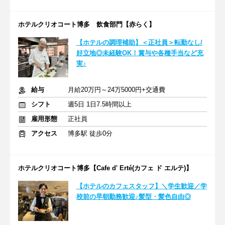
ホテルクリオコート博多 飲食部門【赤らく】
【ホテルの調理補助】＜正社員＞転勤なし/
好立地◎未経験OK！賞与や各種手当など充
実♪
給与
月給20万円～24万5000円+交通費
シフト
週5日 1日7.5時間以上
雇用形態
正社員
アクセス
博多駅 徒歩0分
ホテルクリオコート博多【Cafe d' Erté(カフェ ド エルテ)】
【ホテルのカフェスタッフ】＼学生歓迎／学
校前の早朝勤務歓迎♪髪型・髪色自由◎