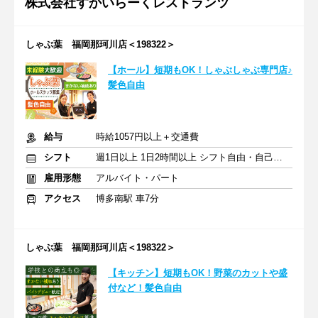
株式会社すかいらーくレストランツ
しゃぶ葉 福岡那珂川店＜198322＞
【ホール】短期もOK！しゃぶしゃぶ専門店♪
髪色自由
給与
時給1057円以上＋交通費
シフト
週1日以上 1日2時間以上 シフト自由・自己申告
雇用形態
アルバイト・パート
アクセス
博多南駅 車7分
しゃぶ葉 福岡那珂川店＜198322＞
【キッチン】短期もOK！野菜のカットや盛
付など！髪色自由