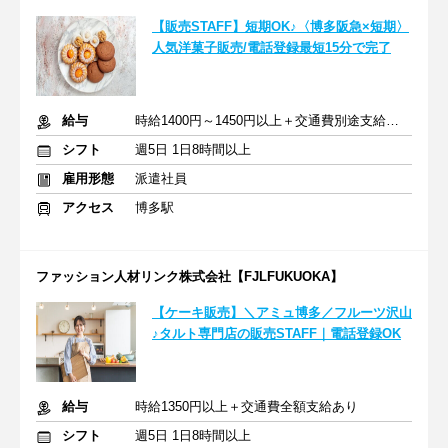
【販売STAFF】短期OK♪〈博多阪急×短期〉
人気洋菓子販売/電話登録最短15分で完了
給与
時給1400円～1450円以上＋交通費別途支給あり
シフト
週5日 1日8時間以上
雇用形態
派遣社員
アクセス
博多駅
ファッション人材リンク株式会社【FJLFUKUOKA】
【ケーキ販売】＼アミュ博多／フルーツ沢山
♪タルト専門店の販売STAFF｜電話登録OK
給与
時給1350円以上＋交通費全額支給あり
シフト
週5日 1日8時間以上