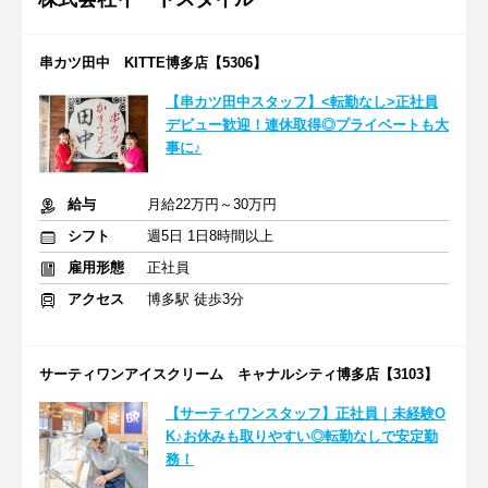
串カツ田中 KITTE博多店【5306】
【串カツ田中スタッフ】<転勤なし>正社員
デビュー歓迎！連休取得◎プライベートも大
事に♪
給与
月給22万円～30万円
シフト
週5日 1日8時間以上
雇用形態
正社員
アクセス
博多駅 徒歩3分
サーティワンアイスクリーム キャナルシティ博多店【3103】
【サーティワンスタッフ】正社員｜未経験O
K♪お休みも取りやすい◎転勤なしで安定勤
務！