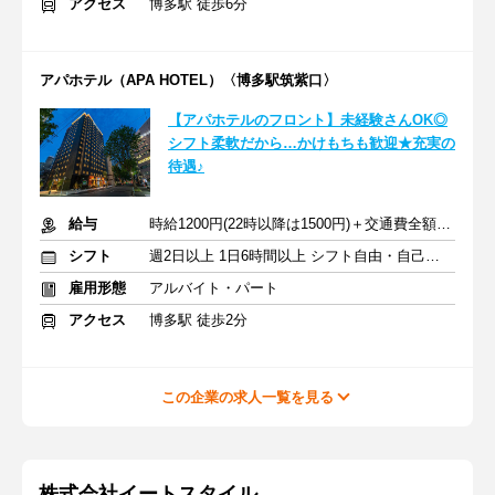
アクセス
博多駅 徒歩6分
アパホテル（APA HOTEL）〈博多駅筑紫口〉
【アパホテルのフロント】未経験さんOK◎
シフト柔軟だから…かけもちも歓迎★充実の
待遇♪
給与
時給1200円(22時以降は1500円)＋交通費全額支給
シフト
週2日以上 1日6時間以上 シフト自由・自己申告
雇用形態
アルバイト・パート
アクセス
博多駅 徒歩2分
この企業の求人一覧を見る
株式会社イートスタイル