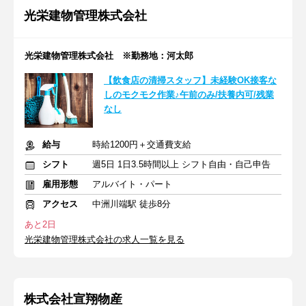
光栄建物管理株式会社
光栄建物管理株式会社 ※勤務地：河太郎
【飲食店の清掃スタッフ】未経験OK接客な
しのモクモク作業♪午前のみ/扶養内可/残業
なし
給与
時給1200円＋交通費支給
シフト
週5日 1日3.5時間以上 シフト自由・自己申告
雇用形態
アルバイト・パート
アクセス
中洲川端駅 徒歩8分
あと2日
光栄建物管理株式会社の求人一覧を見る
株式会社宣翔物産