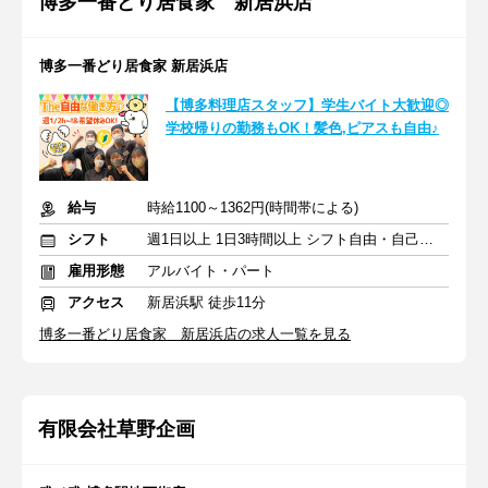
博多一番どり居食家 新居浜店
博多一番どり居食家 新居浜店
【博多料理店スタッフ】学生バイト大歓迎◎
学校帰りの勤務もOK！髪色,ピアスも自由♪
給与
時給1100～1362円(時間帯による)
シフト
週1日以上 1日3時間以上 シフト自由・自己申告
雇用形態
アルバイト・パート
アクセス
新居浜駅 徒歩11分
博多一番どり居食家 新居浜店の求人一覧を見る
有限会社草野企画