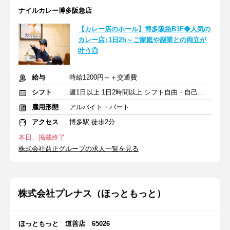
ナイルカレー博多阪急店
【カレー店のホール】博多阪急B1F◆人気の
カレー店♪1日2h～ご家庭や副業との両立が
叶う◎
給与
時給1200円～＋交通費
シフト
週1日以上 1日2時間以上 シフト自由・自己申告
雇用形態
アルバイト・パート
アクセス
博多駅 徒歩2分
本日、掲載終了
株式会社益正グループの求人一覧を見る
株式会社プレナス（ほっともっと）
ほっともっと 道善店 65026