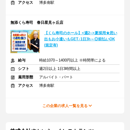
アクセス
博多南駅
無添くら寿司 春日星見ヶ丘店
【くら寿司のホール】<週2~>夏採用★思い
出もお小遣いもGET♪1日3h～◎前払いOK
(規定有)
給与
時給1070～1400円以上 ※時間帯による
シフト
週2日以上 1日3時間以上
雇用形態
アルバイト・パート
アクセス
博多南駅
この企業の求人一覧を見る