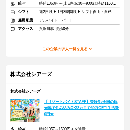
給与
時給1060円～(土日祝6:30ー9:00は時給1160円)＋交通費
シフト
週2日以上 1日3時間以上 シフト自由・自己申告
雇用形態
アルバイト・パート
アクセス
呉服町駅 徒歩0分
この企業の求人一覧を見る
株式会社シアーズ
株式会社シアーズ
【リゾートバイトSTAFF】登録制/全国の観
光地で住み込みOK!2カ月で50万GET!生活費
0円★
給与
時給1057～1500円＋交通費