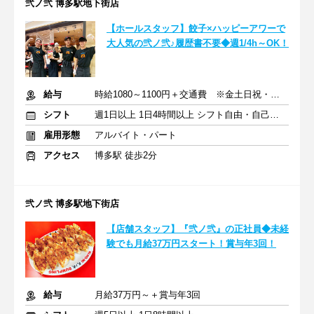
弐ノ弐 博多駅地下街店
【ホールスタッフ】餃子×ハッピーアワーで
大人気の弐ノ弐♪履歴書不要◆週1/4h～OK！
給与
時給1080～1100円＋交通費 ※金土日祝・祝前日は時給100円UP
シフト
週1日以上 1日4時間以上 シフト自由・自己申告
雇用形態
アルバイト・パート
アクセス
博多駅 徒歩2分
弐ノ弐 博多駅地下街店
【店舗スタッフ】『弐ノ弐』の正社員◆未経
験でも月給37万円スタート！賞与年3回！
給与
月給37万円～＋賞与年3回