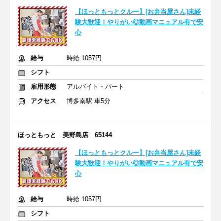
【ほっともっとクルー】[お弁当屋さん]未経
験大歓迎！やりがい◎動画マニュアル有で安
心
給与
時給 1057円
シフト
雇用形態
アルバイト・パート
アクセス
博多南駅 車5分
ほっともっと 美野島店 65144
【ほっともっとクルー】[お弁当屋さん]未経
験大歓迎！やりがい◎動画マニュアル有で安
心
給与
時給 1057円
シフト