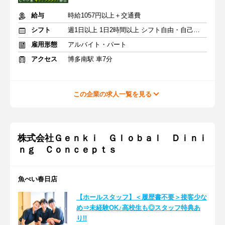
給与
時給1057円以上＋交通費
シフト
週1日以上 1日2時間以上 シフト自由・自己申告
雇用形態
アルバイト・パート
アクセス
博多南駅 車7分
この企業の求人一覧を見る
株式会社Ｇｅｎｋｉ Ｇｌｏｂａｌ Ｄｉｎｉ
ｎｇ Ｃｏｎｃｅｐｔｓ
魚べい春日店
【ホールスタッフ】＜履歴書不要＞接客少な
め⇒未経験OK♪高校生も◎スタッフ特典あ
り!!