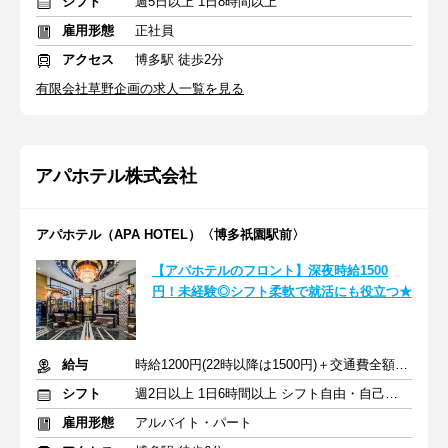
シフト
週5日以上 1日8時間以上
雇用形態
正社員
アクセス
博多駅 徒歩2分
有限会社草野企画の求人一覧を見る
アパホテル株式会社
アパホテル（APA HOTEL）〈博多祇園駅前〉
【アパホテルのフロント】深夜時給1500
円！未経験◎シフト柔軟で就活にも役立つ★
給与
時給1200円(22時以降は1500円)＋交通費全額支給
シフト
週2日以上 1日6時間以上 シフト自由・自己申告
雇用形態
アルバイト・パート