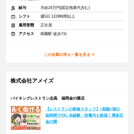
給与
月給24万円(固定残業代含む)
シフト
週5日 1日8時間以上
雇用形態
正社員
アクセス
祇園駅 徒歩7分
この企業の求人一覧を見る
株式会社アメイズ
バイキングレストラン志高 福岡金の隈店
【レストランの朝食スタッフ】<朝勤>朝の
短時間でOK♪未経験・扶養内も歓迎！博多区
金の隈