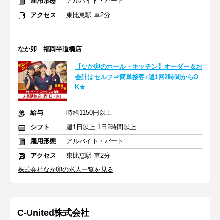
雇用形態
アルバイト・パート
アクセス
東比恵駅 車2分
なか卯 福岡半道橋店
【なか卯のホール・キッチン】オーダー＆お
会計はセルフ⇒簡単接客♪週1回2時間からO
K★
給与
時給1150円以上
シフト
週1日以上 1日2時間以上
雇用形態
アルバイト・パート
アクセス
東比恵駅 車2分
株式会社なか卯の求人一覧を見る
C‐United株式会社