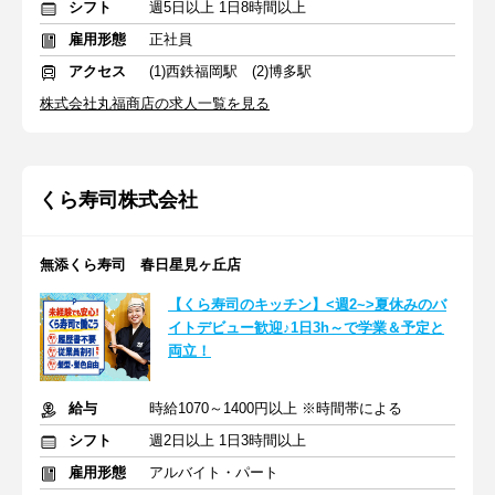
シフト
週5日以上 1日8時間以上
雇用形態
正社員
アクセス
(1)西鉄福岡駅 (2)博多駅
株式会社丸福商店の求人一覧を見る
くら寿司株式会社
無添くら寿司 春日星見ヶ丘店
【くら寿司のキッチン】<週2~>夏休みのバ
イトデビュー歓迎♪1日3h～で学業＆予定と
両立！
給与
時給1070～1400円以上 ※時間帯による
シフト
週2日以上 1日3時間以上
雇用形態
アルバイト・パート