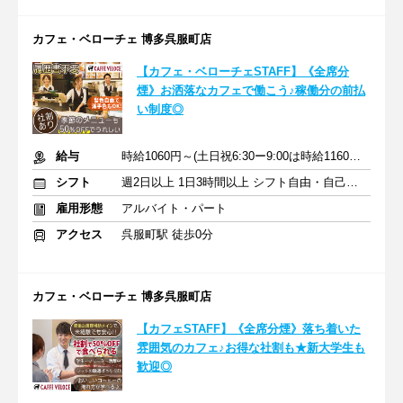
カフェ・ベローチェ 博多呉服町店
【カフェ・ベローチェSTAFF】《全席分
煙》お洒落なカフェで働こう♪稼働分の前払
い制度◎
給与
時給1060円～(土日祝6:30ー9:00は時給1160円)＋交通費
シフト
週2日以上 1日3時間以上 シフト自由・自己申告
雇用形態
アルバイト・パート
アクセス
呉服町駅 徒歩0分
カフェ・ベローチェ 博多呉服町店
【カフェSTAFF】《全席分煙》落ち着いた
雰囲気のカフェ♪お得な社割も★新大学生も
歓迎◎