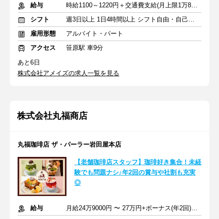
給与
時給1100～1220円＋交通費支給(月上限1万8900円)
シフト
週3日以上 1日4時間以上 シフト自由・自己申告
雇用形態
アルバイト・パート
アクセス
笹原駅 車9分
あと6日
株式会社アメイズの求人一覧を見る
株式会社丸福商店
丸福珈琲店 ザ・パーラー岩田屋本店
【老舗珈琲店スタッフ】珈琲好き集合！未経
験でも問題ナシ♪年2回の賞与や社割も充実
◎
給与
月給24万9000円 〜 27万円+ボーナス(年2回)+交通費