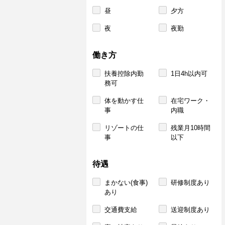
昼
夕方
夜
夜勤
働き方
扶養控除内勤
1日4h以内可
務可
体を動かす仕
在宅ワーク・
事
内職
リゾートの仕
残業月10時間
事
以下
待遇
まかない(食事)
研修制度あり
あり
交通費支給
送迎制度あり