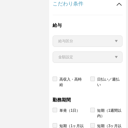
こだわり条件
給与
高収入・高時
日払い／週払
給
い
勤務期間
単発（1日）
短期（1週間以
内）
短期（1ヶ月以
短期（3ヶ月以