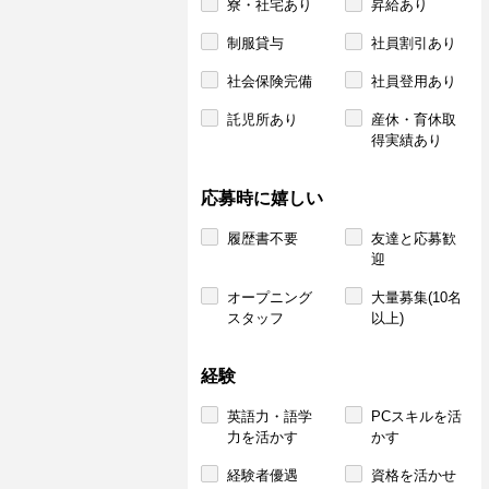
寮・社宅あり
昇給あり
制服貸与
社員割引あり
社会保険完備
社員登用あり
託児所あり
産休・育休取
得実績あり
応募時に嬉しい
履歴書不要
友達と応募歓
迎
オープニング
大量募集(10名
スタッフ
以上)
経験
英語力・語学
PCスキルを活
力を活かす
かす
経験者優遇
資格を活かせ