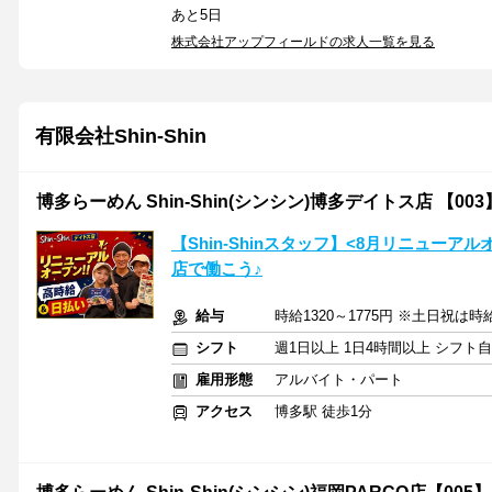
あと5日
株式会社アップフィールドの求人一覧を見る
有限会社Shin-Shin
博多らーめん Shin-Shin(シンシン)博多デイトス店 【003
【Shin-Shinスタッフ】<8月リニューアル
店で働こう♪
給与
時給1320～1775円 ※土日祝は時給
シフト
週1日以上 1日4時間以上 シフト
雇用形態
アルバイト・パート
アクセス
博多駅 徒歩1分