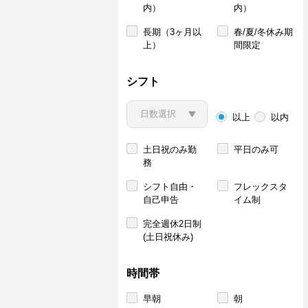
内）
内）
長期（3ヶ月以
春/夏/冬休み期
上）
間限定
シフト
以上
以内
土日祝のみ勤
平日のみ可
務
シフト自由・
フレックスタ
自己申告
イム制
完全週休2日制
(土日祝休み)
時間帯
早朝
朝