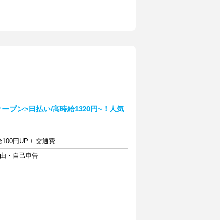
】
オープン>日払い/高時給1320円~！人気
100円UP + 交通費
自由・自己申告