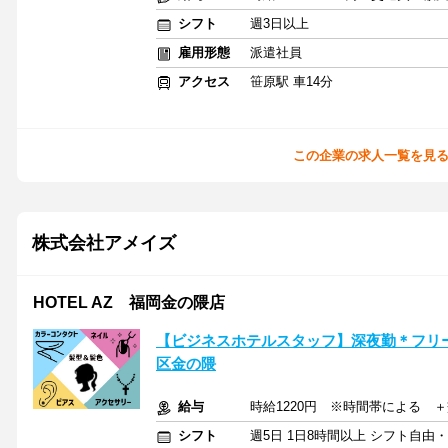
シフト
週3日以上
雇用形態
派遣社員
アクセス
笹原駅 車14分
この企業の求人一覧を見
株式会社アメイズ
HOTEL AZ 福岡金の隈店
【ビジネスホテルスタッフ】深夜勤＊フリ
区金の隈
給与
時給1220円 ※時間帯による ＋交
シフト
週5日 1日8時間以上 シフト自由