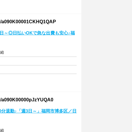
0K00001CKHQ1QAP
週3日～◎日払いOKで急な出費も安心♪福
支給
K00000pJzYUQA0
0分退勤♪「週3日～」福岡市博多区／日
支給