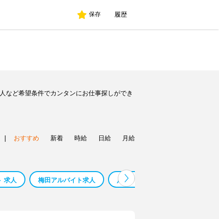
履歴
保存
求人など希望条件でカンタンにお仕事探しができ
|
おすすめ
新着
時給
日給
月給
ト 求人
梅田アルバイト求人
足利アルバイト求人
彦根ア