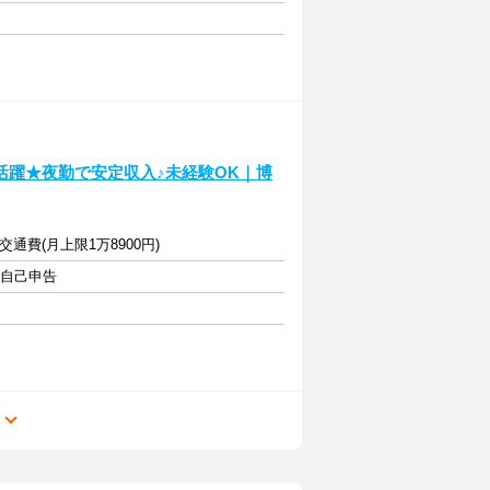
活躍★夜勤で安定収入♪未経験OK｜博
通費(月上限1万8900円)
・自己申告
る