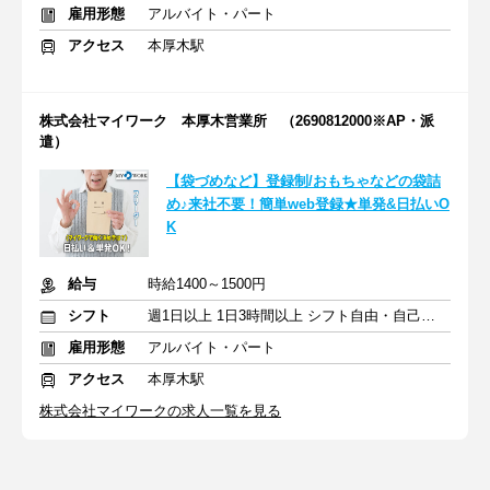
雇用形態
アルバイト・パート
アクセス
本厚木駅
株式会社マイワーク 本厚木営業所 （2690812000※AP・派
遣）
【袋づめなど】登録制/おもちゃなどの袋詰
め♪来社不要！簡単web登録★単発&日払いO
K
給与
時給1400～1500円
シフト
週1日以上 1日3時間以上 シフト自由・自己申告
雇用形態
アルバイト・パート
アクセス
本厚木駅
株式会社マイワークの求人一覧を見る