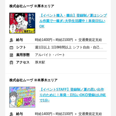
株式会社ムーヴ ※厚木エリア
【イベント搬入・搬出】登録制／夏はシンプ
ル作業で一稼ぎ♪大学生活躍中！単発日払い
OK
給与
時給1400円～時給2100円 ＋ 交通費規定支給
シフト
週1日以上 1日8時間以上 シフト自由・自己申告
雇用形態
アルバイト・パート
アクセス
厚木駅
株式会社ムーヴ ※本厚木エリア
【イベントSTAFF】登録制／夏の思い出作
りのために！単発・日払いOK◎登録はLINE
で1分♪
給与
時給1400円～時給2100円 ＋ 交通費規定支給