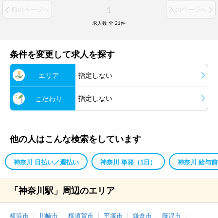
1
前のページへ
次のページへ
求人数 全
21
件
条件を変更して求人を探す
エリア
指定しない
指定しない
こだわり
他の人はこんな検索をしています
神奈川 日払い／週払い
神奈川 単発（1日）
神奈川 給与
「神奈川駅」周辺のエリア
横浜市
川崎市
横須賀市
平塚市
鎌倉市
藤沢市