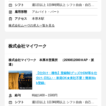
シフト
週1日以上 1日8時間以上 シフト自由・自己申告
雇用形態
アルバイト・パート
アクセス
本厚木駅
株式会社ムーヴの求人一覧を見る
株式会社マイワーク
株式会社マイワーク 本厚木営業所 （2690812000※AP・派
遣）
【仕分け・梱包】登録制/グッズやDM等を仕
分け♪日払い・単発OK★来社不要！簡単We
b登録♪
給与
時給1400～1500円
シフト
週1日以上 1日3時間以上 シフト自由・自己申告