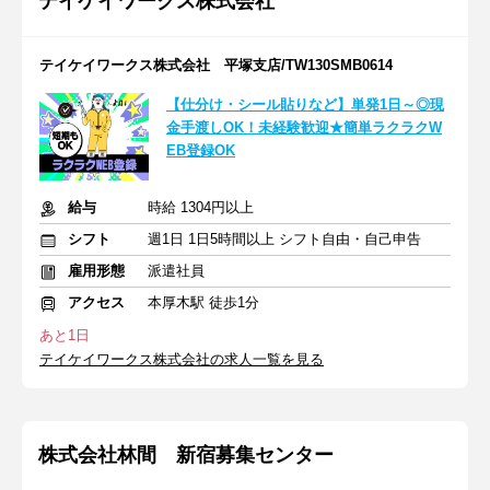
テイケイワークス株式会社
テイケイワークス株式会社 平塚支店/TW130SMB0614
【仕分け・シール貼りなど】単発1日～◎現
金手渡しOK！未経験歓迎★簡単ラクラクW
EB登録OK
給与
時給 1304円以上
シフト
週1日 1日5時間以上 シフト自由・自己申告
雇用形態
派遣社員
アクセス
本厚木駅 徒歩1分
あと1日
テイケイワークス株式会社の求人一覧を見る
株式会社林間 新宿募集センター