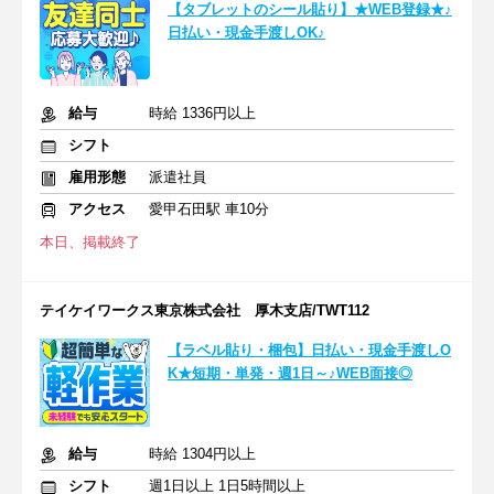
【タブレットのシール貼り】★WEB登録★♪
日払い・現金手渡しOK♪
給与
時給 1336円以上
シフト
雇用形態
派遣社員
アクセス
愛甲石田駅 車10分
本日、掲載終了
テイケイワークス東京株式会社 厚木支店/TWT112
【ラベル貼り・梱包】日払い・現金手渡しO
K★短期・単発・週1日～♪WEB面接◎
給与
時給 1304円以上
シフト
週1日以上 1日5時間以上