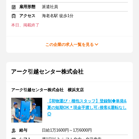
雇用形態
派遣社員
アクセス
海老名駅 徒歩1分
本日、掲載終了
この企業の求人一覧を見る
アーク引越センター株式会社
アーク引越センター株式会社 横浜支店
【荷物運び・梱包スタッフ】登録制◆単発&
夏の短期OK＊現金手渡し可♪接客&運転なし
◎
給与
日給1万1600円～1万6000円