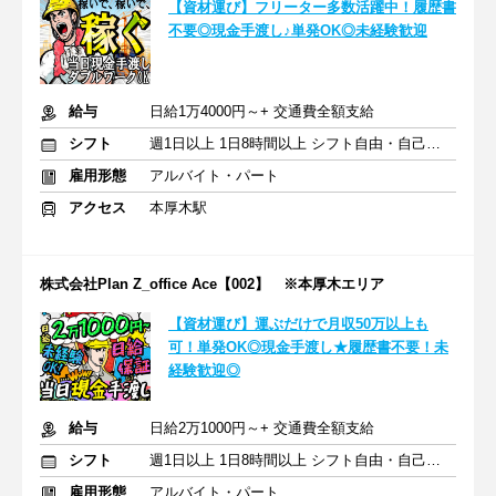
【資材運び】フリーター多数活躍中！履歴書
不要◎現金手渡し♪単発OK◎未経験歓迎
給与
日給1万4000円～+ 交通費全額支給
シフト
週1日以上 1日8時間以上 シフト自由・自己申告
雇用形態
アルバイト・パート
アクセス
本厚木駅
株式会社Plan Z_office Ace【002】 ※本厚木エリア
【資材運び】運ぶだけで月収50万以上も
可！単発OK◎現金手渡し★履歴書不要！未
経験歓迎◎
給与
日給2万1000円～+ 交通費全額支給
シフト
週1日以上 1日8時間以上 シフト自由・自己申告
雇用形態
アルバイト・パート