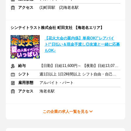
アクセス
(1)町田駅 (2)海老名駅
シンテイトラスト株式会社 町田支社 【海老名エリア】
【花火大会の案内係】単発OK!”レアバイ
ト!”日払い＆現金手渡し◎友達と一緒に応募
もOK♪
給与
【日勤】日給11,600円～ 【夜勤】日給13,078円～
シフト
週1日以上 1日2時間以上 シフト自由・自己申告
雇用形態
アルバイト・パート
アクセス
海老名駅
この企業の求人一覧を見る