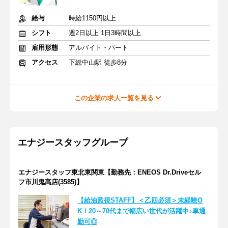
給与
時給1150円以上
シフト
週2日以上 1日3時間以上
雇用形態
アルバイト・パート
アクセス
下総中山駅 徒歩8分
この企業の求人一覧を見る
エナジースタッフグループ
エナジースタッフ東北東関東【勤務先：ENEOS Dr.Driveセル
フ市川鬼高店(3585)】
【給油監視STAFF】＜乙四必須＞未経験O
K！20～70代まで幅広い世代が活躍中♪車通
勤可◎