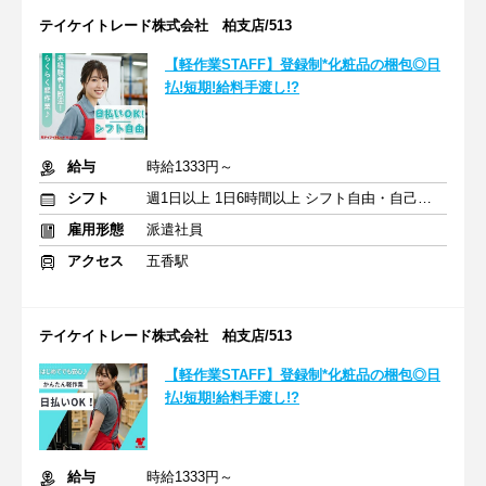
テイケイトレード株式会社 柏支店/513
【軽作業STAFF】登録制*化粧品の梱包◎日
払!短期!給料手渡し!?
給与
時給1333円～
シフト
週1日以上 1日6時間以上 シフト自由・自己申告
雇用形態
派遣社員
アクセス
五香駅
テイケイトレード株式会社 柏支店/513
【軽作業STAFF】登録制*化粧品の梱包◎日
払!短期!給料手渡し!?
給与
時給1333円～