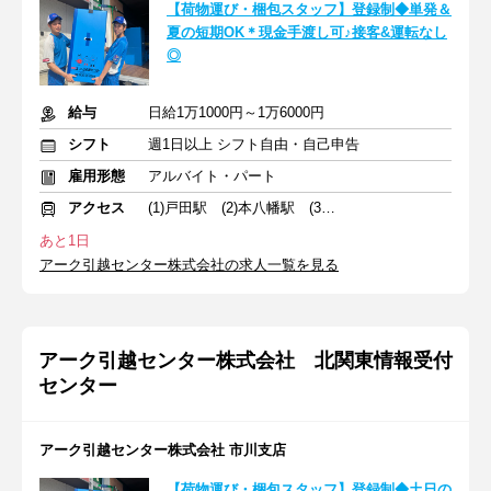
【荷物運び・梱包スタッフ】登録制◆単発＆
夏の短期OK＊現金手渡し可♪接客&運転なし
◎
給与
日給1万1000円～1万6000円
シフト
週1日以上 シフト自由・自己申告
雇用形態
アルバイト・パート
アクセス
(1)戸田駅 (2)本八幡駅 (3)柏駅
あと1日
アーク引越センター株式会社の求人一覧を見る
アーク引越センター株式会社 北関東情報受付
センター
アーク引越センター株式会社 市川支店
【荷物運び・梱包スタッフ】登録制◆土日の