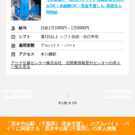
みOK！未経験OK！現金手渡しも♪高校生も
同時給
給与
日給1万1000円～1万6000円
シフト
週1日以上 シフト自由・自己申告
雇用形態
アルバイト・パート
アクセス
本八幡駅
アーク引越センター株式会社 北関東情報受付センターの求人
一覧を見る
1
前のページへ
次のページへ
求人数 全
2
件
「原木中山駅 （千葉県） 現金手渡し」のアルバイト・バ
イトに関連する「原木中山駅 (千葉県)」の求人情報