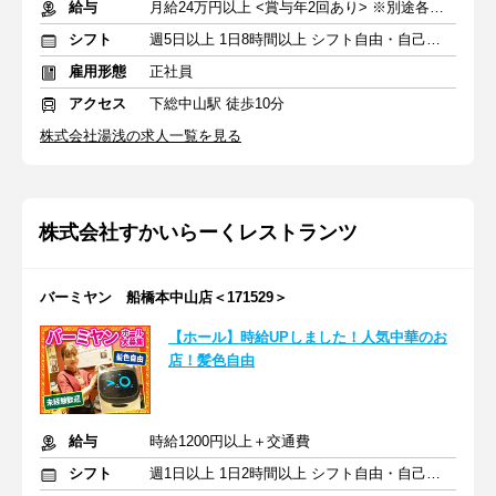
給与
月給24万円以上 <賞与年2回あり> ※別途各種手当支給あり
シフト
週5日以上 1日8時間以上 シフト自由・自己申告
雇用形態
正社員
アクセス
下総中山駅 徒歩10分
株式会社湯浅の求人一覧を見る
株式会社すかいらーくレストランツ
バーミヤン 船橋本中山店＜171529＞
【ホール】時給UPしました！人気中華のお
店！髪色自由
給与
時給1200円以上＋交通費
シフト
週1日以上 1日2時間以上 シフト自由・自己申告