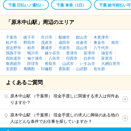
千葉 日払い／週払い
千葉 単発（1日）
千葉 給与前払い可
「原木中山駅」周辺のエリア
千葉市
銚子市
市川市
船橋市
館山市
木更津市
松戸市
野田市
茂原市
成田市
佐倉市
東金市
旭市
習志野市
柏市
勝浦市
市原市
流山市
八千代市
我孫子市
鴨川市
鎌ケ谷市
君津市
富津市
浦安市
四街道市
袖ケ浦市
八街市
印西市
白井市
富里市
南房総市
匝瑳市
香取市
山武市
いすみ市
大網白里市
安房郡
夷隅郡
印旛郡
香取郡
山武郡
長生郡
よくあるご質問
原木中山駅 （千葉県） 現金手渡しに関連する求人は何件あ
りますか？
原木中山駅 （千葉県） 現金手渡しの求人に興味のある他の
人はどんな条件でお仕事を探していますか？