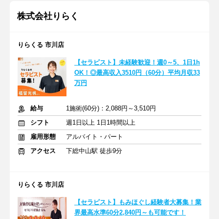
株式会社りらく
りらくる 市川店
【セラピスト】未経験歓迎！週0～5、1日1h
OK！◎最高収入3510円（60分）平均月収33
万円
給与
1施術(60分)：2,088円～3,510円
シフト
週1日以上 1日1時間以上
雇用形態
アルバイト・パート
アクセス
下総中山駅 徒歩9分
りらくる 市川店
【セラピスト】もみほぐし経験者大募集！業
界最高水準60分2,840円～も可能です！