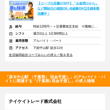
【コープの店舗STAFF】「お盆明けから」
など開始日の相談OK♪未経験OK◎主婦多数
活躍中！
給与
時給1205円～＋交通費規定支給 ※職種により昇給あり
シフト
週2日以上 1日3時間以上
雇用形態
アルバイト・パート
アクセス
下総中山駅 徒歩11分
生活協同組合コープみらいの求人一覧を見る
「原木中山駅 （千葉県） 現金手渡し」のアルバイト・バ
イトに関連する「(千葉県) 現金手渡し」の求人情報
テイケイトレード株式会社