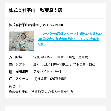
株式会社平山 秋葉原支店
株式会社平山/行徳エリア/113CJN0001
【スーパーの店舗スタッフ】週払い＆速払い
OK◎深夜で高時給×品出しメインで接客少
なめ♪
給与
深夜時給1563円(通常1250円)＋交通費
シフト
週2日以上 1日8時間以上 シフト自由・自己申告
雇用形態
アルバイト・パート
アクセス
(1)行徳駅 (2)西船橋駅
あと5日
株式会社平山 秋葉原支店の求人一覧を見る