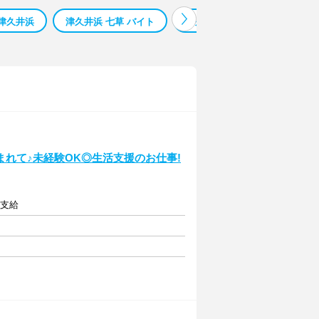
津久井浜
津久井浜 七草 バイト
津久井浜駅 （神奈川県） 現金
れて♪未経験OK◎生活支援のお仕事!
額支給