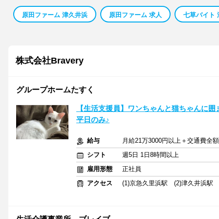
原田ファーム 津久井浜
原田ファーム 求人
七草バイト 
株式会社Bravery
グループホームたすく
【生活支援員】ワンちゃんと猫ちゃんに囲ま
平日のみ♪
給与
月給21万3000円以上＋交通費全
シフト
週5日 1日8時間以上
雇用形態
正社員
アクセス
(1)京急久里浜駅 (2)津久井浜駅