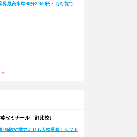
最高水準60分2,840円～も可能で
る
創英ゼミナール 野比校）
応援♪経験や学力よりも人柄重視！シフト