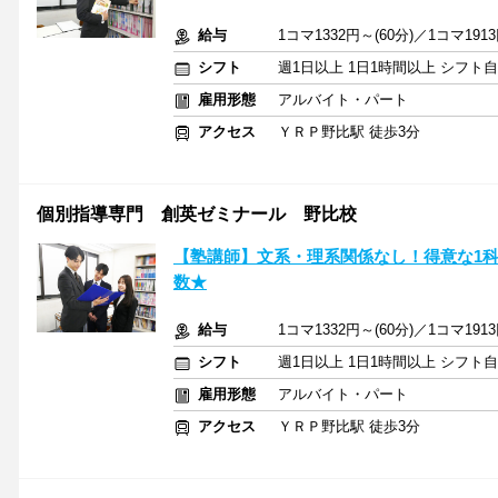
給与
1コマ1332円～(60分)／1コマ1
シフト
週1日以上 1日1時間以上 シフト
雇用形態
アルバイト・パート
アクセス
ＹＲＰ野比駅 徒歩3分
個別指導専門 創英ゼミナール 野比校
【塾講師】文系・理系関係なし！得意な1科
数★
給与
1コマ1332円～(60分)／1コマ1
シフト
週1日以上 1日1時間以上 シフト
雇用形態
アルバイト・パート
アクセス
ＹＲＰ野比駅 徒歩3分