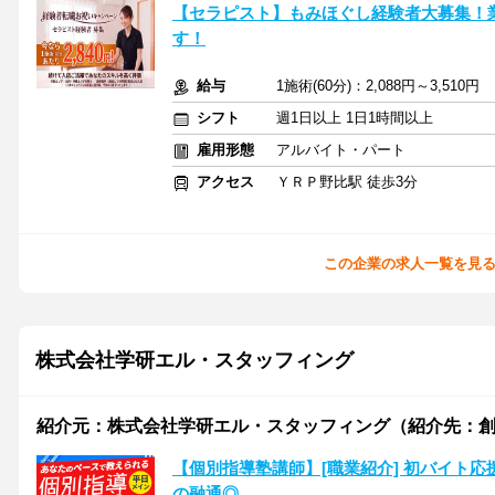
【セラピスト】もみほぐし経験者大募集！業界
す！
給与
1施術(60分)：2,088円～3,510円
シフト
週1日以上 1日1時間以上
雇用形態
アルバイト・パート
アクセス
ＹＲＰ野比駅 徒歩3分
この企業の求人一覧を見
株式会社学研エル・スタッフィング
紹介元：株式会社学研エル・スタッフィング（紹介先：
【個別指導塾講師】[職業紹介] 初バイト
の融通◎