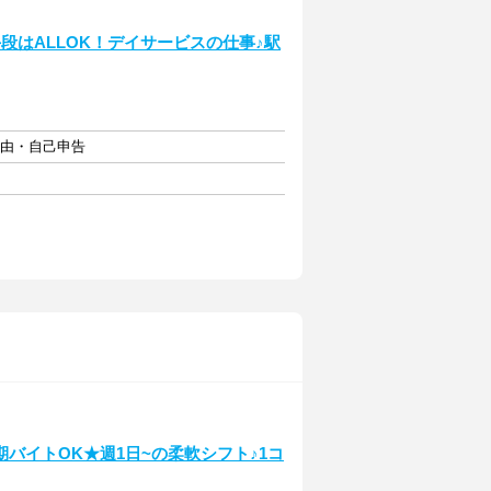
段はALLOK！デイサービスの仕事♪駅
自由・自己申告
バイトOK★週1日~の柔軟シフト♪1コ