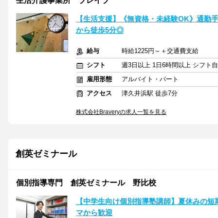
生活介護事業所 ブレイブ
【生活支援】《無資格・未経験OK》通勤手
から徒歩5分◎
給与
時給1225円～＋交通費支給
シフト
週3日以上 1日6時間以上 シフト
雇用形態
アルバイト・パート
アクセス
津久井浜駅 徒歩7分
株式会社Braveryの求人一覧を見る
創英ゼミナール
個別指導専門 創英ゼミナール 野比校
【中学生向け個別指導塾講師】夏休みの短期
マから歓迎