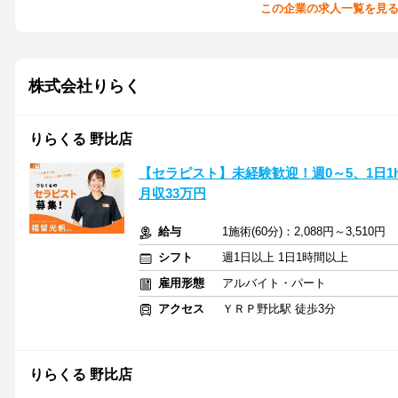
この企業の求人一覧を見
株式会社りらく
りらくる 野比店
【セラピスト】未経験歓迎！週0～5、1日1h
月収33万円
給与
1施術(60分)：2,088円～3,510円
シフト
週1日以上 1日1時間以上
雇用形態
アルバイト・パート
アクセス
ＹＲＰ野比駅 徒歩3分
りらくる 野比店