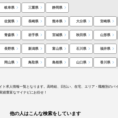
岐阜県
三重県
静岡県
佐賀県
長崎県
熊本県
大分県
宮崎県
青森県
岩手県
宮城県
秋田県
山形県
長野県
新潟県
富山県
石川県
福井県
岡山県
鳥取県
島根県
山口県
香川県
・バイト求人情報一覧となります。高時給、日払い、在宅、エリア・職種別のバ
実績豊富なマイナビにお任せ！
他の人はこんな検索をしています