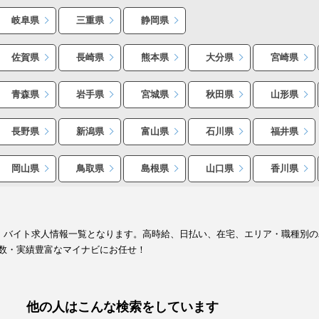
岐阜県
三重県
静岡県
佐賀県
長崎県
熊本県
大分県
宮崎県
青森県
岩手県
宮城県
秋田県
山形県
長野県
新潟県
富山県
石川県
福井県
岡山県
鳥取県
島根県
山口県
香川県
ト・バイト求人情報一覧となります。高時給、日払い、在宅、エリア・職種別
数・実績豊富なマイナビにお任せ！
他の人はこんな検索をしています