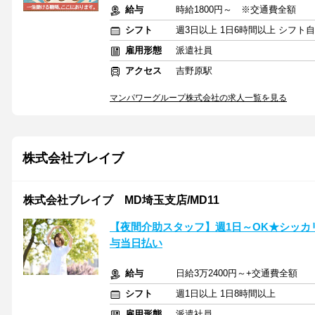
給与
時給1800円～ ※交通費全額
シフト
週3日以上 1日6時間以上 シフト
雇用形態
派遣社員
アクセス
吉野原駅
マンパワーグループ株式会社の求人一覧を見る
株式会社ブレイブ
株式会社ブレイブ MD埼玉支店/MD11
【夜間介助スタッフ】週1日～OK★シッ
与当日払い
給与
日給3万2400円～+交通費全額
シフト
週1日以上 1日8時間以上
雇用形態
派遣社員