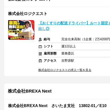
株式会社ロジクエスト
【おくすりの配送ドライバー】ルート固定
出し◎
給与
完全出来高制（1企業：2万4200
シフト
週1日以上
雇用形態
業務委託
アクセス
吉野原駅
株式会社ロジクエストの求人一覧を見る
株式会社BREXA Next
株式会社BREXA Next さいたま支社 13802-01／E10