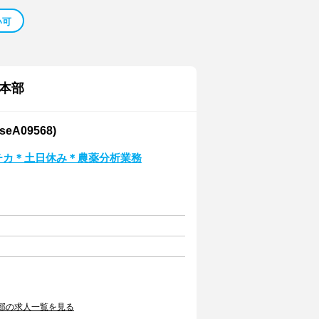
い可
本部
A09568)
駅チカ＊土日休み＊農薬分析業務
部の求人一覧を見る