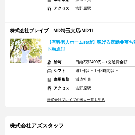
アクセス
吉野原駅
株式会社ブレイブ MD埼玉支店/MD11
【有料老人ホームstaff】稼げる夜勤◆落
ト融通◎
給与
日給3万2400円～+交通費全額
シフト
週1日以上 1日8時間以上
雇用形態
派遣社員
アクセス
吉野原駅
株式会社ブレイブの求人一覧を見る
株式会社アズスタッフ