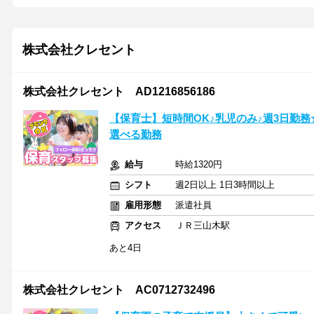
株式会社クレセント
株式会社クレセント AD1216856186
【保育士】短時間OK♪乳児のみ♪週3日勤
選べる勤務
給与
時給1320円
シフト
週2日以上 1日3時間以上
雇用形態
派遣社員
アクセス
ＪＲ三山木駅
あと4日
株式会社クレセント AC0712732496