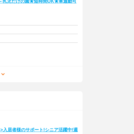
～乳児だけの園★短時間OK★車通勤可
る
K>入居者様のサポート!シニア活躍中!週