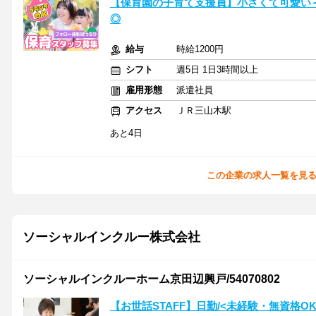
【保育園の子育て支援員】小さくて可愛い
◎
給与
時給1200円
シフト
週5日 1日3時間以上
雇用形態
派遣社員
アクセス
ＪＲ三山木駅
あと4日
この企業の求人一覧を見
ソーシャルインクルー株式会社
ソーシャルインクルーホーム京田辺興戸/54070802
【お世話STAFF】日勤/<未経験・無資格O