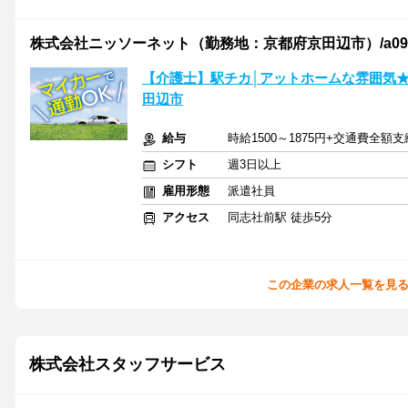
株式会社ニッソーネット（勤務地：京都府京田辺市）/a090K00
【介護士】駅チカ│アットホームな雰囲気★
田辺市
給与
時給1500～1875円+交通費全額支
シフト
週3日以上
雇用形態
派遣社員
アクセス
同志社前駅 徒歩5分
この企業の求人一覧を見
株式会社スタッフサービス