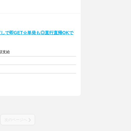
しで即GET☆単発も◎直行直帰OKで
全額支給
次のページへ