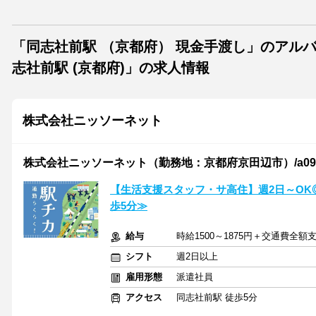
「同志社前駅 （京都府） 現金手渡し」のアル
志社前駅 (京都府)」の求人情報
株式会社ニッソーネット
株式会社ニッソーネット（勤務地：京都府京田辺市）/a090K0
【生活支援スタッフ・サ高住】週2日～O
歩5分≫
給与
時給1500～1875円＋交通費全額
シフト
週2日以上
雇用形態
派遣社員
アクセス
同志社前駅 徒歩5分