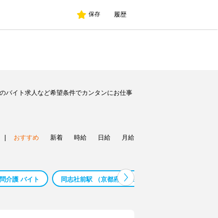
履歴
保存
別のバイト求人など希望条件でカンタンにお仕事
|
おすすめ
新着
時給
日給
月給
問介護 バイト
同志社前駅 （京都府） 保育補助 バイト
同志社