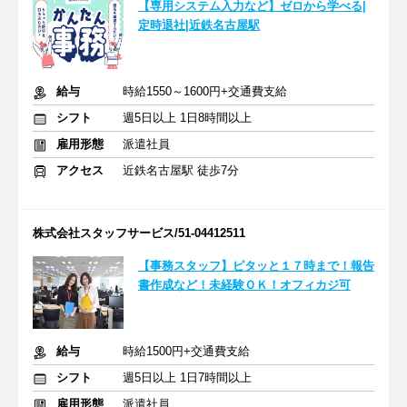
【専用システム入力など】ゼロから学べる|
定時退社|近鉄名古屋駅
給与
時給1550～1600円+交通費支給
シフト
週5日以上 1日8時間以上
雇用形態
派遣社員
アクセス
近鉄名古屋駅 徒歩7分
株式会社スタッフサービス/51-04412511
【事務スタッフ】ピタッと１７時まで！報告
書作成など！未経験ＯＫ！オフィカジ可
給与
時給1500円+交通費支給
シフト
週5日以上 1日7時間以上
雇用形態
派遣社員