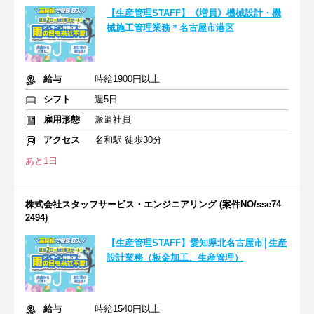
【生産管理STAFF】《増員》機械設計・機
械施工管理業務＊名古屋市港区
給与
時給1900円以上
シフト
週5日
雇用形態
派遣社員
アクセス
名和駅 徒歩30分
あと1日
株式会社スタッフサービス・エンジニアリング (案件NO/sse74
2494)
【生産管理STAFF】愛知県北名古屋市│生産
設計業務（板金加工、生産管理）
給与
時給1540円以上