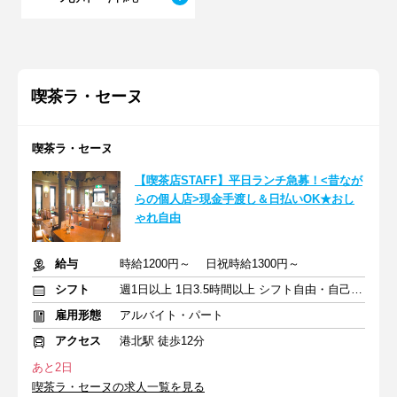
喫茶ラ・セーヌ
喫茶ラ・セーヌ
【喫茶店STAFF】平日ランチ急募！<昔なが
らの個人店>現金手渡し＆日払いOK★おし
ゃれ自由
給与
時給1200円～ 日祝時給1300円～
シフト
週1日以上 1日3.5時間以上 シフト自由・自己申告
雇用形態
アルバイト・パート
アクセス
港北駅 徒歩12分
あと2日
喫茶ラ・セーヌの求人一覧を見る