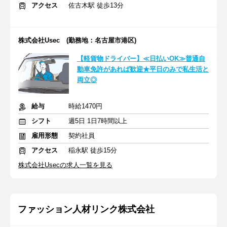
アクセス
佐古木駅 徒歩13分
株式会社Usec (勤務地：名古屋市港区)
【軽貨物ドライバー】≪日払いOK≫普通自
動車免許があれば歓迎★平日のみで私生活と
両立◎
給与
時給1470円
シフト
週5日 1日7時間以上
雇用形態
契約社員
アクセス
稲永駅 徒歩15分
株式会社Usecの求人一覧を見る
ファッション人材リンク株式会社