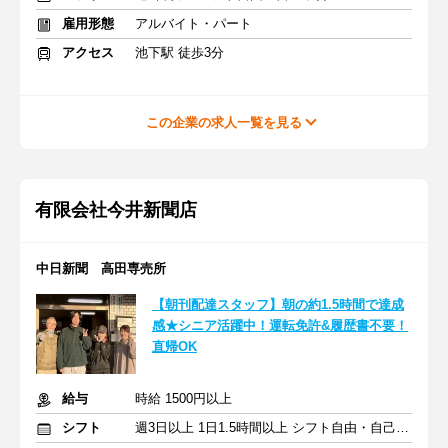
雇用形態
アルバイト・パート
アクセス
池下駅 徒歩3分
この企業の求人一覧を見る
有限会社今井新聞店
中日新聞 高田専売所
【朝刊配達スタッフ】朝の約1.5時間で達成
感★シニア活躍中！運転免許&履歴書不要！
直帰OK
給与
時給 1500円以上
シフト
週3日以上 1日1.5時間以上 シフト自由・自己申告