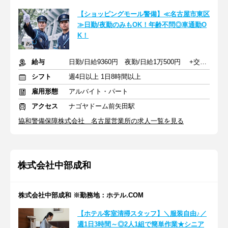
【ショッピングモール警備】≪名古屋市東区
≫日勤/夜勤のみもOK！年齢不問◎車通勤O
K！
給与
日勤/日給9360円 夜勤/日給1万500円 +交通費全額支給
シフト
週4日以上 1日8時間以上
雇用形態
アルバイト・パート
アクセス
ナゴヤドーム前矢田駅
協和警備保障株式会社 名古屋営業所の求人一覧を見る
株式会社中部成和
株式会社中部成和 ※勤務地：ホテル.COM
【ホテル客室清掃スタッフ】＼服装自由♪／
週1日3時間～◎2人1組で簡単作業★シニア