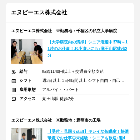
エヌビーエス株式会社
エヌビーエス株式会社 ※勤務地：千種区の私立大学病院
【大学病院内の清掃】シニア活躍中!!7時～1
1時のお仕事！お小遣いにも♪覚王山駅徒歩2
分
給与
時給1140円以上＋交通費全額支給
シフト
週3日以上 1日4時間以上 シフト自由・自己申告
雇用形態
アルバイト・パート
アクセス
覚王山駅 徒歩2分
エヌビーエス株式会社 ※勤務地：豊明市の工場
【受付・見回りstaff】キレイな仮眠室！快適
環境でお仕事◎未経験・シニアも歓迎♪週4