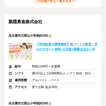
この企業の求人一覧を見る
葉隠勇進株式会社
名古屋市立西山小学校[81501 ]
【学校給食の調理補助】初パート大歓迎！安
心のサポート体制♪土日祝×残業ほぼなし★
給与
時給1140円＋交通費
シフト
週3日以上 1日6時間以上 シフト自由・自己申告
雇用形態
アルバイト・パート
アクセス
星ケ丘駅 徒歩18分
名古屋市立西山小学校[81501 ]