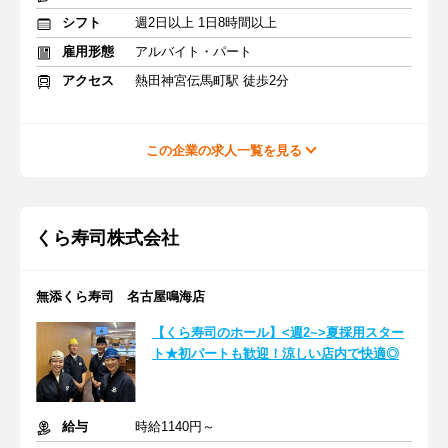
シフト
週2日以上 1日8時間以上
雇用形態
アルバイト・パート
アクセス
熱田神宮伝馬町駅 徒歩2分
この企業の求人一覧を見る
くら寿司株式会社
無添くら寿司 名古屋鳴海店
【くら寿司のホール】<週2~>夏採用スター
ト★初パートも歓迎！涼しい店内で快適◎
給与
時給1140円～