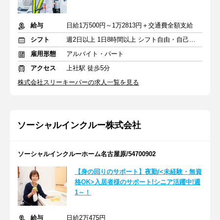
給与
日給1万500円～1万2813円＋交通費全額支給
シフト
週2日以上 1日8時間以上 シフト自由・自己申告
雇用形態
アルバイト・パート
アクセス
上社駅 徒歩5分
株式会社スリーキーパーの求人一覧を見る
ソーシャルインクルー株式会社
ソーシャルインクルーホーム名古屋原/54700902
【身の回りのサポート】夜勤/<未経験・無資
格OK>入居者様のサポート!シニア活躍中!週
1～！
給与
日給2万475円