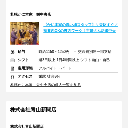
札幌かに本家 栄中央店
【かに本家の洗い場スタッフ】＼栄駅すぐ／
扶養内OKの裏方ワーク！主婦さん活躍中☆
給与
時給1150～1250円 ＋ 交通費別途一部支給
シフト
週3日以上 1日4時間以上 シフト自由・自己申告
雇用形態
アルバイト・パート
アクセス
栄駅 徒歩9分
札幌かに本家 栄中央店の求人一覧を見る
株式会社青山新聞店
株式会社青山新聞店