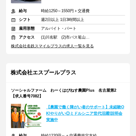
給与
時給1250～1550円＋交通費
シフト
週2日以上 1日3時間以上
雇用形態
アルバイト・パート
アクセス
(1)川名駅 (2)市バス篭山西 徒歩1分
株式会社名鉄スマイルプラスの求人一覧を見る
株式会社エスプールプラス
ソーシャルファーム わーくはぴねす農園Plus 名古屋第2
【求人番号7082】
【農園で働く障がい者のサポート】未経験O
K!やりがい◎ミドルシニア世代活躍!説明会
実施中
給与
時給1220円～＋交通費規定支給