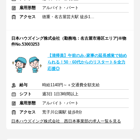
雇用形態
アルバイト・パート
アクセス
徳重・名古屋芸大駅 徒歩15分
日本ハウズイング株式会社（勤務地：名古屋市港区エリア)※物
件No.53003253
【清掃員】午前のみ♪家事の延長感覚で始め
られる！50・60代からのリスタートを全力
応援◎
給与
時給1140円～＋交通費全額支給
シフト
週3日 1日3時間以上
雇用形態
アルバイト・パート
アクセス
荒子川公園駅 徒歩8分
日本ハウズイング株式会社 西日本事業部の求人一覧を見る