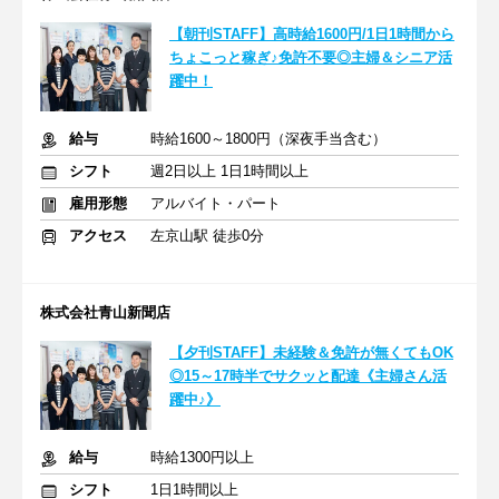
【朝刊STAFF】高時給1600円/1日1時間から
ちょこっと稼ぎ♪免許不要◎主婦＆シニア活
躍中！
給与
時給1600～1800円（深夜手当含む）
シフト
週2日以上 1日1時間以上
雇用形態
アルバイト・パート
アクセス
左京山駅 徒歩0分
株式会社青山新聞店
【夕刊STAFF】未経験＆免許が無くてもOK
◎15～17時半でサクッと配達《主婦さん活
躍中♪》
給与
時給1300円以上
シフト
1日1時間以上