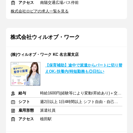
アクセス
南陽交通広場バス停前
株式会社ロピアの求人一覧を見る
株式会社ウィルオブ・ワーク
(株)ウィルオブ・ワーク KC 名古屋支店
【保育補助】途中で派遣からパートに切り替
えOK♪扶養内/時短勤務も◎日払い
給与
時給1600円(経験等により変動/昇給あり)＋交通費全額支給
シフト
週2日以上 1日4時間以上 シフト自由・自己申告
雇用形態
派遣社員
アクセス
植田駅