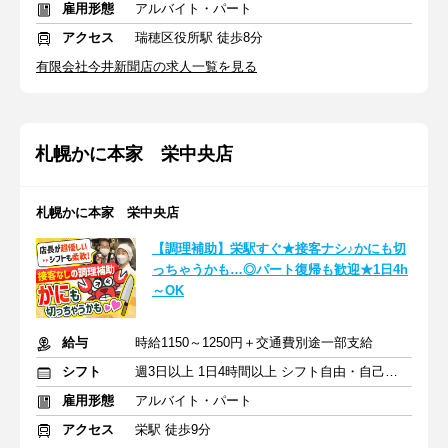
雇用形態
アルバイト・パート
アクセス
瑞穂区役所駅 徒歩8分
有限会社今井新聞店の求人一覧を見る
札幌かに本家 栄中央店
札幌かに本家 栄中央店
【調理補助】栄駅すぐ★接客ナシ♪かにも切
っちゃうかも…◎パート復帰も歓迎★1日4h
～OK
給与
時給1150～1250円＋交通費別途一部支給
シフト
週3日以上 1日4時間以上 シフト自由・自己申告
雇用形態
アルバイト・パート
アクセス
栄駅 徒歩9分