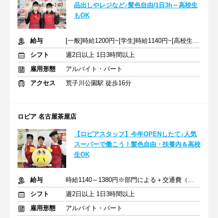
品出しやレジなど♪髪色自由/1日3h～高校生
もOK
給与
[一般]時給1200円~[学生]時給1140円~[高校生]時給1140円~+交通費
シフト
週2日以上 1日3時間以上
雇用形態
アルバイト・パート
アクセス
荒子川公園駅 徒歩16分
ロピア 名古屋茶屋店
【ロピアスタッフ】今年OPENしたて♪人気
スーパーで働こう！髪色自由・扶養内＆高校
生OK
給与
時給1140～1380円※部門による＋交通費（社内規定による）
シフト
週2日以上 1日3時間以上
雇用形態
アルバイト・パート