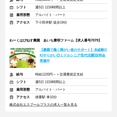
シフト
週5日 1日6時間以上
雇用形態
アルバイト・パート
アクセス
下小田井駅 徒歩19分
わーくはぴねす農園 あいち豊明ファーム【求人番号7079】
【農園で働く障がい者のサポート】未経験O
K!やりがい◎ミドルシニア世代活躍!説明会
実施中
給与
時給1220円～＋交通費規定支給
シフト
週5日 1日6時間以上
雇用形態
アルバイト・パート
アクセス
徳重駅 車10分
株式会社エスプールプラスの求人一覧を見る