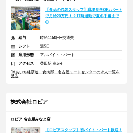
【食品の包装スタッフ】職場見学OK♪パート
で月給20万円！？17時退勤で夏冬手当まで
◎
給与
時給1150円+交通費
シフト
週5日
雇用形態
アルバイト・パート
アクセス
柴田駅 車6分
JAあいち経済連 食肉部 名古屋ミートセンターの求人一覧を
見る
株式会社ロピア
ロピア 名古屋みなと店
【ロピアスタッフ】初バイト・パート歓迎！