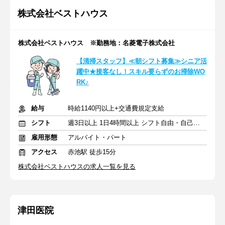
株式会社ベストハウス
株式会社ベストハウス ※勤務地：名菱電子株式会社
【清掃スタッフ】≪朝シフト募集≫シニア活
躍中★接客なし！スキル要らずのお掃除WO
RK♪
給与
時給1140円以上+交通費規定支給
シフト
週3日以上 1日4時間以上 シフト自由・自己申告
雇用形態
アルバイト・パート
アクセス
赤池駅 徒歩15分
株式会社ベストハウスの求人一覧を見る
津田医院