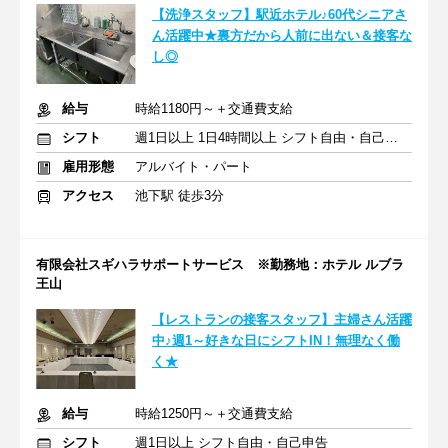
【洗浄スタッフ】駅近ホテル♪60代シニアさ
ん活躍中★裏方だから人前に出ない＆接客な
し◎
給与
時給1180円～＋交通費支給
シフト
週1日以上 1日4時間以上 シフト自由・自己申告
雇用形態
アルバイト・パート
アクセス
池下駅 徒歩3分
有限会社スギハラサポートサービス ※勤務地：ホテル ルブラ
王山
【レストランの接客スタッフ】主婦さん活躍
中♪週1～好きな日にシフトIN！無理なく働
く★
給与
時給1250円～＋交通費支給
シフト
週1日以上 シフト自由・自己申告