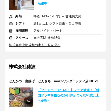
活躍中
給与
時給1143～1287円 ＋ 交通費支給
シフト
週1日以上 シフト自由・自己申告
雇用形態
アルバイト・パート
アクセス
南大高駅 徒歩15分
株式会社中部成和の求人一覧を見る
株式会社穂波
とんかつ 唐揚げ とんきち mozoワンダーシティ店 00179
【フードコートSTAFF】シニア歓迎！「韓
国ドラマを観るのが日課」そんな60歳以上
も多数♪