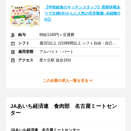
【学校給食のキッチンスタッフ】長期休暇あ
りで主婦(夫)さんに人気の安定勤務♪未経験O
K◎
給与
時給1140円＋交通費
シフト
週3日以上 1日6時間以上 シフト自由・自己申告
雇用形態
アルバイト・パート
アクセス
星ケ丘駅 徒歩18分
この企業の求人一覧を見る
JAあいち経済連 食肉部 名古屋ミートセン
ター
JAあいち経済連 名古屋ミートセンター