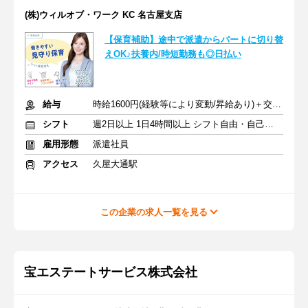
(株)ウィルオブ・ワーク KC 名古屋支店
【保育補助】途中で派遣からパートに切り替
えOK♪扶養内/時短勤務も◎日払い
給与
時給1600円(経験等により変動/昇給あり)＋交通費全額支給
シフト
週2日以上 1日4時間以上 シフト自由・自己申告
雇用形態
派遣社員
アクセス
久屋大通駅
この企業の求人一覧を見る
宝エステートサービス株式会社