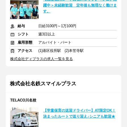
躍中＞未経験歓迎 定年後も無理なく働けま
す。
給与
日給3100円～1万100円
シフト
週3日以上
雇用形態
アルバイト・パート
アクセス
(1)港区役所駅 (2)本笠寺駅
株式会社ディプラスの求人一覧を見る
株式会社名鉄スマイルプラス
TELACO川名校
【学童保育の送迎ドライバー】AT限定OK！
決まったルートで送り迎え♪シニアも歓迎★