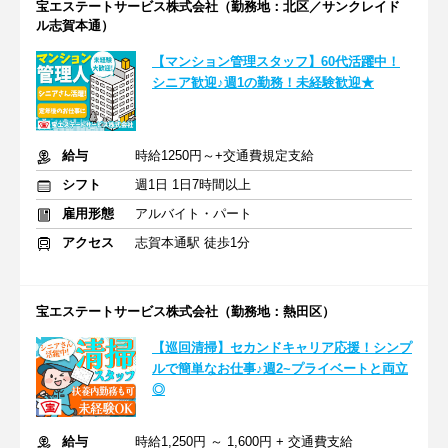
宝エステートサービス株式会社（勤務地：北区／サンクレイド
ル志賀本通）
【マンション管理スタッフ】60代活躍中！
シニア歓迎♪週1の勤務！未経験歓迎★
給与
時給1250円～+交通費規定支給
シフト
週1日 1日7時間以上
雇用形態
アルバイト・パート
アクセス
志賀本通駅 徒歩1分
宝エステートサービス株式会社（勤務地：熱田区）
【巡回清掃】セカンドキャリア応援！シンプ
ルで簡単なお仕事♪週2~プライベートと両立
◎
給与
時給1,250円 ～ 1,600円 + 交通費支給