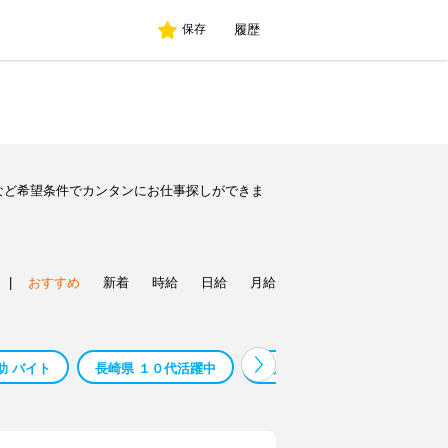
履歴
保存
など希望条件でカンタンにお仕事探しができま
|
おすすめ
新着
時給
日給
月給
助 バイト
長崎県 １０代活躍中
旭川 ２ヶ月 短期 バイト