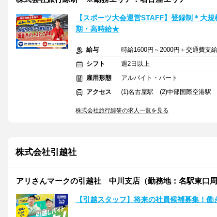
【スポーツ大会運営STAFF】登録制＊大
期・高時給★
給与
時給1600円～2000円＋交通費支
シフト
週2日以上
雇用形態
アルバイト・パート
アクセス
(1)名古屋駅 (2)中部国際空港駅 
株式会社旅行綜研の求人一覧を見る
株式会社引越社
アリさんマークの引越社 中川支店（勤務地：名駅東口
【引越スタッフ】将来の社員候補募集！働