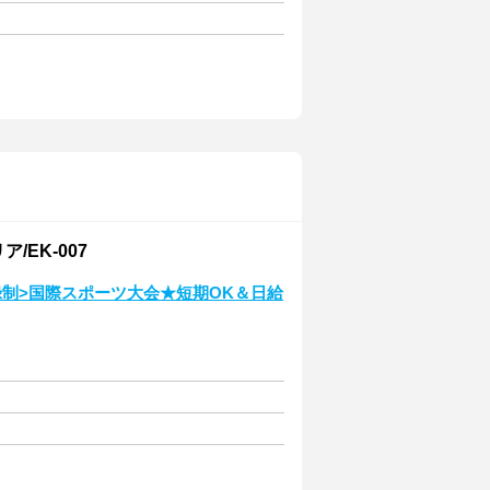
EK-007
制>国際スポーツ大会★短期OK＆日給