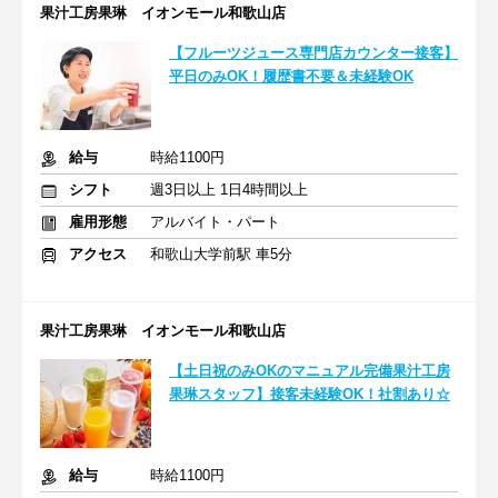
果汁工房果琳 イオンモール和歌山店
【フルーツジュース専門店カウンター接客】
平日のみOK！履歴書不要＆未経験OK
給与
時給1100円
シフト
週3日以上 1日4時間以上
雇用形態
アルバイト・パート
アクセス
和歌山大学前駅 車5分
果汁工房果琳 イオンモール和歌山店
【土日祝のみOKのマニュアル完備果汁工房
果琳スタッフ】接客未経験OK！社割あり☆
給与
時給1100円