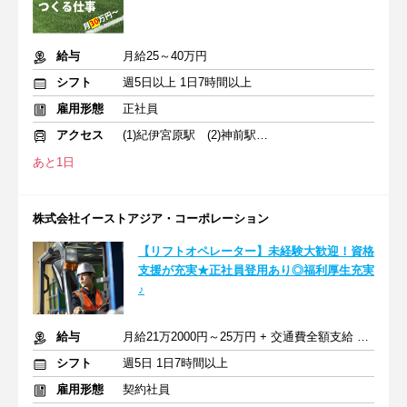
給与
月給25～40万円
シフト
週5日以上 1日7時間以上
雇用形態
正社員
アクセス
(1)紀伊宮原駅 (2)神前駅 (3)海南駅
あと1日
株式会社イーストアジア・コーポレーション
【リフトオペレーター】未経験大歓迎！資格
支援が充実★正社員登用あり◎福利厚生充実
♪
給与
月給21万2000円～25万円 + 交通費全額支給 ※賞与年2回
シフト
週5日 1日7時間以上
雇用形態
契約社員