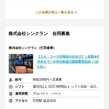
この企業の求人一覧を見る
株式会社シンクラン 合同募集
株式会社シンクラン（打田倉庫）
【コカ・コーラ社商品の仕分け】＼短期★9
月末まで／大学生歓迎◎服装髪型自由！1日
2.5h！
給与
時給1050円＋交通費
シフト
週3日以上 1日2.5時間以上 シフト自由・自己申告
雇用形態
アルバイト・パート
アクセス
打田駅 徒歩10分