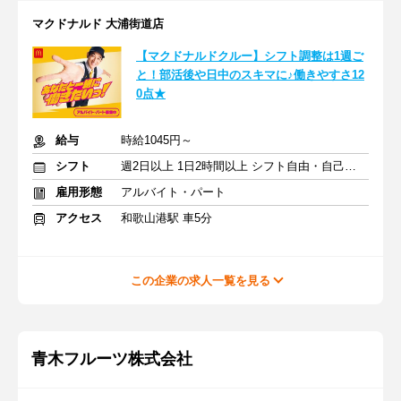
マクドナルド 大浦街道店
【マクドナルドクルー】シフト調整は1週ご
と！部活後や日中のスキマに♪働きやすさ12
0点★
給与
時給1045円～
シフト
週2日以上 1日2時間以上 シフト自由・自己申告
雇用形態
アルバイト・パート
アクセス
和歌山港駅 車5分
この企業の求人一覧を見る
青木フルーツ株式会社