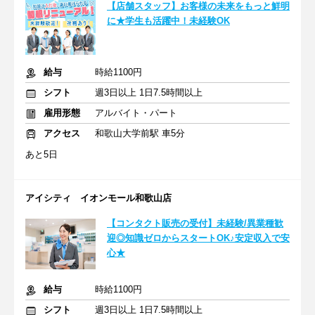
【店舗スタッフ】お客様の未来をもっと鮮明
に★学生も活躍中！未経験OK
給与
時給1100円
シフト
週3日以上 1日7.5時間以上
雇用形態
アルバイト・パート
アクセス
和歌山大学前駅 車5分
あと5日
アイシティ イオンモール和歌山店
【コンタクト販売の受付】未経験/異業種歓
迎◎知識ゼロからスタートOK♪安定収入で安
心★
給与
時給1100円
シフト
週3日以上 1日7.5時間以上