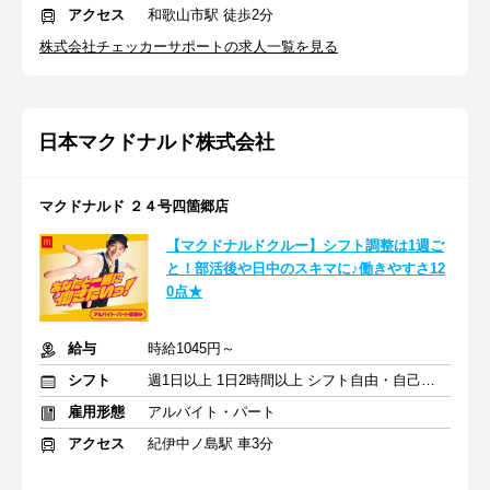
アクセス
和歌山市駅 徒歩2分
株式会社チェッカーサポートの求人一覧を見る
日本マクドナルド株式会社
マクドナルド ２４号四箇郷店
【マクドナルドクルー】シフト調整は1週ご
と！部活後や日中のスキマに♪働きやすさ12
0点★
給与
時給1045円～
シフト
週1日以上 1日2時間以上 シフト自由・自己申告
雇用形態
アルバイト・パート
アクセス
紀伊中ノ島駅 車3分