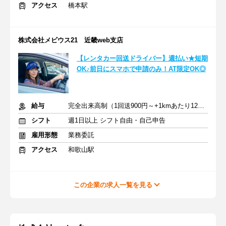
アクセス
橋本駅
株式会社メビウス21 近畿web支店
【レンタカー回送ドライバー】週払い★短期
OK♪前日にスマホで申請のみ！AT限定OK◎
給与
完全出来高制（1回送900円～+1kmあたり12円～）＋交通費
シフト
週1日以上 シフト自由・自己申告
雇用形態
業務委託
アクセス
和歌山駅
この企業の求人一覧を見る