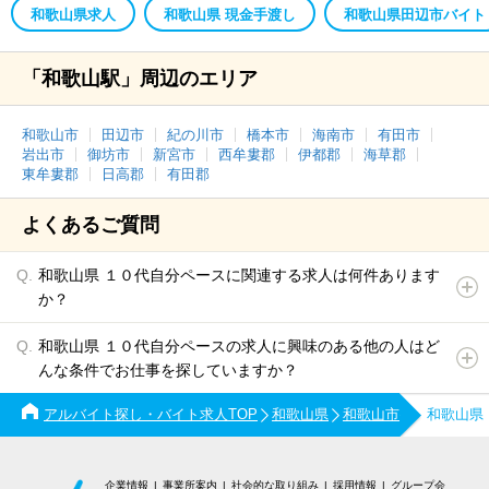
和歌山県求人
和歌山県 現金手渡し
和歌山県田辺市バイト
「和歌山駅」周辺のエリア
和歌山市
田辺市
紀の川市
橋本市
海南市
有田市
岩出市
御坊市
新宮市
西牟婁郡
伊都郡
海草郡
東牟婁郡
日高郡
有田郡
よくあるご質問
和歌山県 １０代自分ペースに関連する求人は何件あります
か？
和歌山県 １０代自分ペースの求人に興味のある他の人はど
んな条件でお仕事を探していますか？
アルバイト探し・バイト求人TOP
和歌山県
和歌山市
和歌山県
企業情報
事業所案内
社会的な取り組み
採用情報
グループ会