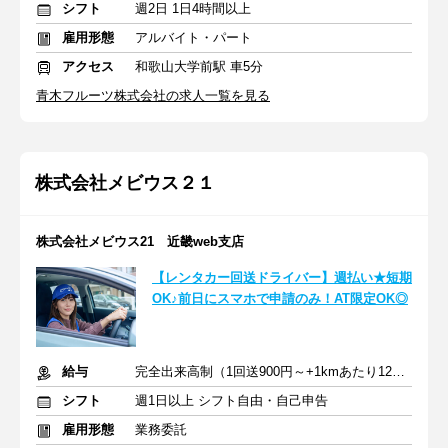
シフト
週2日 1日4時間以上
雇用形態
アルバイト・パート
アクセス
和歌山大学前駅 車5分
青木フルーツ株式会社の求人一覧を見る
株式会社メビウス２１
株式会社メビウス21 近畿web支店
【レンタカー回送ドライバー】週払い★短期
OK♪前日にスマホで申請のみ！AT限定OK◎
給与
完全出来高制（1回送900円～+1kmあたり12円～）＋交通費
シフト
週1日以上 シフト自由・自己申告
雇用形態
業務委託