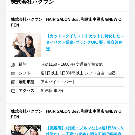
株式会社ハクブン
株式会社ハクブン HAIR SALON Best 和歌山中黒店※NEW O
PEN
【カットスタイリスト】カットに特化したス
タイリスト業務♪ブランクOK♪要：美容師免
許
給与
時給1150～1600円+交通費全額支給
シフト
週1日以上 1日3時間以上 シフト自由・自己申告
雇用形態
アルバイト・パート
アクセス
船戸駅 車9分
株式会社ハクブン HAIR SALON Best 和歌山中黒店※NEW O
PEN
【美容師】<指名・ノルマなし>週1日3h～＆
残業なし＝子育て/家事と両立可能◎要美容