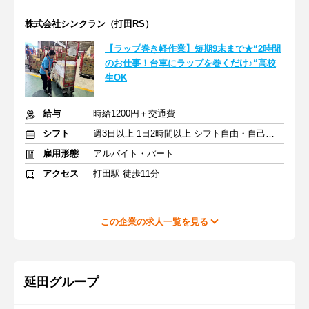
株式会社シンクラン（打田RS）
【ラップ巻き軽作業】短期9末まで★“2時間
のお仕事！台車にラップを巻くだけ♪“高校
生OK
給与
時給1200円＋交通費
シフト
週3日以上 1日2時間以上 シフト自由・自己申告
雇用形態
アルバイト・パート
アクセス
打田駅 徒歩11分
この企業の求人一覧を見る
延田グループ