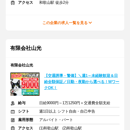
アクセス
和歌山駅 徒歩2分
この企業の求人一覧を見る
有限会社山光
有限会社山光
【交通誘導・警備】＼週1～未経験歓迎＆日
給全額保証／日勤・夜勤から選べる！Wワー
クOK！
給与
日給9000円～1万1250円＋交通費全額支給
シフト
週1日以上 シフト自由・自己申告
雇用形態
アルバイト・パート
アクセス
(1)和歌山駅 (2)和歌山駅