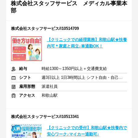
株式会社スタッフサービス メディカル事業本
部
株式会社スタッフサービス/I10514709
【クリニックでの経理業務】和歌山駅★扶養
内可＊家庭と両立♪車通勤OK！
給与
時給1300～1350円以上＋交通費支給
シフト
週3日以上 1日3時間以上 シフト自由・自己申告
雇用形態
派遣社員
アクセス
和歌山駅
株式会社スタッフサービス/I10513341
【クリニックでの受付】和歌山駅★扶養内で
安心ワーク♪マイカー通勤可♪