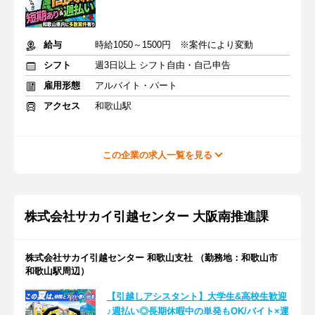
給与
時給1050～1500円 ※案件により変動
シフト
週3日以上 シフト自由・自己申告
雇用形態
アルバイト・パート
アクセス
和歌山駅
この企業の求人一覧を見る
株式会社サカイ引越センター 大阪南推進課
株式会社サカイ引越センター 和歌山支社 （勤務地：和歌山市
和歌山駅周辺）
【引越しアシスタント】大学生&高校生歓迎
♪週払い◎長期休暇中の単発もOK/バイト×運