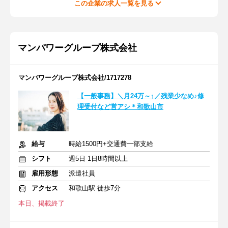
この企業の求人一覧を見る
マンパワーグループ株式会社
マンパワーグループ株式会社/1717278
【一般事務】＼月24万～↑／残業少なめ♪修
理受付など営アシ＊和歌山市
給与
時給1500円+交通費一部支給
シフト
週5日 1日8時間以上
雇用形態
派遣社員
アクセス
和歌山駅 徒歩7分
本日、掲載終了