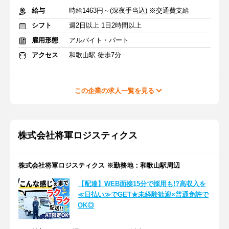
給与
時給1463円～(深夜手当込) ※交通費支給
シフト
週2日以上 1日2時間以上
雇用形態
アルバイト・パート
アクセス
和歌山駅 徒歩7分
この企業の求人一覧を見る
株式会社将軍ロジスティクス
株式会社将軍ロジスティクス ※勤務地：和歌山駅周辺
【配達】WEB面接15分で採用も!?高収入を
≪日払い≫でGET★未経験歓迎×普通免許で
OK◎