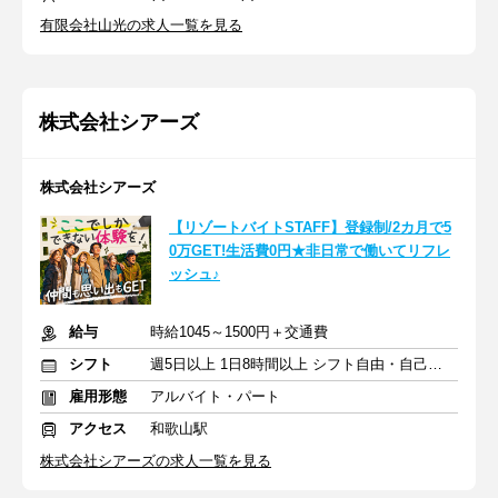
有限会社山光の求人一覧を見る
株式会社シアーズ
株式会社シアーズ
【リゾートバイトSTAFF】登録制/2カ月で5
0万GET!生活費0円★非日常で働いてリフレ
ッシュ♪
給与
時給1045～1500円＋交通費
シフト
週5日以上 1日8時間以上 シフト自由・自己申告
雇用形態
アルバイト・パート
アクセス
和歌山駅
株式会社シアーズの求人一覧を見る