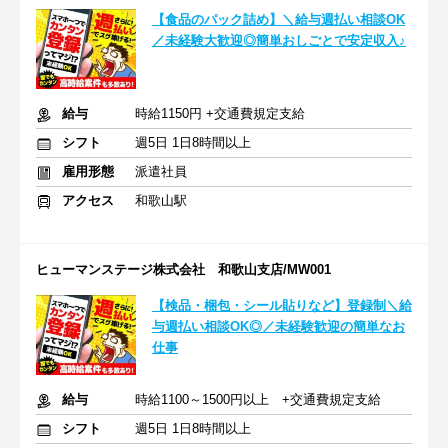
【食品のパック詰め】＼給与週払い相談OK
／未経験大歓迎◎簡単おしごとで安定収入♪
給与
時給1150円 +交通費規定支給
シフト
週5日 1日8時間以上
雇用形態
派遣社員
アクセス
和歌山駅
ヒューマンステージ株式会社 和歌山支店/MW001
【検品・梱包・シール貼りなど】登録制＼給
与週払い相談OK◎／未経験歓迎の簡単なお
仕事
給与
時給1100～1500円以上 +交通費規定支給
シフト
週5日 1日8時間以上