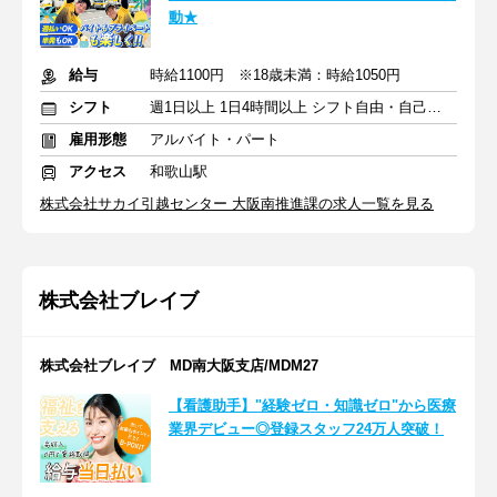
動★
給与
時給1100円 ※18歳未満：時給1050円
シフト
週1日以上 1日4時間以上 シフト自由・自己申告
雇用形態
アルバイト・パート
アクセス
和歌山駅
株式会社サカイ引越センター 大阪南推進課の求人一覧を見る
株式会社ブレイブ
株式会社ブレイブ MD南大阪支店/MDM27
【看護助手】"経験ゼロ・知識ゼロ"から医療
業界デビュー◎登録スタッフ24万人突破！