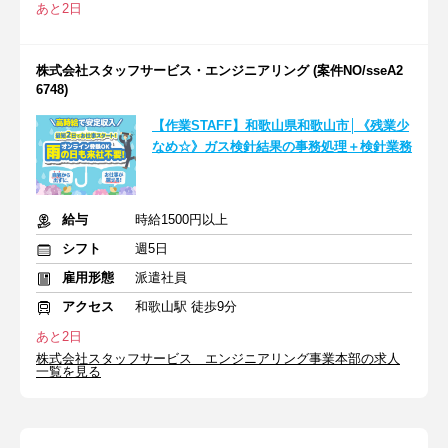
あと2日
株式会社スタッフサービス・エンジニアリング (案件NO/sseA2
6748)
【作業STAFF】和歌山県和歌山市│《残業少
なめ☆》ガス検針結果の事務処理＋検針業務
給与
時給1500円以上
シフト
週5日
雇用形態
派遣社員
アクセス
和歌山駅 徒歩9分
あと2日
株式会社スタッフサービス エンジニアリング事業本部の求人
一覧を見る