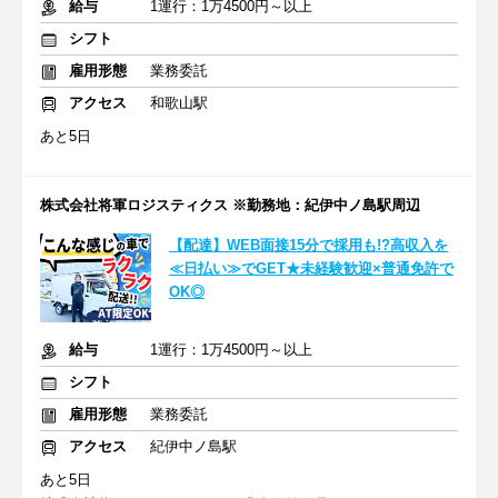
給与
1運行：1万4500円～以上
シフト
雇用形態
業務委託
アクセス
和歌山駅
あと5日
株式会社将軍ロジスティクス ※勤務地：紀伊中ノ島駅周辺
【配達】WEB面接15分で採用も!?高収入を
≪日払い≫でGET★未経験歓迎×普通免許で
OK◎
給与
1運行：1万4500円～以上
シフト
雇用形態
業務委託
アクセス
紀伊中ノ島駅
あと5日