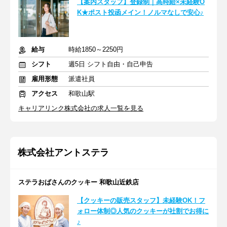
【案内スタッフ】登録制｜高時給×未経験O
K★ポスト投函メイン！ノルマなしで安心♪
給与
時給1850～2250円
シフト
週5日 シフト自由・自己申告
雇用形態
派遣社員
アクセス
和歌山駅
キャリアリンク株式会社の求人一覧を見る
株式会社アントステラ
ステラおばさんのクッキー 和歌山近鉄店
【クッキーの販売スタッフ】未経験OK！フ
ォロー体制◎人気のクッキーが社割でお得に
♪