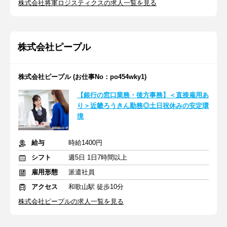
株式会社将軍ロジスティクスの求人一覧を見る
株式会社ピープル
株式会社ピープル (お仕事No：po454wky1)
【銀行の窓口業務・後方事務】＜直接雇用あ
り＞近畿ろうきん勤務◎土日祝休みの安定環
境
給与
時給1400円
シフト
週5日 1日7時間以上
雇用形態
派遣社員
アクセス
和歌山駅 徒歩10分
株式会社ピープルの求人一覧を見る