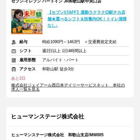
セブン-イレブン ハートイン JR和歌山駅中央口店
【セブンSTAFF】通勤ラクラク◎駅チカ店
舗★選べるシフト＆扶養内OK！トイレ清掃
なし♪
給与
時給1090円～1463円 ＋交通費規定支給
シフト
週2日以上 1日4時間以上
雇用形態
アルバイト・パート
アクセス
和歌山駅 徒歩3分
あと2日
株式会社ジェイアール西日本デイリーサービスネット 本社の
求人一覧を見る
ヒューマンステージ株式会社
ヒューマンステージ株式会社 和歌山支店/MW005