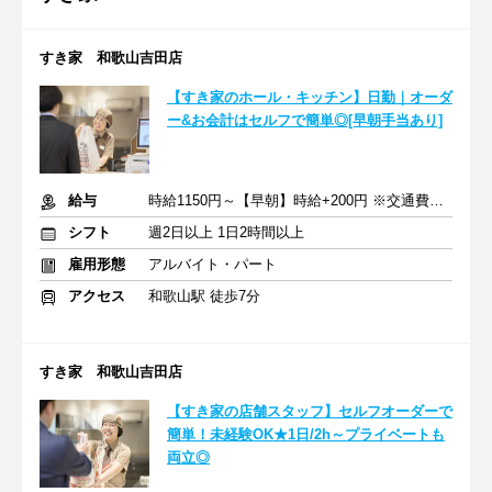
すき家 和歌山吉田店
【すき家のホール・キッチン】日勤｜オーダ
ー&お会計はセルフで簡単◎[早朝手当あり]
給与
時給1150円～【早朝】時給+200円 ※交通費支給
シフト
週2日以上 1日2時間以上
雇用形態
アルバイト・パート
アクセス
和歌山駅 徒歩7分
すき家 和歌山吉田店
【すき家の店舗スタッフ】セルフオーダーで
簡単！未経験OK★1日/2h～プライベートも
両立◎