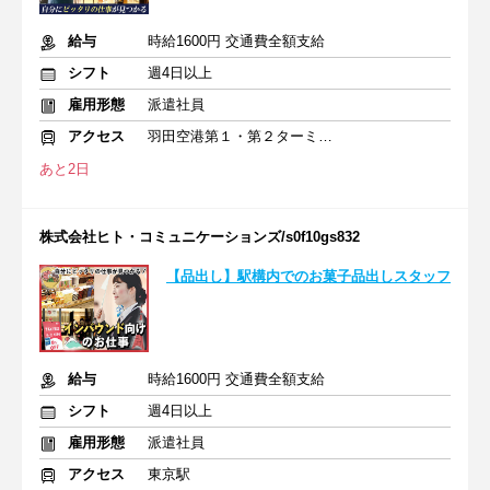
給与
時給1600円 交通費全額支給
シフト
週4日以上
雇用形態
派遣社員
アクセス
羽田空港第１・第２ターミナル(京急)駅
あと2日
株式会社ヒト・コミュニケーションズ/s0f10gs832
【品出し】駅構内でのお菓子品出しスタッフ
給与
時給1600円 交通費全額支給
シフト
週4日以上
雇用形態
派遣社員
アクセス
東京駅