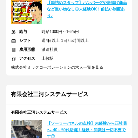
【箱詰めスタッフ】ハンバーグや唐揚げ商品
など重い物なし◎未経験OK！前払い制度あ
り♪
給与
時給1300円～1625円
シフト
週4日以上 1日7.5時間以上
雇用形態
派遣社員
アクセス
上牧駅
株式会社ミックコーポレーションの求人一覧を見る
有限会社三河システムサービス
有限会社三河システムサービス
【ソーラーパネルの点検】未経験から正社員
へ♪40～50代活躍！経験・知識は一切不要で
す◎