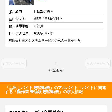
給与
月給25万円～
シフト
週5日 1日8時間以上
雇用形態
正社員
アクセス
味美駅 車7分
有限会社三河システムサービスの求人一覧を見る
1
前のページへ
次のページへ
求人数 全
2
件
「品出しバイト 志望動機」のアルバイト・バイトに関連
する「軽作業 未経験 志望動機」の求人情報