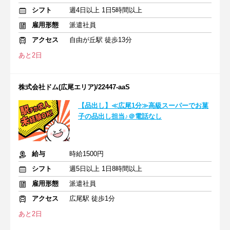
シフト
週4日以上 1日5時間以上
雇用形態
派遣社員
アクセス
自由が丘駅 徒歩13分
あと2日
株式会社ドム(広尾エリア)/22447-aaS
【品出し】≪広尾1分≫高級スーパーでお菓
子の品出し担当♪＠電話なし
給与
時給1500円
シフト
週5日以上 1日8時間以上
雇用形態
派遣社員
アクセス
広尾駅 徒歩1分
あと2日