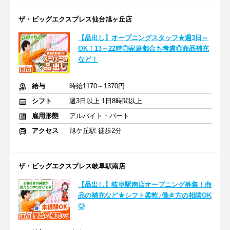
ザ・ビッグエクスプレス仙台旭ヶ丘店
【品出し】オープニングスタッフ★週3日～
OK！13～22時◎家庭都合も考慮◎商品補充
など！
給与
時給1170～1370円
シフト
週3日以上 1日8時間以上
雇用形態
アルバイト・パート
アクセス
旭ケ丘駅 徒歩2分
ザ・ビッグエクスプレス岐阜駅南店
【品出し】岐阜駅南店オープニング募集！商
品の補充など★シフト柔軟♪働き方の相談OK
◎