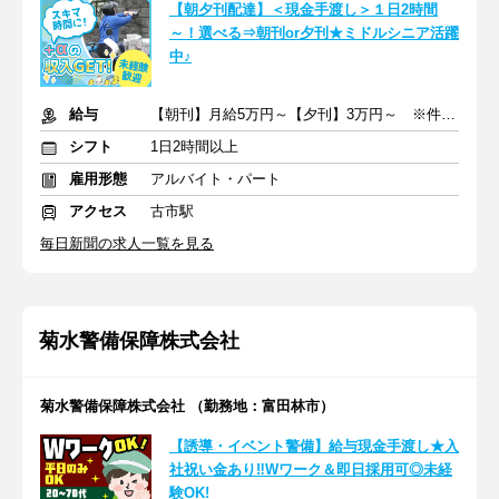
【朝夕刊配達】＜現金手渡し＞１日2時間
～！選べる⇒朝刊or夕刊★ミドルシニア活躍
中♪
給与
【朝刊】月給5万円～【夕刊】3万円～ ※件数による
シフト
1日2時間以上
雇用形態
アルバイト・パート
アクセス
古市駅
毎日新聞の求人一覧を見る
菊水警備保障株式会社
菊水警備保障株式会社 （勤務地：富田林市）
【誘導・イベント警備】給与現金手渡し★入
社祝い金あり‼Wワーク＆即日採用可◎未経
験OK!