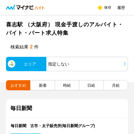
保存
履歴
喜志駅 （大阪府） 現金手渡しのアルバイト・
バイト・パート求人特集
2
検索結果
件
エリア
指定しない
おすすめ
新着
時給
日給
月給
毎日新聞
毎日新聞 古市・太子販売所(毎日新聞グループ)