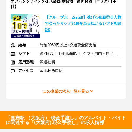
ケアスタッフィング株式会社(勤務地：富田林西口エリア)【本
社】
【グループホームstaff】稼げる夜勤◎少人数
でゆったりケア◎最短当日払い＆シフト相談
OK
給与
時給2060円以上+交通費全額支給
シフト
週2日以上 1日8時間以上 シフト自由・自己申告
雇用形態
派遣社員
アクセス
富田林西口駅
この企業の求人一覧を見る
「喜志駅 （大阪府） 現金手渡し」のアルバイト・バイト
に関連する「(大阪府) 現金手渡し」の求人情報