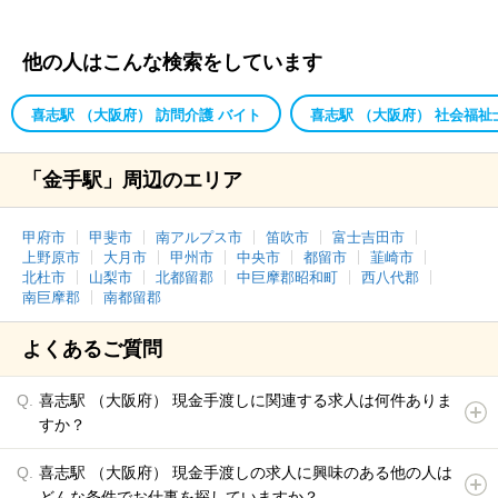
他の人はこんな検索をしています
喜志駅 （大阪府） 訪問介護 バイト
喜志駅 （大阪府） 社会福祉
「金手駅」周辺のエリア
甲府市
甲斐市
南アルプス市
笛吹市
富士吉田市
上野原市
大月市
甲州市
中央市
都留市
韮崎市
北杜市
山梨市
北都留郡
中巨摩郡昭和町
西八代郡
南巨摩郡
南都留郡
よくあるご質問
喜志駅 （大阪府） 現金手渡しに関連する求人は何件ありま
すか？
喜志駅 （大阪府） 現金手渡しの求人に興味のある他の人は
どんな条件でお仕事を探していますか？