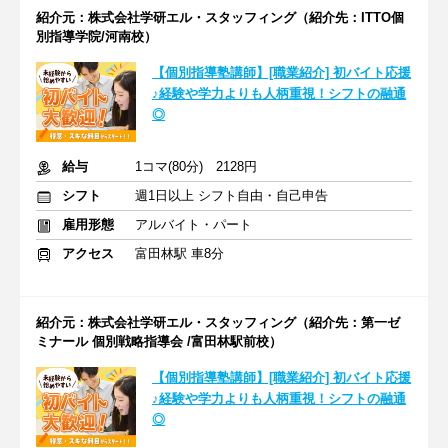
紹介元：株式会社学研エル・スタッフィング（紹介先：ITTO個
別指導学院/河南校）
【個別指導塾講師】[職業紹介] 初バイト応援
♪経験や学力よりも人柄重視！シフトの融通
◎
給与
1コマ(80分) 2128円
シフト
週1日以上 シフト自由・自己申告
雇用形態
アルバイト・パート
アクセス
富田林駅 車8分
紹介元：株式会社学研エル・スタッフィング（紹介先：第一ゼ
ミナール 個別戦略指導会 /富田林駅前校）
【個別指導塾講師】[職業紹介] 初バイト応援
♪経験や学力よりも人柄重視！シフトの融通
◎