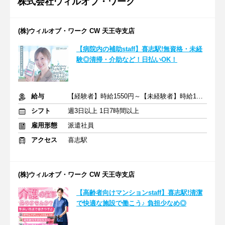
株式会社ウィルオブ・ワーク
(株)ウィルオブ・ワーク CW 天王寺支店
【病院内の補助staff】喜志駅!無資格・未経
験◎清掃・介助など！日払いOK！
給与
【経験者】時給1550円～【未経験者】時給1400円～ ＋交通費
シフト
週3日以上 1日7時間以上
雇用形態
派遣社員
アクセス
喜志駅
(株)ウィルオブ・ワーク CW 天王寺支店
【高齢者向けマンションstaff】喜志駅!清潔
で快適な施設で働こう♪ 負担少なめ◎