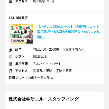
アクセス
駒ケ谷駅 車5分
123+N松原店
【パチンコ123のホール】＜時間帯によって
採用率UP＞MAX時給2000円以上☆おしゃれ
自由♪
給与
時給1400～2000円 ※深夜手当含む
シフト
週1日以上
雇用形態
アルバイト・パート
アクセス
(1)高見ノ里駅 (2)駒ケ谷駅
延田グループの求人一覧を見る
株式会社学研エル・スタッフィング