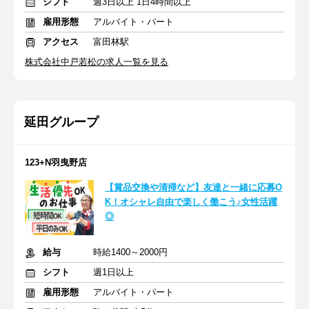
シフト
週3日以上 1日4時間以上
雇用形態
アルバイト・パート
アクセス
富田林駅
株式会社中戸若松の求人一覧を見る
延田グループ
123+N羽曳野店
【賞品交換や清掃など】友達と一緒に応募O
K！オシャレ自由で楽しく働こう♪女性活躍
◎
給与
時給1400～2000円
シフト
週1日以上
雇用形態
アルバイト・パート