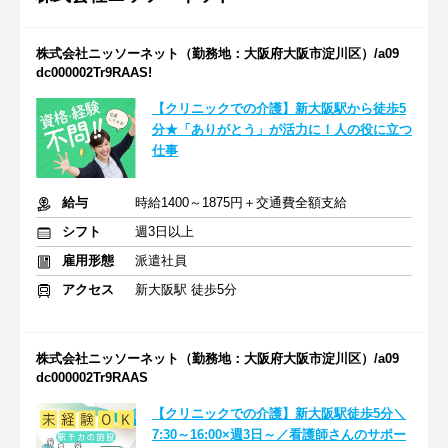
株式会社ニッソーネット（勤務地：大阪府大阪市淀川区）/a09
dc000002Tr9RAAS!
【クリニックでの介護】新大阪駅から徒歩5
分★「ありがとう」が活力に！人の役に立つ
仕事
給与
時給1400～1875円＋交通費全額支給
シフト
週3日以上
雇用形態
派遣社員
アクセス
新大阪駅 徒歩5分
株式会社ニッソーネット（勤務地：大阪府大阪市淀川区）/a09
dc000002Tr9RAAS
【クリニックでの介護】新大阪駅徒歩5分＼
7:30～16:00×週3日～／看護師さんのサポー