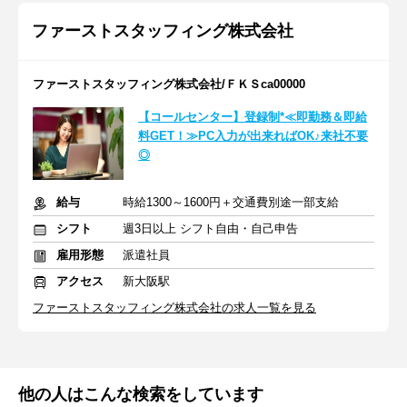
ファーストスタッフィング株式会社
ファーストスタッフィング株式会社/ＦＫＳca00000
【コールセンター】登録制*≪即勤務＆即給
料GET！≫PC入力が出来ればOK♪来社不要
◎
給与
時給1300～1600円＋交通費別途一部支給
シフト
週3日以上 シフト自由・自己申告
雇用形態
派遣社員
アクセス
新大阪駅
ファーストスタッフィング株式会社の求人一覧を見る
他の人はこんな検索をしています