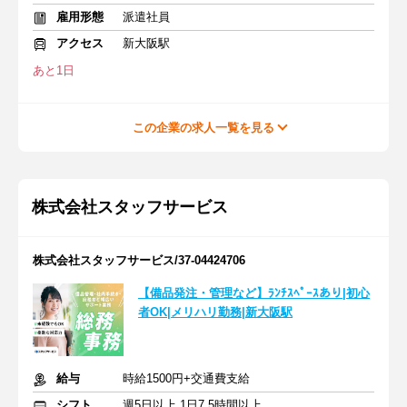
雇用形態
派遣社員
アクセス
新大阪駅
あと1日
この企業の求人一覧を見る
株式会社スタッフサービス
株式会社スタッフサービス/37-04424706
【備品発注・管理など】ﾗﾝﾁｽﾍﾟｰｽあり|初心
者OK|メリハリ勤務|新大阪駅
給与
時給1500円+交通費支給
シフト
週5日以上 1日7.5時間以上