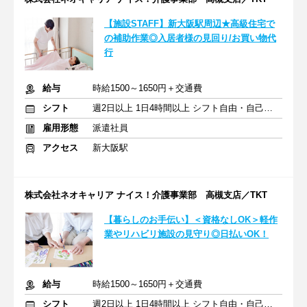
【施設STAFF】新大阪駅周辺★高級住宅で
の補助作業◎入居者様の見回り/お買い物代
行
給与
時給1500～1650円＋交通費
シフト
週2日以上 1日4時間以上 シフト自由・自己申告
雇用形態
派遣社員
アクセス
新大阪駅
株式会社ネオキャリア ナイス！介護事業部 高槻支店／TKT
【暮らしのお手伝い】＜資格なしOK＞軽作
業やリハビリ施設の見守り◎日払いOK！
給与
時給1500～1650円＋交通費
シフト
週2日以上 1日4時間以上 シフト自由・自己申告