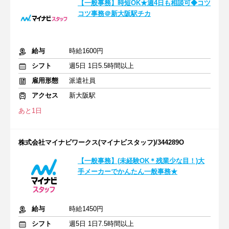
【一般事務】時短OK★週4日も相談可◆コツ
コツ事務＠新大阪駅チカ
給与
時給1600円
シフト
週5日 1日5.5時間以上
雇用形態
派遣社員
アクセス
新大阪駅
あと1日
株式会社マイナビワークス(マイナビスタッフ)/344289O
【一般事務】(未経験OK＊残業少な目！)大
手メーカーでかんたん一般事務★
給与
時給1450円
シフト
週5日 1日7.5時間以上