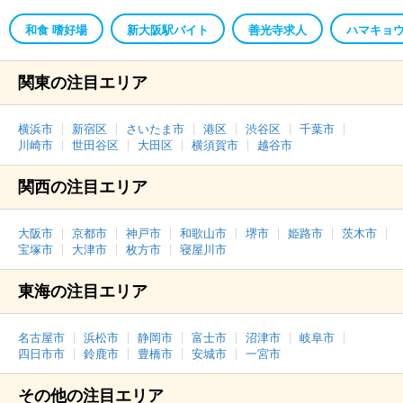
和食 嗜好場
新大阪駅バイト
善光寺求人
ハマキョウ
関東の注目エリア
横浜市
新宿区
さいたま市
港区
渋谷区
千葉市
川崎市
世田谷区
大田区
横須賀市
越谷市
関西の注目エリア
大阪市
京都市
神戸市
和歌山市
堺市
姫路市
茨木市
宝塚市
大津市
枚方市
寝屋川市
東海の注目エリア
名古屋市
浜松市
静岡市
富士市
沼津市
岐阜市
四日市市
鈴鹿市
豊橋市
安城市
一宮市
その他の注目エリア