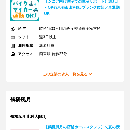
【シニア向け住宅での生活サポート】週3日
～OK◎京都市山科区♪ブランク歓迎／車通勤
OK
給与
時給1500～1875円＋交通費全額支給
シフト
週3日以上
雇用形態
派遣社員
アクセス
四宮駅 徒歩27分
この企業の求人一覧を見る
鶴橋風月
鶴橋風月 山科店[801]
【鶴橋風月の店舗ホールスタッフ】＼夏の積