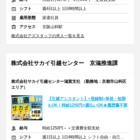
シフト
週4日以上 1日8時間以上
雇用形態
派遣社員
アクセス
京阪山科駅
株式会社アズスタッフの求人一覧を見る
株式会社サカイ引越センター 京滋推進課
株式会社サカイ引越センター滋賀支社 （勤務地：京都市山科区
エリア）
【引越アシスタント】<登録制>単発・短期
もOK！時給1250円×週払いOK★履歴書不要
給与
時給1250円～＋交通費全額支給
シフト
週1日以上 1日4時間以上 シフト自由・自己申告