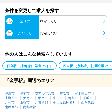
条件を変更して求人を探す
エリア
指定しない
指定しない
こだわり
他の人はこんな検索をしています
四宮駅 （京都府） 学童 バイト
四宮駅 （京都府） 訪問介護 バ
「金手駅」周辺のエリア
甲府市
甲斐市
南アルプス市
笛吹市
富士吉田市
上野原市
大月市
甲州市
中央市
都留市
韮崎市
北杜市
山梨市
北都留郡
中巨摩郡昭和町
西八代郡
南巨摩郡
南都留郡