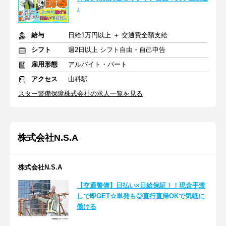
♪
給与
日給1万円以上 ＋ 交通費全額支給
シフト
週2日以上 シフト自由・自己申告
雇用形態
アルバイト・パート
アクセス
山科駅
スター警備保障株式会社の求人一覧を見る
株式会社N.S.A
株式会社N.S.A
【交通警備】日払い×日給保証！！現金手渡
しで即GET☆単発も◎直行直帰OKで気軽に
働ける