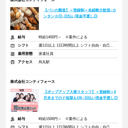
【パンの製造】＜登録制＞未経験大歓迎♪カ
ンタン☆◎♪日払い現金手渡し◎
給与
時給1400円～ ※案件による
シフト
週1日以上 1日2時間以上 シフト自由・自己申告
雇用形態
派遣社員
アクセス
烏丸駅
株式会社コンティフォース
【ポップアップ入替スタッフ】＜登録制＞8
月末までのド短期もOK♪日払い現金手渡し◎
給与
時給1500円～ ※案件による
シフト
週1日以上 1日2時間以上 シフト自由・自己申告