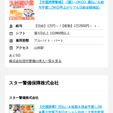
【交通誘導警備】《週1～OK◎》週払い＆給
与手渡しOK◎早上がりでも日給全額保証♪
給与
【日給】1万円～ /【夜勤】1万2550円～ ＋交通費一部支給
シフト
週1日以上 1日8時間以上
雇用形態
アルバイト・パート
アクセス
山科駅
あと5日
株式会社現代警備の求人一覧を見る
スター警備保障株式会社
スター警備株式会社
【交通誘導】日払い＆短期＆現金手渡しOK
★暑さ対策万全◎オシャレ自由！大学生歓迎