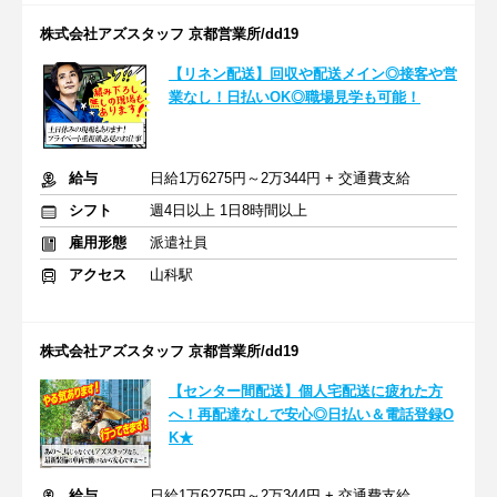
株式会社アズスタッフ 京都営業所/dd19
【リネン配送】回収や配送メイン◎接客や営
業なし！日払いOK◎職場見学も可能！
給与
日給1万6275円～2万344円 + 交通費支給
シフト
週4日以上 1日8時間以上
雇用形態
派遣社員
アクセス
山科駅
株式会社アズスタッフ 京都営業所/dd19
【センター間配送】個人宅配送に疲れた方
へ！再配達なしで安心◎日払い＆電話登録O
K★
給与
日給1万6275円～2万344円 + 交通費支給