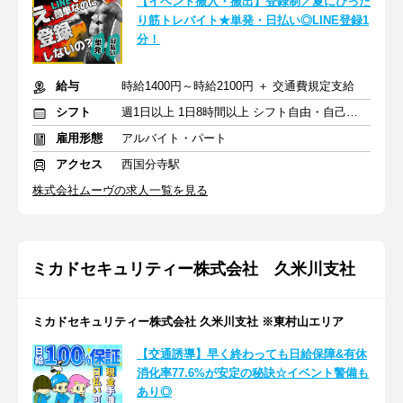
【イベント搬入・搬出】登録制／夏にぴった
り筋トレバイト★単発・日払い◎LINE登録1
分！
給与
時給1400円～時給2100円 ＋ 交通費規定支給
シフト
週1日以上 1日8時間以上 シフト自由・自己申告
雇用形態
アルバイト・パート
アクセス
西国分寺駅
株式会社ムーヴの求人一覧を見る
ミカドセキュリティー株式会社 久米川支社
ミカドセキュリティー株式会社 久米川支社 ※東村山エリア
【交通誘導】早く終わっても日給保障&有休
消化率77.6%が安定の秘訣☆イベント警備も
あり◎