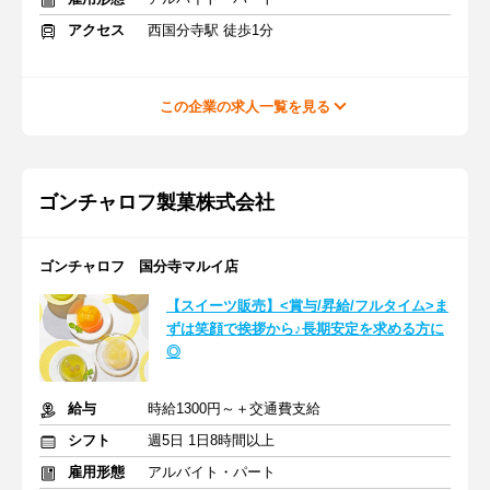
アクセス
西国分寺駅 徒歩1分
この企業の求人一覧を見る
ゴンチャロフ製菓株式会社
ゴンチャロフ 国分寺マルイ店
【スイーツ販売】<賞与/昇給/フルタイム>ま
ずは笑顔で挨拶から♪長期安定を求める方に
◎
給与
時給1300円～＋交通費支給
シフト
週5日 1日8時間以上
雇用形態
アルバイト・パート