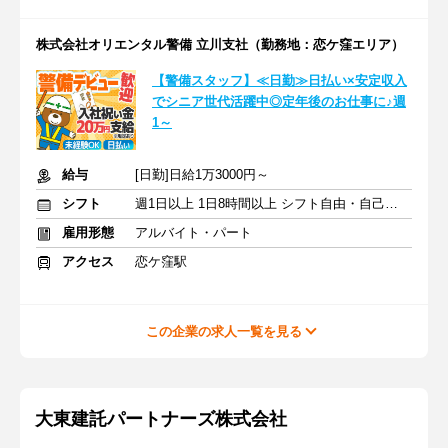
株式会社オリエンタル警備 立川支社（勤務地：恋ケ窪エリア）
【警備スタッフ】≪日勤≫日払い×安定収入
でシニア世代活躍中◎定年後のお仕事に♪週
1～
給与
[日勤]日給1万3000円～
シフト
週1日以上 1日8時間以上 シフト自由・自己申告
雇用形態
アルバイト・パート
アクセス
恋ケ窪駅
この企業の求人一覧を見る
大東建託パートナーズ株式会社