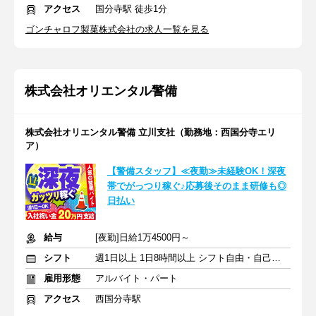
アクセス
国分寺駅 徒歩1分
ゴンチャロフ製菓株式会社の求人一覧を見る
株式会社オリエンタル警備
株式会社オリエンタル警備 立川支社（勤務地：西国分寺エリ
ア）
【警備スタッフ】≪夜勤≫未経験OK！深夜
帯でがっつり稼ぐ♪応募後そのまま研修も◎
日払い
給与
[夜勤]日給1万4500円～
シフト
週1日以上 1日8時間以上 シフト自由・自己申告
雇用形態
アルバイト・パート
アクセス
西国分寺駅