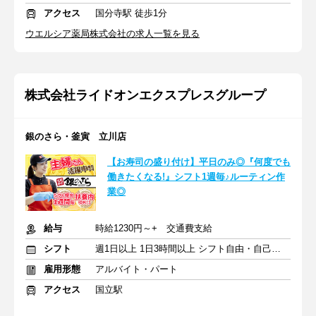
アクセス
国分寺駅 徒歩1分
ウエルシア薬局株式会社の求人一覧を見る
株式会社ライドオンエクスプレスグループ
銀のさら・釜寅 立川店
【お寿司の盛り付け】平日のみ◎『何度でも
働きたくなる!』シフト1週毎♪ルーティン作
業◎
給与
時給1230円～+ 交通費支給
シフト
週1日以上 1日3時間以上 シフト自由・自己申告
雇用形態
アルバイト・パート
アクセス
国立駅