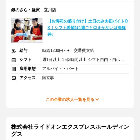
銀のさら・釜寅 立川店
【お寿司の盛り付け】土日のみ★初バイトO
K！シフト希望は1週ごと◎まかないは海鮮
丼♪
給与
時給1230円～+ 交通費支給
シフト
週1日以上 1日3時間以上 シフト自由・自己申告
雇用形態
アルバイト・パート
アクセス
国立駅
この企業の求人一覧を見る
株式会社ライドオンエクスプレスホールディン
グス