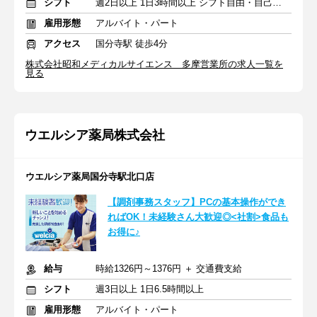
シフト
週2日以上 1日3時間以上 シフト自由・自己申告
雇用形態
アルバイト・パート
アクセス
国分寺駅 徒歩4分
株式会社昭和メディカルサイエンス 多摩営業所の求人一覧を
見る
ウエルシア薬局株式会社
ウエルシア薬局国分寺駅北口店
【調剤事務スタッフ】PCの基本操作ができ
ればOK！未経験さん大歓迎◎<社割>食品も
お得に♪
給与
時給1326円～1376円 ＋ 交通費支給
シフト
週3日以上 1日6.5時間以上
雇用形態
アルバイト・パート