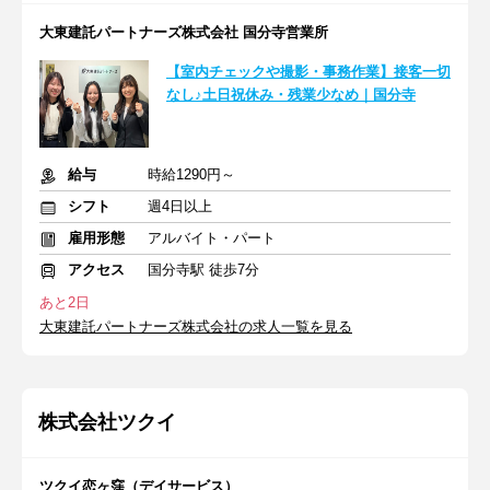
大東建託パートナーズ株式会社 国分寺営業所
【室内チェックや撮影・事務作業】接客一切
なし♪土日祝休み・残業少なめ｜国分寺
給与
時給1290円～
シフト
週4日以上
雇用形態
アルバイト・パート
アクセス
国分寺駅 徒歩7分
あと2日
大東建託パートナーズ株式会社の求人一覧を見る
株式会社ツクイ
ツクイ恋ヶ窪（デイサービス）