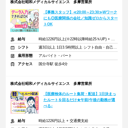
株式会社昭和メディカルサイエンス 多摩営業所
【事務スタッフ】≪20:00～23:30≫Wワーク
にも◎医療関係の会社／知識ゼロからスター
トOK
給与
時給1226円以上(※22時以降時給25％UP) + 交通費支給
シフト
週3日以上 1日3.5時間以上 シフト自由・自己申告
雇用形態
アルバイト・パート
アクセス
国分寺駅 徒歩4分
株式会社昭和メディカルサイエンス 多摩営業所
【医療検体のルート集荷・配送】1日決まっ
たルートを回るだけ★午前/午後の勤務が選
べる♪
給与
時給1226円以上 + 交通費支給