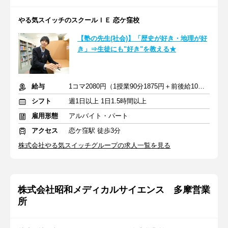
やる気スイッチのスクールＩＥ 恋ケ窪校
【塾の先生(社会)】「歴史が好き・地理が好
き」⇒生徒にも"好き"を教える★
給与
1コマ2080円（1授業90分1875円＋前後給10分205円）
シフト
週1日以上 1日1.5時間以上
雇用形態
アルバイト・パート
アクセス
恋ケ窪駅 徒歩3分
株式会社やる気スイッチグループの求人一覧を見る
株式会社昭和メディカルサイエンス 多摩営業
所