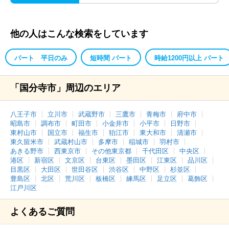
他の人はこんな検索をしています
パート 平日のみ
短時間 パート
時給1200円以上 パート
「国分寺市」周辺のエリア
八王子市
立川市
武蔵野市
三鷹市
青梅市
府中市
昭島市
調布市
町田市
小金井市
小平市
日野市
東村山市
国立市
福生市
狛江市
東大和市
清瀬市
東久留米市
武蔵村山市
多摩市
稲城市
羽村市
あきる野市
西東京市
その他東京都
千代田区
中央区
港区
新宿区
文京区
台東区
墨田区
江東区
品川区
目黒区
大田区
世田谷区
渋谷区
中野区
杉並区
豊島区
北区
荒川区
板橋区
練馬区
足立区
葛飾区
江戸川区
よくあるご質問