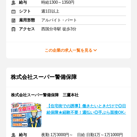
給与
時給1300～1350円
シフト
週1日以上
雇用形態
アルバイト・パート
アクセス
西国分寺駅 徒歩3分
この企業の求人一覧を見る
株式会社スーパー警備保障
株式会社スーパー警備保障 三鷹本社
【住宅街での誘導】働きたいときだけで◎日
給保障★経験不要！週払い◎手ぶら面接OK♪
給与
夜勤:1万3000円～ 日給:日勤1万～1万1000円