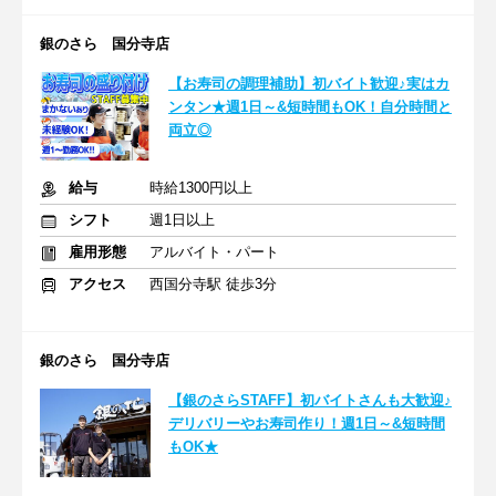
銀のさら 国分寺店
【お寿司の調理補助】初バイト歓迎♪実はカ
ンタン★週1日～&短時間もOK！自分時間と
両立◎
給与
時給1300円以上
シフト
週1日以上
雇用形態
アルバイト・パート
アクセス
西国分寺駅 徒歩3分
銀のさら 国分寺店
【銀のさらSTAFF】初バイトさんも大歓迎♪
デリバリーやお寿司作り！週1日～&短時間
もOK★