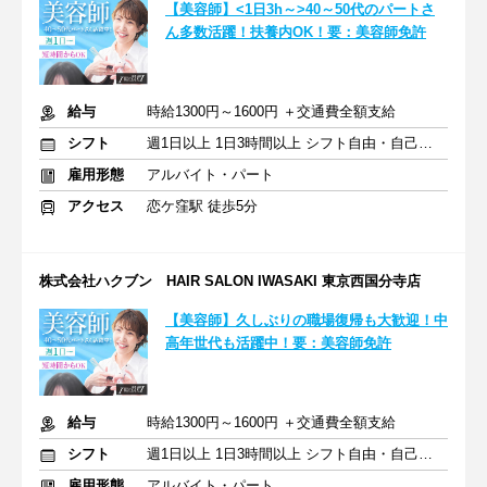
【美容師】<1日3h～>40～50代のパートさ
ん多数活躍！扶養内OK！要：美容師免許
給与
時給1300円～1600円 ＋交通費全額支給
シフト
週1日以上 1日3時間以上 シフト自由・自己申告
雇用形態
アルバイト・パート
アクセス
恋ケ窪駅 徒歩5分
株式会社ハクブン HAIR SALON IWASAKI 東京西国分寺店
【美容師】久しぶりの職場復帰も大歓迎！中
高年世代も活躍中！要：美容師免許
給与
時給1300円～1600円 ＋交通費全額支給
シフト
週1日以上 1日3時間以上 シフト自由・自己申告
雇用形態
アルバイト・パート