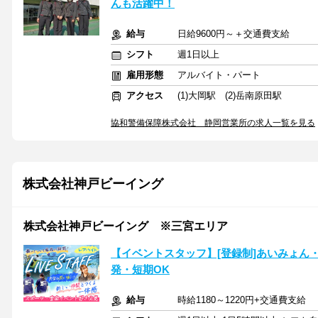
んも活躍中！
給与
日給9600円～＋交通費支給
シフト
週1日以上
雇用形態
アルバイト・パート
アクセス
(1)大岡駅 (2)岳南原田駅
協和警備保障株式会社 静岡営業所の求人一覧を見る
株式会社神戸ビーイング
株式会社神戸ビーイング ※三宮エリア
【イベントスタッフ】[登録制]あいみょん・
発・短期OK
給与
時給1180～1220円+交通費支給