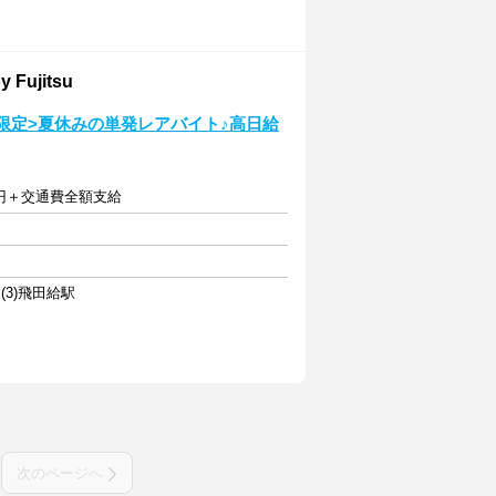
ujitsu
29限定>夏休みの単発レアバイト♪高日給
25円＋交通費全額支給
(3)飛田給駅
次のページへ