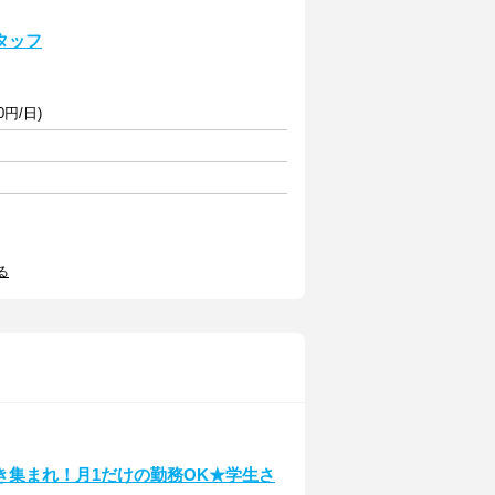
タッフ
0円/日)
る
き集まれ！月1だけの勤務OK★学生さ