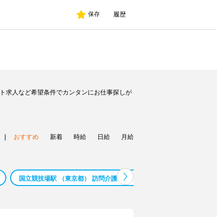
履歴
保存
イト求人など希望条件でカンタンにお仕事探しが
|
おすすめ
新着
時給
日給
月給
国立競技場駅 （東京都） 訪問介護 バイト
国立競技場駅 （東京