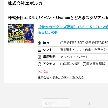
株式会社エボルカ
株式会社エボルカ/イベント Uvanceとどろきスタジアム by F
【サッカーグッズ販売】<8/8・15・21・
＆日払いOK
給与
①日給1万2150円 ②日給1万28
シフト
週1日以上 シフト自由・自己申告
雇用形態
アルバイト・パート
アクセス
(1)武蔵小杉駅 (2)国立競技場駅 
あと1日
株式会社エボルカの求人一覧を見る
1
前のページへ