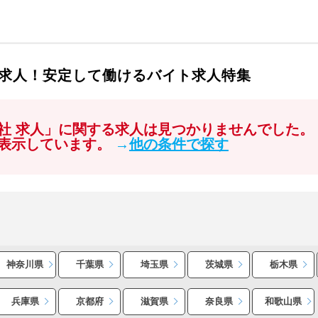
求人！安定して働けるバイト求人特集
社 求人」に関する求人は見つかりませんでした。
表示しています。
→
他の条件で探す
神奈川県
千葉県
埼玉県
茨城県
栃木県
兵庫県
京都府
滋賀県
奈良県
和歌山県