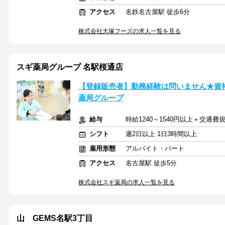
アクセス
名鉄名古屋駅 徒歩6分
株式会社大塚フーズの求人一覧を見る
スギ薬局グループ 名駅桜通店
【登録販売者】勤務経験は問いません★資
薬局グループ
給与
時給1240～1540円以上＋交通費
シフト
週2日以上 1日3時間以上
雇用形態
アルバイト・パート
アクセス
名古屋駅 徒歩5分
株式会社スギ薬局の求人一覧を見る
山 GEMS名駅3丁目