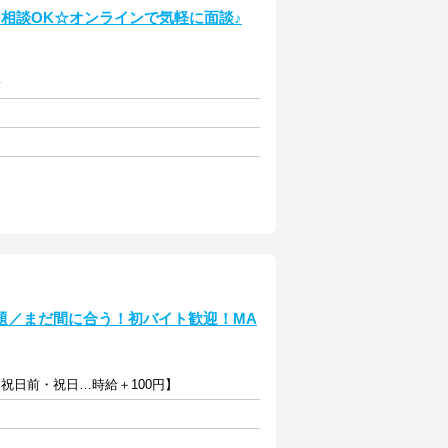
相談OK☆オンラインで気軽に面談♪
給
題／まだ間に合う！初バイト歓迎！MA
土・祝日前・祝日…時給＋100円】