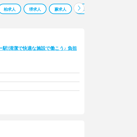
柏求人
堺求人
蕨求人
鳳求人
寮 監 求人 求人
ー駅!清潔で快適な施設で働こう♪ 負担