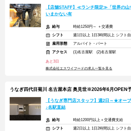
【店舗STAFF】≪ランチ限定≫「世界の
いまかない有
給与
時給1250円～ ＋交通費
シフト
週1日以上 1日3時間以上 シフト
雇用形態
アルバイト・パート
アクセス
(1)名古屋駅 (2)名古屋駅
あと3日
株式会社エスワイフードの求人一覧を見る
うなぎ四代目菊川 名古屋本店 奥見世※2026年6月OPEN
【うなぎ専門店スタッフ】週2日～★オープ
♪名駅直結
給与
時給1200円以上＋交通費支給
シフト
週2日以上 1日2時間以上 シフト