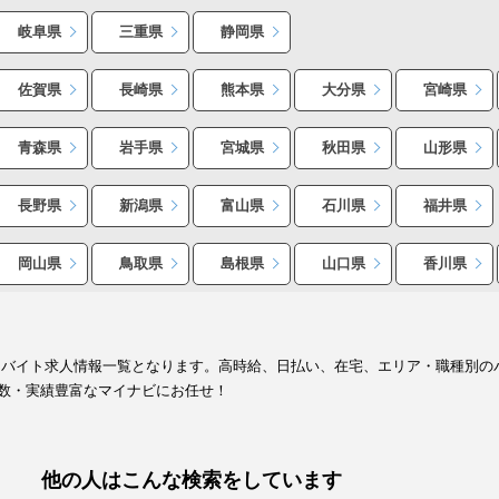
岐阜県
三重県
静岡県
佐賀県
長崎県
熊本県
大分県
宮崎県
青森県
岩手県
宮城県
秋田県
山形県
長野県
新潟県
富山県
石川県
福井県
岡山県
鳥取県
島根県
山口県
香川県
・バイト求人情報一覧となります。高時給、日払い、在宅、エリア・職種別の
数・実績豊富なマイナビにお任せ！
他の人はこんな検索をしています