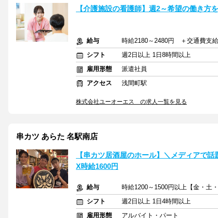
【介護施設の看護師】週2～希望の働き方を
給与
時給2180～2480円 ＋交通費支
シフト
週2日以上 1日8時間以上
雇用形態
派遣社員
アクセス
浅間町駅
株式会社ユーオーエス の求人一覧を見る
串カツ あらた 名駅南店
【串カツ居酒屋のホール】＼メディアで話
X時給1600円
給与
時給1200～1500円以上【金・
シフト
週2日以上 1日4時間以上
雇用形態
アルバイト・パート