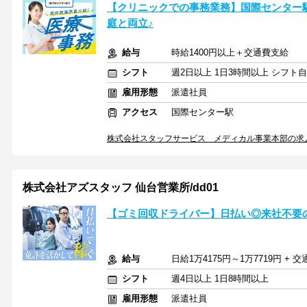
【クリニックでの事務業務】国際センター
庭と両立♪
給与
時給1400円以上＋交通費支給
シフト
週2日以上 1日3時間以上 シフト
雇用形態
派遣社員
アクセス
国際センター駅
株式会社スタッフサービス メディカル事業本部の求
株式会社アズスタッフ 仙台営業所/dd01
【ゴミ回収ドライバー】日払い◎来社不要
給与
日給1万4175円～1万7719円 + 
シフト
週4日以上 1日8時間以上
雇用形態
派遣社員