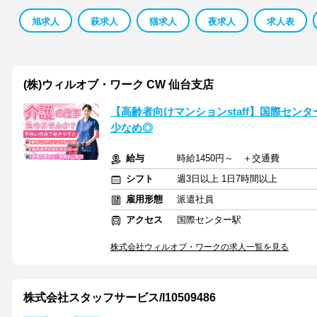
旭求人
萩求人
猫求人
夜求人
求人表
(株)ウィルオブ・ワーク CW 仙台支店
【高齢者向けマンションstaff】国際センタ
少なめ◎
給与
時給1450円～ ＋交通費
シフト
週3日以上 1日7時間以上
雇用形態
派遣社員
アクセス
国際センター駅
株式会社ウィルオブ・ワークの求人一覧を見る
株式会社スタッフサービス/I10509486