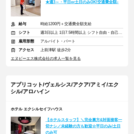
★週3～・平日or土日のみOK!交通費全額♪
給与
時給1200円＋交通費全額支給
シフト
週3日以上 1日7.5時間以上 シフト自由・自己申告
雇用形態
アルバイト・パート
アクセス
上前津駅 徒歩2分
エヌビーエス株式会社の求人一覧を見る
アプリコット/ヴェルシス/アクア/アミイ/エク
シル/アロハイン
ホテル エクシルセイフハウス
【ホテルスタッフ】＼完全裏方&対面接客一
切ナシ／未経験の方も歓迎☆平日のみ/土日
のみ可