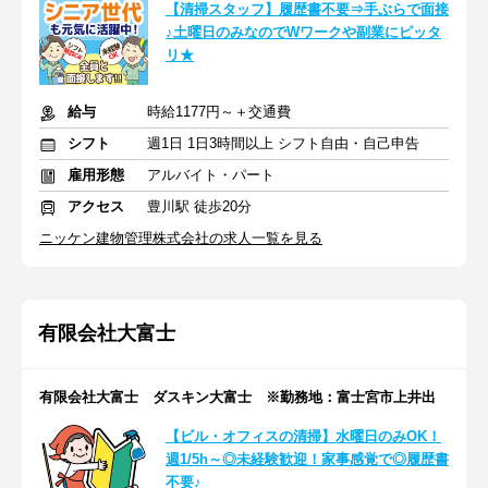
【清掃スタッフ】履歴書不要⇒手ぶらで面接
♪土曜日のみなのでWワークや副業にピッタ
リ★
給与
時給1177円～＋交通費
シフト
週1日 1日3時間以上 シフト自由・自己申告
雇用形態
アルバイト・パート
アクセス
豊川駅 徒歩20分
ニッケン建物管理株式会社の求人一覧を見る
有限会社大富士
有限会社大富士 ダスキン大富士 ※勤務地：富士宮市上井出
【ビル・オフィスの清掃】水曜日のみOK！
週1/5h～◎未経験歓迎！家事感覚で◎履歴書
不要♪