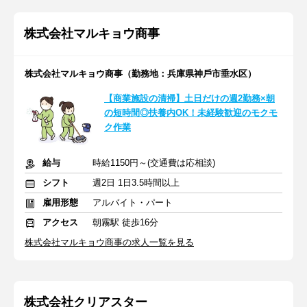
株式会社マルキョウ商事
株式会社マルキョウ商事（勤務地：兵庫県神⼾市垂⽔区）
【商業施設の清掃】土日だけの週2勤務×朝
の短時間◎扶養内OK！未経験歓迎のモクモ
ク作業
給与
時給1150円～(交通費は応相談)
シフト
週2日 1日3.5時間以上
雇用形態
アルバイト・パート
アクセス
朝霧駅 徒歩16分
株式会社マルキョウ商事の求人一覧を見る
株式会社クリアスター