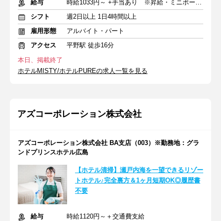
給与
時給1033円～ +手当あり ※昇給・ミニボーナスあり
シフト
週2日以上 1日4時間以上
雇用形態
アルバイト・パート
アクセス
平野駅 徒歩16分
本日、掲載終了
ホテルMISTY/ホテルPUREの求人一覧を見る
アズコーポレーション株式会社
アズコーポレーション株式会社 BA支店（003）※勤務地：グラ
ンドプリンスホテル広島
【ホテル清掃】瀬戸内海を一望できるリゾー
トホテル♪完全裏方＆1ヶ月短期OK◎履歴書
不要
給与
時給1120円～＋交通費支給