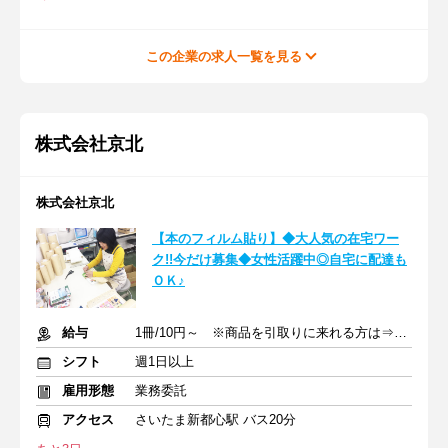
この企業の求人一覧を見る
株式会社京北
株式会社京北
【本のフィルム貼り】◆大人気の在宅ワー
ク!!今だけ募集◆女性活躍中◎自宅に配達も
ＯＫ♪
給与
1冊/10円～ ※商品を引取りに来れる方は⇒1冊/12円～
シフト
週1日以上
雇用形態
業務委託
アクセス
さいたま新都心駅 バス20分