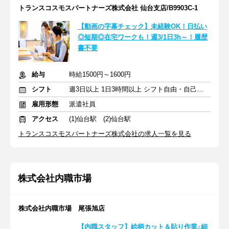
トランスコスモスパートナーズ株式会社 仙台支店/B9903C-1
【動画の字幕チェック】未経験OK！日払い
◎短期◎在宅ワークも！週3/1日3h～！履歴
書不要
給与
時給1500円～1600円
シフト
週3日以上 1日3時間以上 シフト自由・自己申告
雇用形態
派遣社員
アクセス
(1)仙台駅 (2)仙台駅
トランスコスモスパートナーズ株式会社の求人一覧を見る
株式会社内職市場
株式会社内職市場 尾張旭店
【内職スタッフ】絵柄カット＆貼り作業♪細