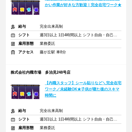
かい作業が好きな方歓迎！完全在宅ワーク★
給与
完全出来高制
シフト
週3日以上 1日4時間以上 シフト自由・自己申告
雇用形態
業務委託
アクセス
藤が丘駅 車8分
株式会社内職市場 多治見248号店
【内職スタッフ】シール貼りなど＼完全在宅
ワーク／未経験OK★子供が寝た後のスキマ
時間に
給与
完全出来高制
シフト
週3日以上 1日4時間以上 シフト自由・自己申告
雇用形態
業務委託