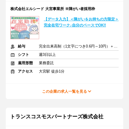
株式会社エルシード 大宮事業所 ※障がい者採用枠
【データ入力】＜障がいをお持ちの方限定＞
完全在宅ワーク♪自分のペースでOK!!
給与
完全出来高制（1文字につき0.6円～10円）＋皆勤手当
シフト
週3日以上
雇用形態
業務委託
アクセス
大宮駅 徒歩1分
この企業の求人一覧を見る
トランスコスモスパートナーズ株式会社