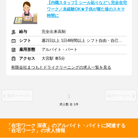
【内職スタッフ】シール貼りなど＼完全在宅
ワーク／未経験OK★子供が寝た後のスキマ
時間に
給与
完全出来高制
シフト
週2日以上 1日4時間以上 シフト自由・自己申告
雇用形態
アルバイト・パート
アクセス
大宮駅 車5分
有限会社まつもとドライクリーニングの求人一覧を見る
1
前のページへ
次のページへ
求人数 全
1
件
「在宅ワーク 深夜」のアルバイト・バイトに関連する
「在宅ワーク」の求人情報