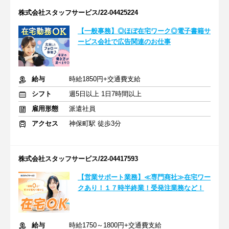
株式会社スタッフサービス/22-04425224
【一般事務】◎ほぼ在宅ワーク◎電子書籍サ
ービス会社で広告関連のお仕事
給与
時給1850円+交通費支給
シフト
週5日以上 1日7時間以上
雇用形態
派遣社員
アクセス
神保町駅 徒歩3分
株式会社スタッフサービス/22-04417593
【営業サポート業務】≪専門商社≫在宅ワー
クあり！１７時半終業！受発注業務など！
給与
時給1750～1800円+交通費支給