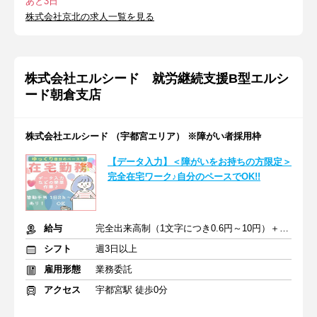
あと3日
株式会社京北の求人一覧を見る
株式会社エルシード 就労継続支援B型エルシ
ード朝倉支店
株式会社エルシード （宇都宮エリア） ※障がい者採用枠
【データ入力】＜障がいをお持ちの方限定＞
完全在宅ワーク♪自分のペースでOK!!
給与
完全出来高制（1文字につき0.6円～10円）＋皆勤手当
シフト
週3日以上
雇用形態
業務委託
アクセス
宇都宮駅 徒歩0分