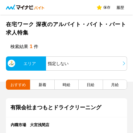
保存
履歴
在宅ワーク 深夜のアルバイト・バイト・パート
求人特集
1
検索結果
件
エリア
指定しない
おすすめ
新着
時給
日給
月給
有限会社まつもとドライクリーニング
内職市場 大宮浅間店