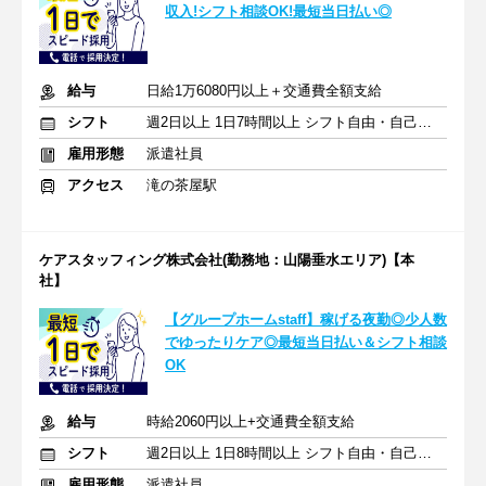
収入!シフト相談OK!最短当日払い◎
給与
日給1万6080円以上＋交通費全額支給
シフト
週2日以上 1日7時間以上 シフト自由・自己申告
雇用形態
派遣社員
アクセス
滝の茶屋駅
ケアスタッフィング株式会社(勤務地：山陽垂水エリア)【本
社】
【グループホームstaff】稼げる夜勤◎少人数
でゆったりケア◎最短当日払い＆シフト相談
OK
給与
時給2060円以上+交通費全額支給
シフト
週2日以上 1日8時間以上 シフト自由・自己申告
雇用形態
派遣社員