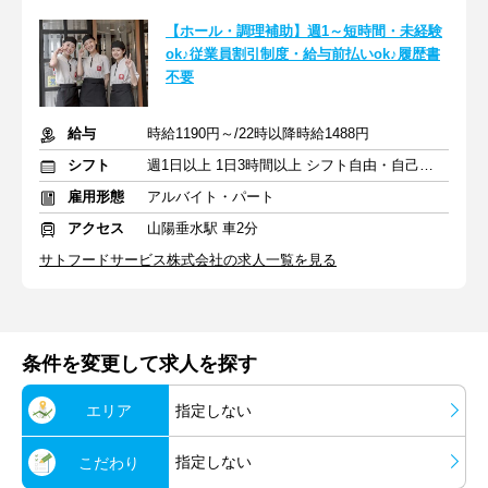
【ホール・調理補助】週1～短時間・未経験
ok♪従業員割引制度・給与前払いok♪履歴書
不要
給与
時給1190円～/22時以降時給1488円
シフト
週1日以上 1日3時間以上 シフト自由・自己申告
雇用形態
アルバイト・パート
アクセス
山陽垂水駅 車2分
サトフードサービス株式会社の求人一覧を見る
条件を変更して求人を探す
エリア
指定しない
指定しない
こだわり