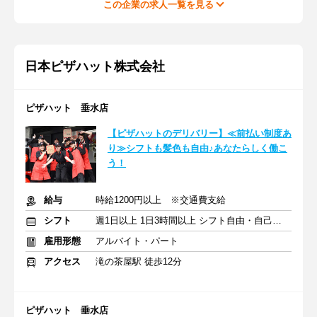
この企業の求人一覧を見る
日本ピザハット株式会社
ピザハット 垂水店
【ピザハットのデリバリー】≪前払い制度あ
り≫シフトも髪色も自由♪あなたらしく働こ
う！
給与
時給1200円以上 ※交通費支給
シフト
週1日以上 1日3時間以上 シフト自由・自己申告
雇用形態
アルバイト・パート
アクセス
滝の茶屋駅 徒歩12分
ピザハット 垂水店