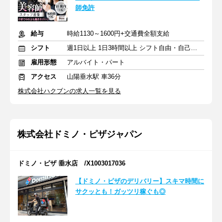
師免許
給与
時給1130～1600円+交通費全額支給
シフト
週1日以上 1日3時間以上 シフト自由・自己申告
雇用形態
アルバイト・パート
アクセス
山陽垂水駅 車36分
株式会社ハクブンの求人一覧を見る
株式会社ドミノ・ピザジャパン
ドミノ・ピザ 垂水店 /X1003017036
【ドミノ・ピザのデリバリー】スキマ時間に
サクッとも！ガッツリ稼ぐも◎