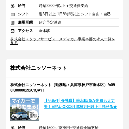
給与
時給2300円以上＋交通費支給
シフト
週3日以上 1日8時間以上 シフト自由・自己申告
雇用形態
紹介予定派遣
アクセス
垂水駅
株式会社スタッフサービス メディカル事業本部の求人一覧を
見る
株式会社ニッソーネット
株式会社ニッソーネット（勤務地：兵庫県神戸市垂水区）/a09
0K00000x9xCIQAY!
【サ高住│介護職】垂水駅/急な出費も大丈
夫！日払いOK◎月収26万円以上目指せる★
給与
時給1500～1875円+交通費全額支給