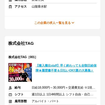
アクセス
山陽垂水駅
この企業の求人一覧を見る
株式会社TAG
株式会社TAG［001］
【搬入搬出staff】早く終わっても全額日給保
障★履歴書不要＆日払いOK!!夏の大募集♬
給与
日給18,000円～30,000円＋交通費支給 ※1現場6000円
シフト
週1日以上 1日4時間以上 シフト自由・自己申告
雇用形態
アルバイト・パート