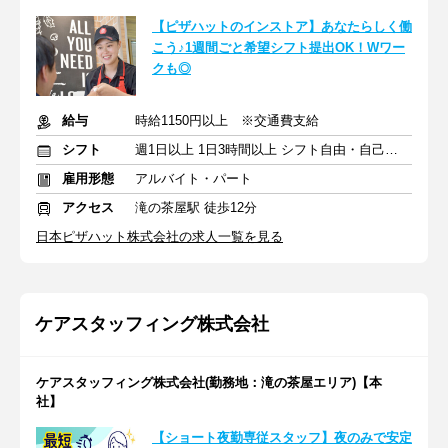
【ピザハットのインストア】あなたらしく働
こう♪1週間ごと希望シフト提出OK！Wワー
クも◎
給与
時給1150円以上 ※交通費支給
シフト
週1日以上 1日3時間以上 シフト自由・自己申告
雇用形態
アルバイト・パート
アクセス
滝の茶屋駅 徒歩12分
日本ピザハット株式会社の求人一覧を見る
ケアスタッフィング株式会社
ケアスタッフィング株式会社(勤務地：滝の茶屋エリア)【本
社】
【ショート夜勤専従スタッフ】夜のみで安定