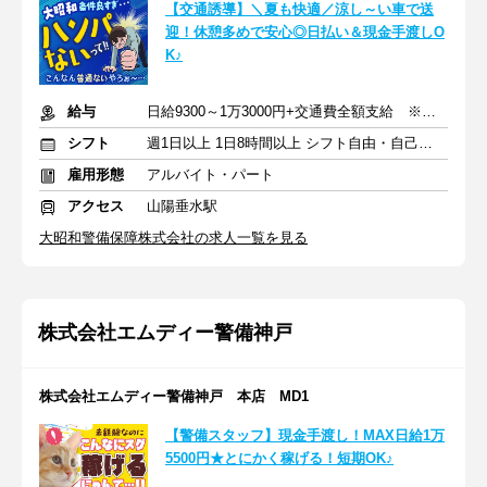
【交通誘導】＼夏も快適／涼し～い車で送
迎！休憩多めで安心◎日払い＆現金手渡しO
K♪
給与
日給9300～1万3000円+交通費全額支給 ※深夜手当含む
シフト
週1日以上 1日8時間以上 シフト自由・自己申告
雇用形態
アルバイト・パート
アクセス
山陽垂水駅
大昭和警備保障株式会社の求人一覧を見る
株式会社エムディー警備神戸
株式会社エムディー警備神戸 本店 MD1
【警備スタッフ】現金手渡し！MAX日給1万
5500円★とにかく稼げる！短期OK♪