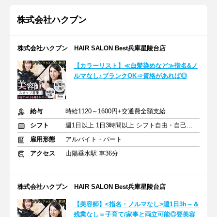
株式会社ハクブン
株式会社ハクブン HAIR SALON Best兵庫星陵台店
【カラーリスト】≪白髪染めなど≫指名&ノ
ルマなし♪ブランクOK⇒資格があれば◎
給与
時給1120～1600円+交通費全額支給
シフト
週1日以上 1日3時間以上 シフト自由・自己申告
雇用形態
アルバイト・パート
アクセス
山陽垂水駅 車36分
株式会社ハクブン HAIR SALON Best兵庫星陵台店
【美容師】<指名・ノルマなし>週1日3h～＆
残業なし＝子育て/家事と両立可能◎要美容