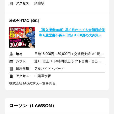
アクセス
須磨駅
株式会社TAG［001］
【搬入搬出staff】早く終わっても全額日給保
障★履歴書不要＆日払いOK!!夏の大募集♬
給与
日給18,000円～30,000円＋交通費支給 ※1現場6000円
シフト
週1日以上 1日4時間以上 シフト自由・自己申告
雇用形態
アルバイト・パート
アクセス
山陽垂水駅
株式会社TAGの求人一覧を見る
ローソン（LAWSON）