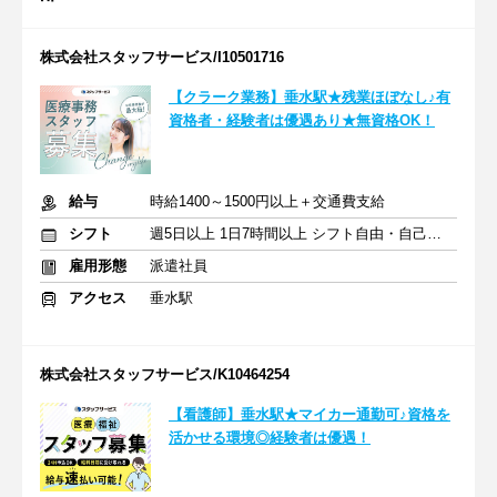
株式会社スタッフサービス/I10501716
【クラーク業務】垂水駅★残業ほぼなし♪有
資格者・経験者は優遇あり★無資格OK！
給与
時給1400～1500円以上＋交通費支給
シフト
週5日以上 1日7時間以上 シフト自由・自己申告
雇用形態
派遣社員
アクセス
垂水駅
株式会社スタッフサービス/K10464254
【看護師】垂水駅★マイカー通勤可♪資格を
活かせる環境◎経験者は優遇！