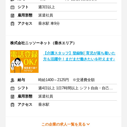
シフト
週3日以上
雇用形態
派遣社員
アクセス
垂水駅 車9分
株式会社ニッソーネット（垂水エリア）
【介護スタッフ】登録制│育児が落ち着いた
方も活躍中！まだまだ働きたいを叶えます♪
給与
時給1400～2125円 ※交通費全額
シフト
週4日以上 1日7時間以上 シフト自由・自己申告
雇用形態
派遣社員
アクセス
垂水駅
この企業の求人一覧を見る