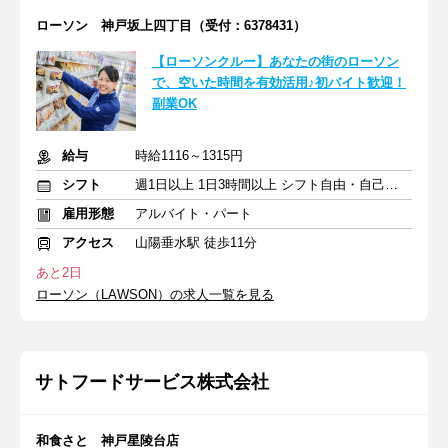
ローソン 神戸坂上四丁目（受付：6378431）
【ローソンクルー】あなたの街のローソン
で、空いた時間を有効活用♪初バイト歓迎！
副業OK
給与
時給1116～1315円
シフト
週1日以上 1日3時間以上 シフト自由・自己申告
雇用形態
アルバイト・パート
アクセス
山陽垂水駅 徒歩11分
あと2日
ローソン（LAWSON）の求人一覧を見る
サトフードサービス株式会社
和食さと 神戸星陵台店