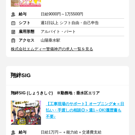
給与
日給9000円～1万5500円
シフト
週1日以上 シフト自由・自己申告
雇用形態
アルバイト・パート
アクセス
山陽垂水駅
株式会社エムディー警備神戸の求人一覧を見る
翔絆SIG
翔絆SIG (しょうきしぐ) ※勤務地：垂水区エリア
【工事現場のサポート】オープニング★＜日
払い・手渡しの相談◎＞週1～OK!履歴書も
不要♪
給与
日給1万円～＋能力給＋交通費支給