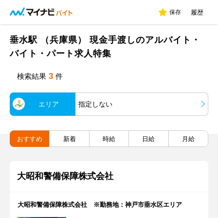
保存
履歴
垂水駅 （兵庫県） 現金手渡しのアルバイト・
バイト・パート求人特集
3
検索結果
件
エリア
指定しない
おすすめ
新着
時給
日給
月給
大昭和警備保障株式会社
大昭和警備保障株式会社 ※勤務地：神戸市垂水区エリア