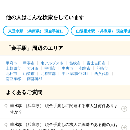
他の人はこんな検索をしています
東垂水駅 （兵庫県） 現金手渡し
山陽垂水駅 （兵庫県） 現金手
「金手駅」周辺のエリア
甲府市
甲斐市
南アルプス市
笛吹市
富士吉田市
上野原市
大月市
甲州市
中央市
都留市
韮崎市
北杜市
山梨市
北都留郡
中巨摩郡昭和町
西八代郡
南巨摩郡
南都留郡
よくあるご質問
垂水駅 （兵庫県） 現金手渡しに関連する求人は何件ありま
すか？
垂水駅 （兵庫県） 現金手渡しの求人に興味のある他の人は