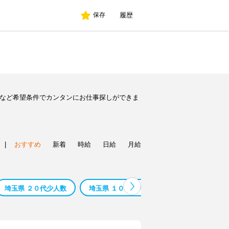
履歴
保存
人など希望条件でカンタンにお仕事探しができま
|
おすすめ
新着
時給
日給
月給
埼玉県 ２０代少人数
埼玉県 １０代少人数
埼玉県 ６０代 少