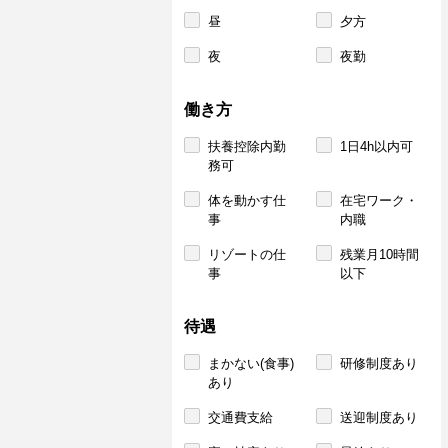
昼
夕方
夜
夜勤
働き方
扶養控除内勤
1日4h以内可
務可
体を動かす仕
在宅ワーク・
事
内職
リゾートの仕
残業月10時間
事
以下
待遇
まかない(食事)
研修制度あり
あり
交通費支給
送迎制度あり