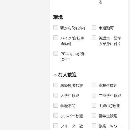
る
環境
駅から5分以内
車通勤可
バイク/自転車
英語力・語学
通勤可
力が身に付く
PCスキルが身
に付く
～な人歓迎
未経験者歓迎
高校生歓迎
大学生歓迎
二部学生歓迎
学歴不問
主婦(夫)歓迎
シルバー歓迎
留学生歓迎
フリーター歓
副業・Ｗワー