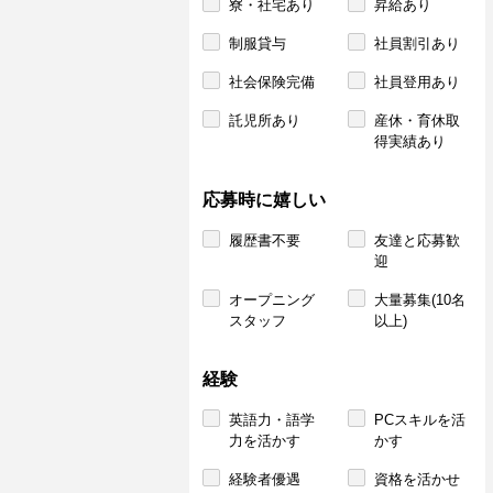
寮・社宅あり
昇給あり
制服貸与
社員割引あり
社会保険完備
社員登用あり
託児所あり
産休・育休取
得実績あり
応募時に嬉しい
履歴書不要
友達と応募歓
迎
オープニング
大量募集(10名
スタッフ
以上)
経験
英語力・語学
PCスキルを活
力を活かす
かす
経験者優遇
資格を活かせ