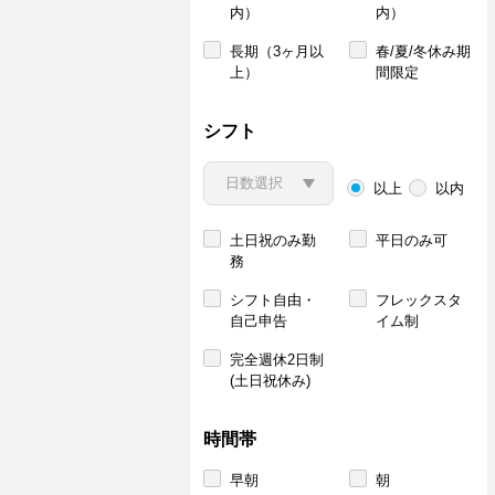
内）
内）
長期（3ヶ月以
春/夏/冬休み期
上）
間限定
シフト
以上
以内
土日祝のみ勤
平日のみ可
務
シフト自由・
フレックスタ
自己申告
イム制
完全週休2日制
(土日祝休み)
時間帯
早朝
朝