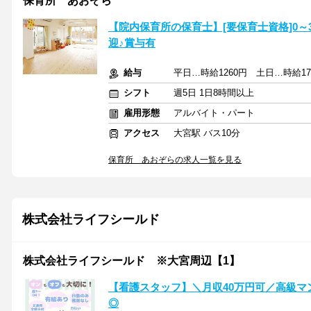
保育所 あおぞら
【院内保育所の保育士】[要保育士資格]0
迎♪賞与有
給与
平日…時給1260円 土日…時給1
シフト
週5日 1日8時間以上
雇用形態
アルバイト・パート
アクセス
大宮駅 バス10分
保育所 あおぞらの求人一覧を見る
株式会社ライフシールド
株式会社ライフシールド ※大宮周辺【1】
【看護スタッフ】＼月収40万円可／高級マン
◎