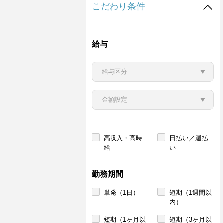
こだわり条件
給与
高収入・高時
日払い／週払
給
い
勤務期間
単発（1日）
短期（1週間以
内）
短期（1ヶ月以
短期（3ヶ月以