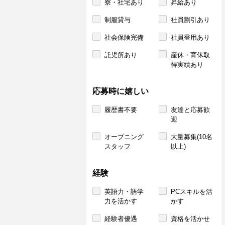
寮・社宅あり
昇給あり
制服貸与
社員割引あり
社会保険完備
社員登用あり
託児所あり
産休・育休取
得実績あり
応募時に嬉しい
履歴書不要
友達と応募歓
迎
オープニング
大量募集(10名
スタッフ
以上)
経験
英語力・語学
PCスキルを活
力を活かす
かす
経験者優遇
資格を活かせ