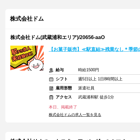
株式会社ドム
株式会社ドム(武蔵浦和エリア)/20656-aaO
【お菓子販売】≪駅直結≫残業なし＊季節の
給与
時給1500円
シフト
週5日以上 1日8時間以上
雇用形態
派遣社員
アクセス
武蔵浦和駅 徒歩1分
本日、掲載終了
株式会社ドムの求人一覧を見る