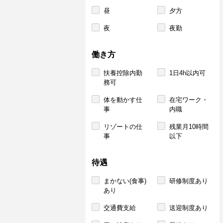
昼
夕方
夜
夜勤
働き方
扶養控除内勤
1日4h以内可
務可
体を動かす仕
在宅ワーク・
事
内職
リゾートの仕
残業月10時間
事
以下
待遇
まかない(食事)
研修制度あり
あり
交通費支給
送迎制度あり