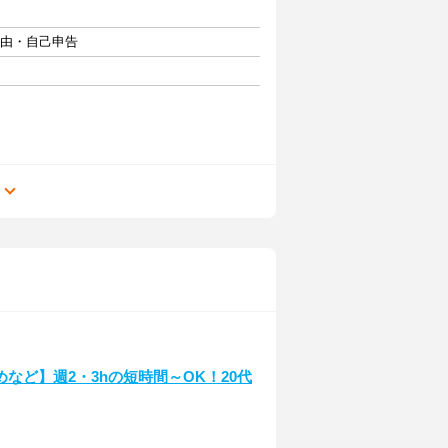
自由・自己申告
る
など】週2・3hの短時間～OK！20代