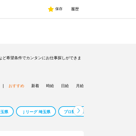
履歴
保存
など希望条件でカンタンにお仕事探しができま
|
おすすめ
新着
時給
日給
月給
埼玉県
ｊリーグ 埼玉県
プロ野球 埼玉県
埼玉県 現金手渡