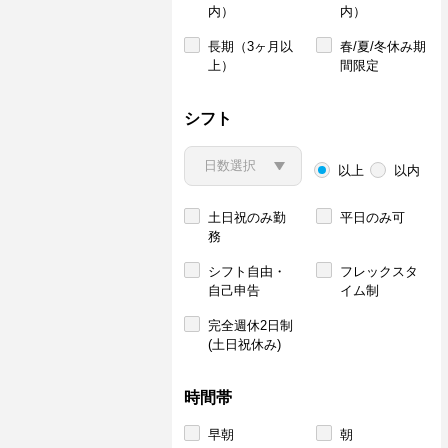
内）
内）
長期（3ヶ月以
春/夏/冬休み期
上）
間限定
シフト
以上
以内
土日祝のみ勤
平日のみ可
務
シフト自由・
フレックスタ
自己申告
イム制
完全週休2日制
(土日祝休み)
時間帯
早朝
朝