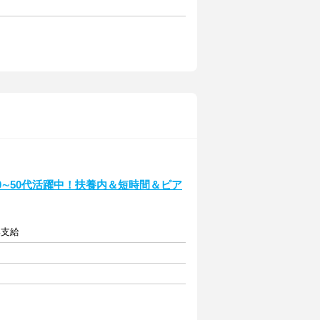
0∼50代活躍中！扶養内＆短時間＆ピア
部支給