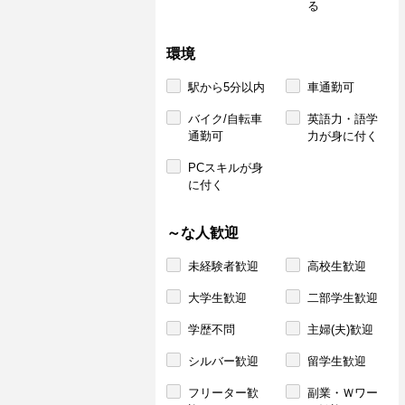
る
環境
駅から5分以内
車通勤可
バイク/自転車
英語力・語学
通勤可
力が身に付く
PCスキルが身
に付く
～な人歓迎
未経験者歓迎
高校生歓迎
大学生歓迎
二部学生歓迎
学歴不問
主婦(夫)歓迎
シルバー歓迎
留学生歓迎
フリーター歓
副業・Ｗワー