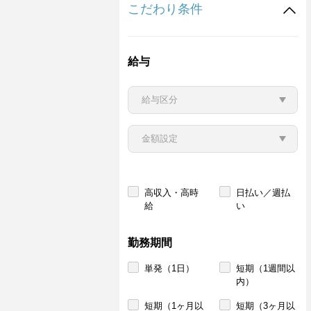
こだわり条件
給与
高収入・高時
日払い／週払
給
い
勤務期間
単発（1日）
短期（1週間以
内）
短期（1ヶ月以
短期（3ヶ月以