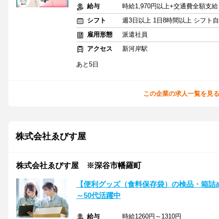
給与
時給1,970円以上+交通費全額支給
シフト
週3日以上 1日8時間以上 シフト
雇用形態
派遣社員
アクセス
新河岸駅
あと5日
この企業の求人一覧を見
株式会社ゑびす屋
株式会社ゑびす屋 ※深谷市幡羅町
【便利グッズ（食料保存袋）の検品・箱詰め
～50代活躍中
給与
時給1260円～1310円