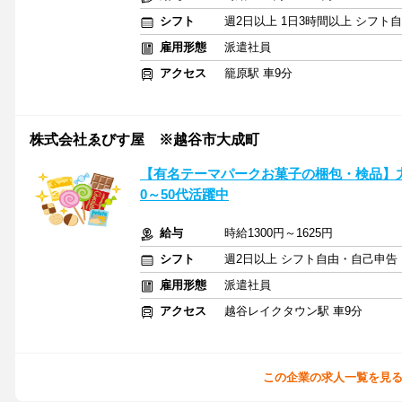
シフト
週2日以上 1日3時間以上 シフト
雇用形態
派遣社員
アクセス
籠原駅 車9分
株式会社ゑびす屋 ※越谷市大成町
【有名テーマパークお菓子の梱包・検品】力
0～50代活躍中
給与
時給1300円～1625円
シフト
週2日以上 シフト自由・自己申告
雇用形態
派遣社員
アクセス
越谷レイクタウン駅 車9分
この企業の求人一覧を見