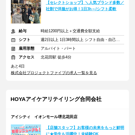
【セレクトショップ】＼人気ブランド多数／
社割で洋服がお得！1日3h～/シフト柔軟
給与
時給1200円以上＋交通費全額支給
シフト
週2日以上 1日3時間以上 シフト自由・自己申告
雇用形態
アルバイト・パート
アクセス
北花田駅 徒歩4分
あと4日
株式会社プロジェクトファイブの求人一覧を見る
HOYAアイケアリテイリング合同会社
アイシティ イオンモール堺北花田店
【店舗スタッフ】お客様の未来をもっと鮮明
に★学生も活躍中！未経験OK