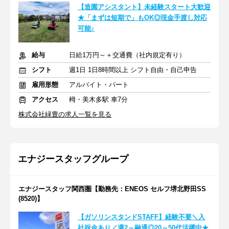
【造園アシスタント】未経験スタート大歓迎
★「まずは短期で」もOK◎現金手渡し対応
可能♪
給与
日給1万円～＋交通費（社内規定有り）
シフト
週1日 1日8時間以上 シフト自由・自己申告
雇用形態
アルバイト・パート
アクセス
栂・美木多駅 車7分
株式会社緑豊の求人一覧を見る
エナジースタッフグループ
エナジースタッフ関西圏【勤務先：ENEOS セルフ堺北野田SS
(8520)】
【ガソリンスタンドSTAFF】経験不要＼入
社祝金あり／週2～融通◎20～50代活躍中★