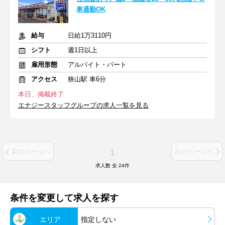
車通勤OK
給与
日給1万3110円
シフト
週1日以上
雇用形態
アルバイト・パート
アクセス
狭山駅 車6分
本日、掲載終了
エナジースタッフグループの求人一覧を見る
1
前のページへ
次のページへ
求人数 全
24
件
条件を変更して求人を探す
エリア
指定しない