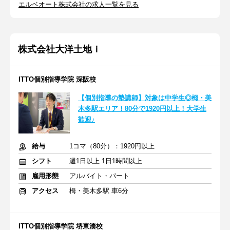
エルベオート株式会社の求人一覧を見る
株式会社大洋土地ｉ
ITTO個別指導学院 深阪校
【個別指導の塾講師】対象は中学生◎栂・美
木多駅エリア！80分で1920円以上！大学生
歓迎♪
給与
1コマ（80分）：1920円以上
シフト
週1日以上 1日1時間以上
雇用形態
アルバイト・パート
アクセス
栂・美木多駅 車6分
ITTO個別指導学院 堺東湊校