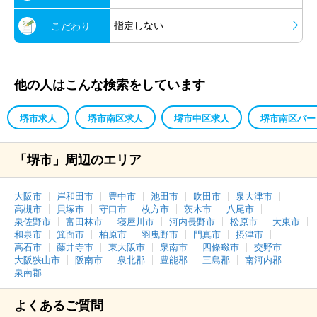
指定しない
こだわり
他の人はこんな検索をしています
堺市求人
堺市南区求人
堺市中区求人
堺市南区パー
「堺市」周辺のエリア
大阪市
岸和田市
豊中市
池田市
吹田市
泉大津市
高槻市
貝塚市
守口市
枚方市
茨木市
八尾市
泉佐野市
富田林市
寝屋川市
河内長野市
松原市
大東市
和泉市
箕面市
柏原市
羽曳野市
門真市
摂津市
高石市
藤井寺市
東大阪市
泉南市
四條畷市
交野市
大阪狭山市
阪南市
泉北郡
豊能郡
三島郡
南河内郡
泉南郡
よくあるご質問