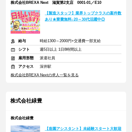
株式会社BREXA Next 滋賀第2支店 0001-01／E10
【製造スタッフ】業界トップクラスの案件数
あり★寮費無料♪20～30代活躍中◎
給与
時給1300～2000円+交通費一部支給
シフト
週5日以上 1日8時間以上
雇用形態
派遣社員
アクセス
深井駅
株式会社BREXA Nextの求人一覧を見る
株式会社緑豊
株式会社緑豊
【造園アシスタント】未経験スタート大歓迎