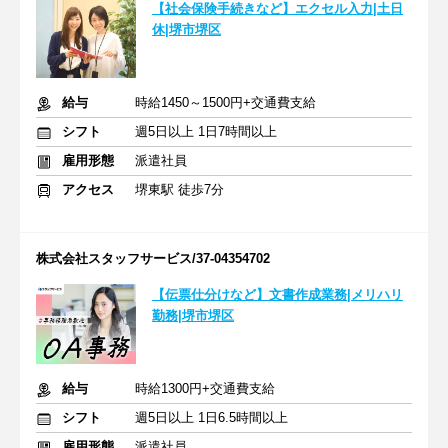
【社会保険手続きなど】エクセル入力|土日
休|堺市堺区
給与
時給1450～1500円+交通費支給
シフト
週5日以上 1日7時間以上
雇用形態
派遣社員
アクセス
堺東駅 徒歩7分
株式会社スタッフサービス/37-04354702
【伝票仕分けなど】文書作成業務|メリハリ
勤務|堺市堺区
給与
時給1300円+交通費支給
シフト
週5日以上 1日6.5時間以上
雇用形態
派遣社員