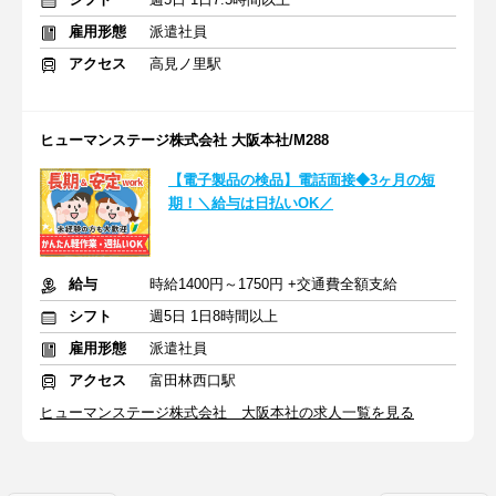
雇用形態
派遣社員
アクセス
高見ノ里駅
ヒューマンステージ株式会社 大阪本社/M288
【電子製品の検品】電話面接◆3ヶ月の短
期！＼給与は日払いOK／
給与
時給1400円～1750円 +交通費全額支給
シフト
週5日 1日8時間以上
雇用形態
派遣社員
アクセス
富田林西口駅
ヒューマンステージ株式会社 大阪本社の求人一覧を見る