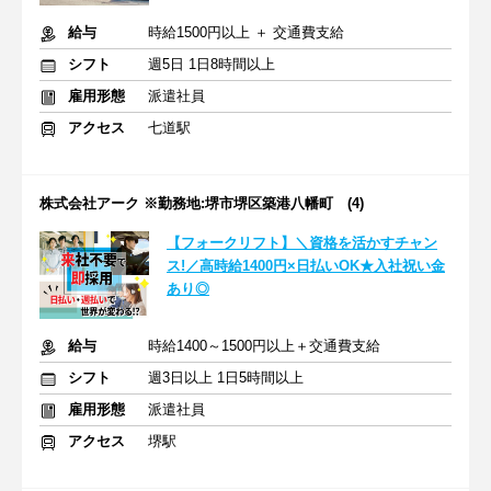
給与
時給1500円以上 ＋ 交通費支給
シフト
週5日 1日8時間以上
雇用形態
派遣社員
アクセス
七道駅
株式会社アーク ※勤務地:堺市堺区築港八幡町 (4)
【フォークリフト】＼資格を活かすチャン
ス!／高時給1400円×日払いOK★入社祝い金
あり◎
給与
時給1400～1500円以上＋交通費支給
シフト
週3日以上 1日5時間以上
雇用形態
派遣社員
アクセス
堺駅