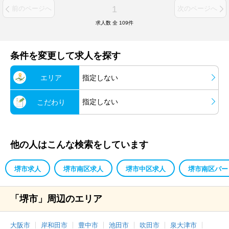
1
前のページへ
次のページへ
求人数 全
109
件
条件を変更して求人を探す
エリア
指定しない
指定しない
こだわり
他の人はこんな検索をしています
堺市求人
堺市南区求人
堺市中区求人
堺市南区パー
「堺市」周辺のエリア
大阪市
岸和田市
豊中市
池田市
吹田市
泉大津市