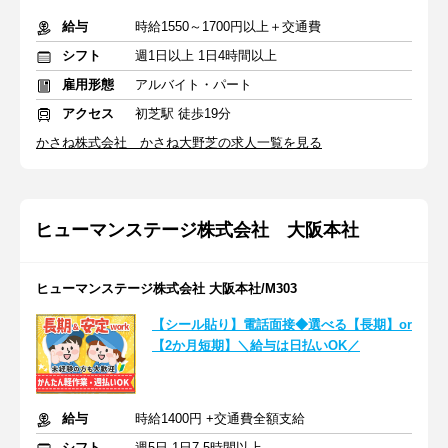
給与
時給1550～1700円以上＋交通費
シフト
週1日以上 1日4時間以上
雇用形態
アルバイト・パート
アクセス
初芝駅 徒歩19分
かさね株式会社 かさね大野芝の求人一覧を見る
ヒューマンステージ株式会社 大阪本社
ヒューマンステージ株式会社 大阪本社/M303
【シール貼り】電話面接◆選べる【長期】or
【2か月短期】＼給与は日払いOK／
給与
時給1400円 +交通費全額支給
シフト
週5日 1日7.5時間以上