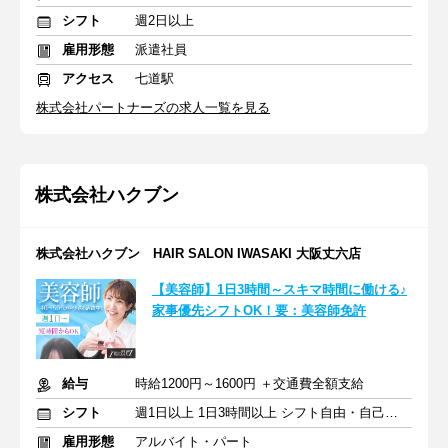
シフト
週2日以上
雇用形態
派遣社員
アクセス
七道駅
株式会社パートナーズの求人一覧を見る
株式会社ハクブン
株式会社ハクブン HAIR SALON IWASAKI 大阪丈六店
【美容師】1日3時間～スキマ時間に働ける♪
家事優先シフトOK！要：美容師免許
給与
時給1200円～1600円 ＋交通費全額支給
シフト
週1日以上 1日3時間以上 シフト自由・自己申告
雇用形態
アルバイト・パート