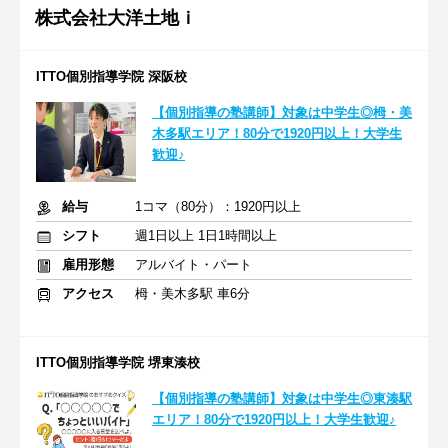
株式会社大洋土地ｉ
ITTO個別指導学院 深阪校
【個別指導の塾講師】対象は中学生◎栂・美
木多駅エリア！80分で1920円以上！大学生
歓迎♪
給与
1コマ（80分）：1920円以上
シフト
週1日以上 1日1時間以上
雇用形態
アルバイト・パート
アクセス
栂・美木多駅 車6分
ITTO個別指導学院 堺東湊校
【個別指導の塾講師】対象は中学生◎東湊駅
エリア！80分で1920円以上！大学生歓迎♪