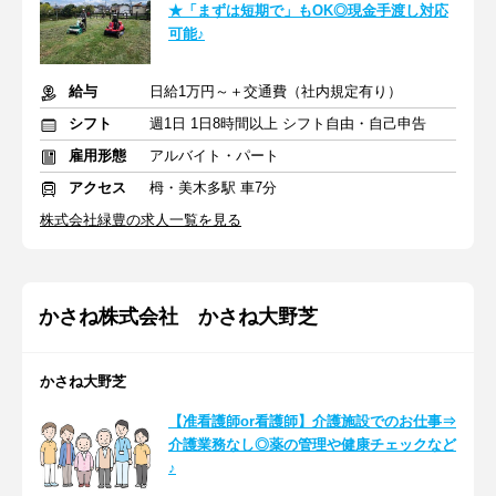
★「まずは短期で」もOK◎現金手渡し対応
可能♪
給与
日給1万円～＋交通費（社内規定有り）
シフト
週1日 1日8時間以上 シフト自由・自己申告
雇用形態
アルバイト・パート
アクセス
栂・美木多駅 車7分
株式会社緑豊の求人一覧を見る
かさね株式会社 かさね大野芝
かさね大野芝
【准看護師or看護師】介護施設でのお仕事⇒
介護業務なし◎薬の管理や健康チェックなど
♪