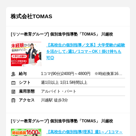
株式会社TOMAS
[リソー教育グループ] 個別進学指導塾「TOMAS」 川越校
【高校生の個別指導／文系】大学受験の経験
を活かして♪週1／1コマ～OK！掛け持ちも
可◎
給与
1コマ(90分)2400円～4800円 ※時給換算1600円～3200円
シフト
週1日以上 1日1.5時間以上
雇用形態
アルバイト・パート
アクセス
川越駅 徒歩3分
[リソー教育グループ] 個別進学指導塾「TOMAS」 川越校
【高校生の個別指導/理系】週1～／1コマ～