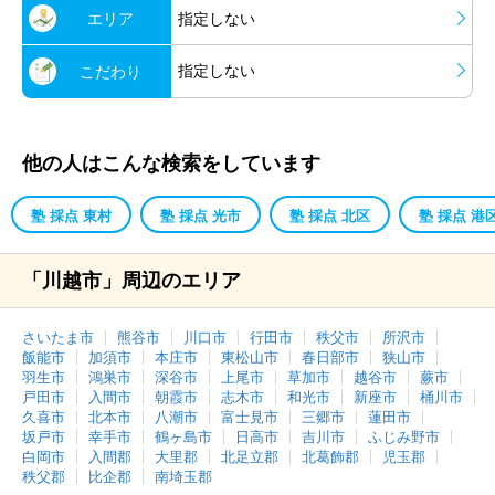
エリア
指定しない
指定しない
こだわり
他の人はこんな検索をしています
塾 採点 東村
塾 採点 光市
塾 採点 北区
塾 採点 港
「川越市」周辺のエリア
さいたま市
熊谷市
川口市
行田市
秩父市
所沢市
飯能市
加須市
本庄市
東松山市
春日部市
狭山市
羽生市
鴻巣市
深谷市
上尾市
草加市
越谷市
蕨市
戸田市
入間市
朝霞市
志木市
和光市
新座市
桶川市
久喜市
北本市
八潮市
富士見市
三郷市
蓮田市
坂戸市
幸手市
鶴ヶ島市
日高市
吉川市
ふじみ野市
白岡市
入間郡
大里郡
北足立郡
北葛飾郡
児玉郡
秩父郡
比企郡
南埼玉郡