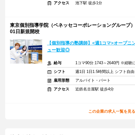
アクセス
池下駅 徒歩1分
東京個別指導学院（ベネッセコーポレーショングループ） 名
01日新規開校
【個別指導の塾講師】<週1コマ>オープニ
ュー歓迎◎
給与
1コマ90分:1743～2640円 ※経
シフト
週1日 1日1.5時間以上 シフト自
雇用形態
アルバイト・パート
アクセス
近鉄名古屋駅 徒歩4分
この企業の求人一覧を見