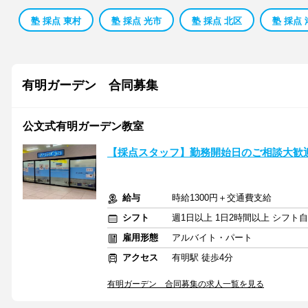
塾 採点 東村
塾 採点 光市
塾 採点 北区
塾 採点
有明ガーデン 合同募集
公文式有明ガーデン教室
【採点スタッフ】勤務開始日のご相談大歓
給与
時給1300円＋交通費支給
シフト
週1日以上 1日2時間以上 シフト
雇用形態
アルバイト・パート
アクセス
有明駅 徒歩4分
有明ガーデン 合同募集の求人一覧を見る