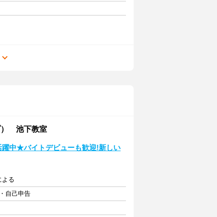
る
プ） 池下教室
活躍中★バイトデビューも歓迎!新しい
験による
由・自己申告