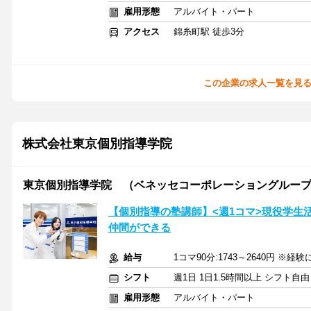
雇用形態
アルバイト・パート
アクセス
錦糸町駅 徒歩3分
この企業の求人一覧を見
株式会社東京個別指導学院
東京個別指導学院 （ベネッセコーポレーショングルー
【個別指導の塾講師】<週1コマ>現役学生
仲間ができる
給与
1コマ90分:1743～2640円 ※経
シフト
週1日 1日1.5時間以上 シフト自
雇用形態
アルバイト・パート