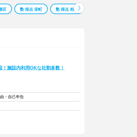
 港区
塾 採点 栄町
塾 採点 柏市
塾 採点 蕨市
塾 採
迎！施設内利用OKな社割多数！
自由・自己申告