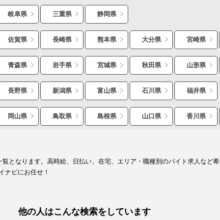
岐阜県
三重県
静岡県
佐賀県
長崎県
熊本県
大分県
宮崎県
青森県
岩手県
宮城県
秋田県
山形県
長野県
新潟県
富山県
石川県
福井県
岡山県
鳥取県
島根県
山口県
香川県
報一覧となります。高時給、日払い、在宅、エリア・職種別のバイト求人など
イナビにお任せ！
他の人はこんな検索をしています