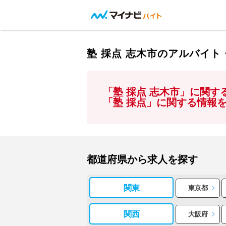
塾 採点 志木市のアルバイ
「塾 採点 志木市」に関
「塾 採点」に関する情報
都道府県から求人を探す
関東
東京都
関西
大阪府