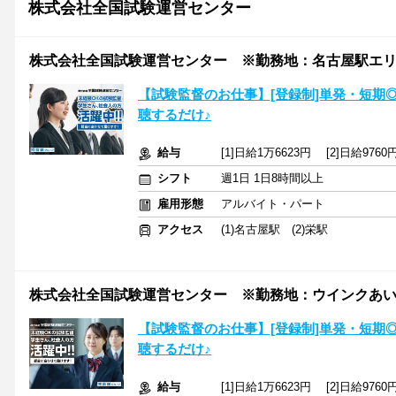
株式会社全国試験運営センター
株式会社全国試験運営センター ※勤務地：名古屋駅エ
【試験監督のお仕事】[登録制]単発・短期
聴するだけ♪
給与
[1]日給1万6623円 [2]日給97
シフト
週1日 1日8時間以上
雇用形態
アルバイト・パート
アクセス
(1)名古屋駅 (2)栄駅
株式会社全国試験運営センター ※勤務地：ウインクあい
【試験監督のお仕事】[登録制]単発・短期
聴するだけ♪
給与
[1]日給1万6623円 [2]日給97