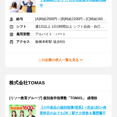
中
給与
[A]時給2500円～[B]時給2100円～[C]時給1600円～ ※生徒数による
シフト
週1日以上 1日1時間以上 シフト自由・自己申告
雇用形態
アルバイト・パート
アクセス
板橋本町駅 徒歩6分
この企業の求人一覧を見る
株式会社TOMAS
[リソー教育グループ] 個別進学指導塾「TOMAS」 成増校
【小中高生の個別指導/理系】<完全1対1>得
意科目のみでもOK！駅チカ校舎＆履歴書不