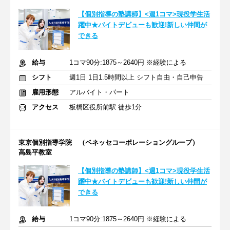
【個別指導の塾講師】<週1コマ>現役学生活
躍中★バイトデビューも歓迎!新しい仲間が
できる
給与
1コマ90分:1875～2640円 ※経験による
シフト
週1日 1日1.5時間以上 シフト自由・自己申告
雇用形態
アルバイト・パート
アクセス
板橋区役所前駅 徒歩1分
東京個別指導学院 （ベネッセコーポレーショングループ）
高島平教室
【個別指導の塾講師】<週1コマ>現役学生活
躍中★バイトデビューも歓迎!新しい仲間が
できる
給与
1コマ90分:1875～2640円 ※経験による