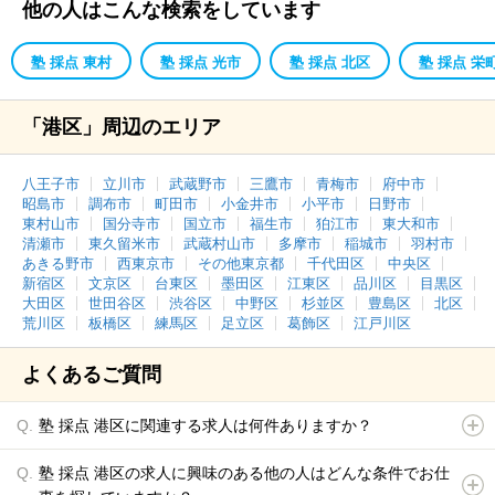
他の人はこんな検索をしています
塾 採点 東村
塾 採点 光市
塾 採点 北区
塾 採点 栄
「港区」周辺のエリア
八王子市
立川市
武蔵野市
三鷹市
青梅市
府中市
昭島市
調布市
町田市
小金井市
小平市
日野市
東村山市
国分寺市
国立市
福生市
狛江市
東大和市
清瀬市
東久留米市
武蔵村山市
多摩市
稲城市
羽村市
あきる野市
西東京市
その他東京都
千代田区
中央区
新宿区
文京区
台東区
墨田区
江東区
品川区
目黒区
大田区
世田谷区
渋谷区
中野区
杉並区
豊島区
北区
荒川区
板橋区
練馬区
足立区
葛飾区
江戸川区
よくあるご質問
塾 採点 港区に関連する求人は何件ありますか？
塾 採点 港区の求人に興味のある他の人はどんな条件でお仕