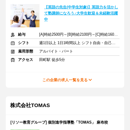
【英語の先生(中学生対象)】英語力を活かし
て塾講師になろう♪大学生歓迎＆未経験活躍
中
給与
[A]時給2500円～[B]時給2100円～[C]時給1600円～ ※生徒数による
シフト
週1日以上 1日1時間以上 シフト自由・自己申告
雇用形態
アルバイト・パート
アクセス
田町駅 徒歩5分
この企業の求人一覧を見る
株式会社TOMAS
[リソー教育グループ] 個別進学指導塾「TOMAS」 麻布校