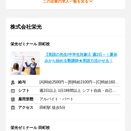
この企業の求人一覧を見る
株式会社栄光
栄光ゼミナール 田町校
【英語の先生(中学生対象)】週2日～｜夏休
みから始める塾講師★英語力活かせる！
給与
[A]時給2500円～[B]時給2100円～[C]時給1600円～ ※生徒数による
シフト
週2日以上 1日1時間以上 シフト自由・自己申告
雇用形態
アルバイト・パート
アクセス
田町駅 徒歩5分
栄光ゼミナール 田町校