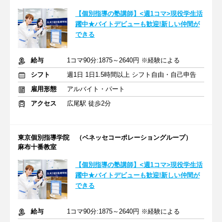
【個別指導の塾講師】<週1コマ>現役学生活
躍中★バイトデビューも歓迎!新しい仲間が
できる
給与
1コマ90分:1875～2640円 ※経験による
シフト
週1日 1日1.5時間以上 シフト自由・自己申告
雇用形態
アルバイト・パート
アクセス
広尾駅 徒歩2分
東京個別指導学院 （ベネッセコーポレーショングループ）
麻布十番教室
【個別指導の塾講師】<週1コマ>現役学生活
躍中★バイトデビューも歓迎!新しい仲間が
できる
給与
1コマ90分:1875～2640円 ※経験による