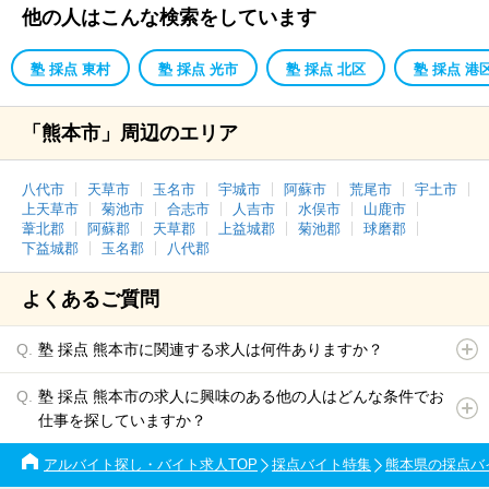
他の人はこんな検索をしています
塾 採点 東村
塾 採点 光市
塾 採点 北区
塾 採点 港
「熊本市」周辺のエリア
八代市
天草市
玉名市
宇城市
阿蘇市
荒尾市
宇土市
上天草市
菊池市
合志市
人吉市
水俣市
山鹿市
葦北郡
阿蘇郡
天草郡
上益城郡
菊池郡
球磨郡
下益城郡
玉名郡
八代郡
よくあるご質問
塾 採点 熊本市に関連する求人は何件ありますか？
塾 採点 熊本市の求人に興味のある他の人はどんな条件でお
仕事を探していますか？
アルバイト探し・バイト求人TOP
採点バイト特集
熊本県の採点バ