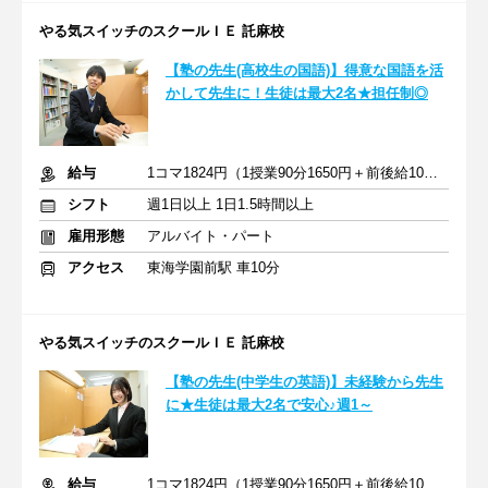
やる気スイッチのスクールＩＥ 託麻校
【塾の先生(高校生の国語)】得意な国語を活
かして先生に！生徒は最大2名★担任制◎
給与
1コマ1824円（1授業90分1650円＋前後給10分174円）
シフト
週1日以上 1日1.5時間以上
雇用形態
アルバイト・パート
アクセス
東海学園前駅 車10分
やる気スイッチのスクールＩＥ 託麻校
【塾の先生(中学生の英語)】未経験から先生
に★生徒は最大2名で安心♪週1～
給与
1コマ1824円（1授業90分1650円＋前後給10分174円）