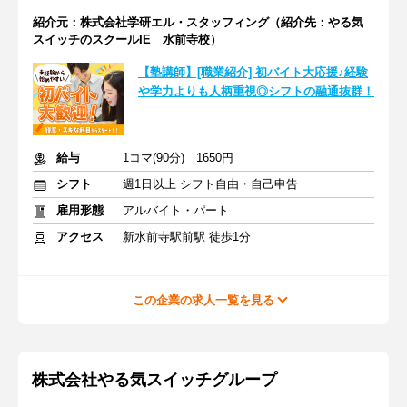
紹介元：株式会社学研エル・スタッフィング（紹介先：やる気
スイッチのスクールIE 水前寺校）
【塾講師】[職業紹介] 初バイト大応援♪経験
や学力よりも人柄重視◎シフトの融通抜群！
給与
1コマ(90分) 1650円
シフト
週1日以上 シフト自由・自己申告
雇用形態
アルバイト・パート
アクセス
新水前寺駅前駅 徒歩1分
この企業の求人一覧を見る
株式会社やる気スイッチグループ